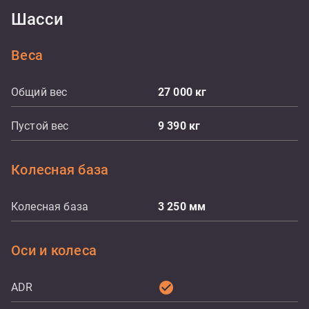
Шасси
Веса
Общий вес
27 000
кг
Пустой вес
9 390
кг
Колесная база
Колесная база
3 250
мм
Оси и колеса
check_circle
ADR