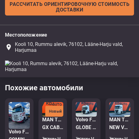
РАССЧИТАТЬ ОРИЕНТИРОВОЧНУЮ СТОИМОСТЬ
ДОСТАВКИ
Местоположение
Kooli 10, Rummu alevik, 76102, Lääne-Harju vald,
place
Harjumaa
Похожие автомобили
Новый
MAN TGX 28.520 6x2
Volvo FH 540 6x2
MAN TGX 28.520 6x2
GX CAB / INTARDER / DOUBLE BOGIE
GLOBE XL / DOUBLE BOGIE
NEW VEHICLE ! / GX CAB / INTARDER / DOUBLE BOGIE
Volvo FH 460 6x4
Тягачи • M523-8199
Тягачи • M287-7719
Тягачи • M521-6765