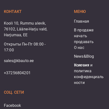
КОНТАКТ
МЕНЮ
Главная
Kooli 10, Rummu alevik,
76102, Lääne-Harju vald,
В продаже
Harjumaa, EE
начать 
продавать
Открыты Пн-Пт 08:00 -
О нас
17:00
News&Blog
sales@kbauto.ee
Контакт
Условия и 
политика 
+37256804201
конфиденциаль
ности
СОЦ. СЕТИ
Facebook