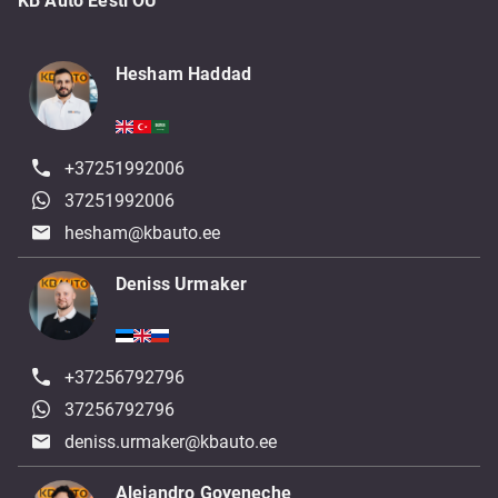
KB Auto Eesti OÜ
Hesham Haddad
+37251992006
37251992006
hesham@kbauto.ee
Deniss Urmaker
+37256792796
37256792796
deniss.urmaker@kbauto.ee
Alejandro Goyeneche