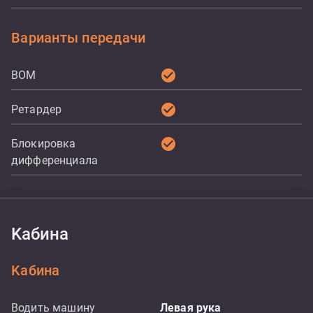
Варианты передачи
check_circle
ВОМ
check_circle
Ретардер
check_circle
Блокировка
дифференциала
Kабина
Kабина
Водить машину
Левая рука