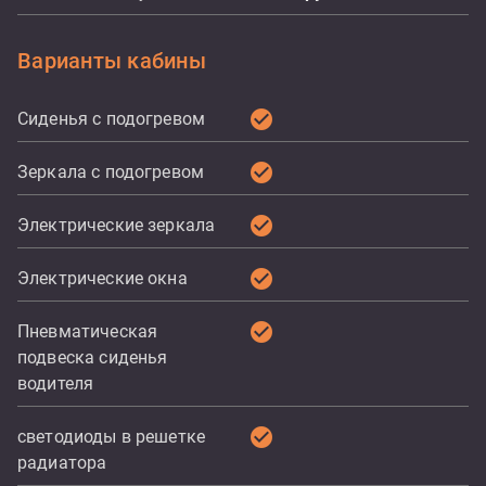
Варианты кабины
check_circle
Сиденья с подогревом
check_circle
Зеркала с подогревом
check_circle
Электрические зеркала
check_circle
Электрические окна
check_circle
Пневматическая
подвеска сиденья
водителя
check_circle
светодиоды в решетке
радиатора