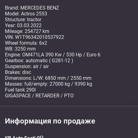
Brand: MERCEDES BENZ
Model: Actros 2553
Structure: tractor
Year: 03.03.2022
Mileage: 254727 km
VIN: W1T96342010537922
Wheel formula: 6x2
WB: 3250 mm
Engine: OM471LA 390 Kw / 530 Hp / Euro 6
Gearbox: automatic ( G281-12 )
Suspension: air / air
Brakes: disc
Dimensions: L/W: 6850 mm / 2550 mm
Masses: full/empty: 27000 kg / 9390 kg
Fuel tank 290l
GIGASPACE / RETARDER / PTO
Информация по продаже