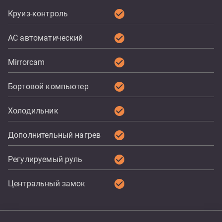
check_circle
Круиз-контроль
check_circle
AC автоматический
check_circle
Mirrorcam
check_circle
Бортовой компьютер
check_circle
Холодильник
check_circle
Дополнительный нагрев
check_circle
Регулируемый руль
check_circle
Центральный замок