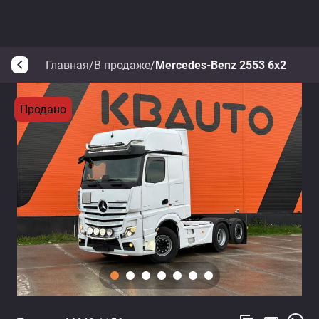
Главная
/
В продаже
/
Mercedes-Benz 2553 6x2
arrow_back_ios
Продано