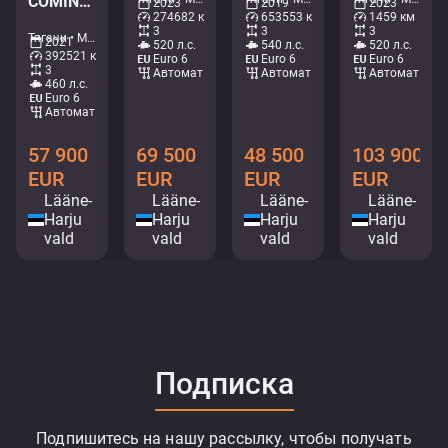
COMING IN TWO WEEKS / LNG / HYDRAULICS / RETARDER / TANDEM AXLE LIFT
2023
2019
2023
274682 км
653553 км
1459 км
3
3
3
Тягачи • M288-9761
2021
520 л.с.
540 л.с.
520 л.с.
392521 км
Euro 6
Euro 6
Euro 6
3
Aвтомат
Aвтомат
Aвтомат
460 л.с.
Euro 6
Aвтомат
69 500
48 500
103 900
57 900
EUR
EUR
EUR
EUR
Lääne-
Lääne-
Lääne-
Lääne-
Harju
Harju
Harju
Harju
vald
vald
vald
vald
Подписка
Подпишитесь на нашу рассылку, чтобы получать