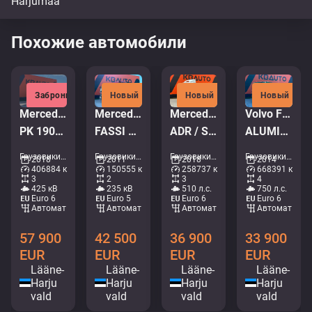
Похожие автомобили
Забронировано
Новый
Новый
Новый
Mercedes-Benz Actros 2658 6x4
Mercedes-Benz Actros 1832 4x2
Mercedes-Benz Actros 2551 6x2
Volvo FH16 750 8x4*4
PK 19001 / RETARDER / BOX L=6628 mm
FASSI F135A22 / BOX L=3707 mm
ADR / STREAMSPACE
ALUMINIUM TIPPER BODY / EURO5
Грузовики - Кран-самосвал • M250-6011
Грузовики - Кран-самосвал • M253-8328
Грузовики - Контейнерная система • M999-5146
Грузовики - Самосвал • M966-2659
2018
2011
2018
2014
406884 км
150555 км
258737 км
668391 км
3
2
3
4
425 кВ
235 кВ
510 л.с.
750 л.с.
Euro 6
Euro 5
Euro 6
Euro 6
Aвтомат
Aвтомат
Aвтомат
Aвтомат
57 900
42 500
36 900
33 900
EUR
EUR
EUR
EUR
Lääne-
Lääne-
Lääne-
Lääne-
Harju
Harju
Harju
Harju
vald
vald
vald
vald