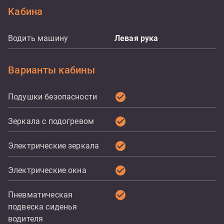
Kабина
Водить машину
Левая рука
Варианты кабины
check_circle
Подушки безопасности
check_circle
Зеркала с подогревом
check_circle
Электрические зеркала
check_circle
Электрические окна
check_circle
Пневматическая
подвеска сиденья
водителя