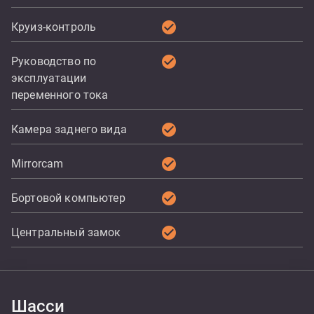
check_circle
Круиз-контроль
check_circle
Руководство по
эксплуатации
переменного тока
check_circle
Камера заднего вида
check_circle
Mirrorcam
check_circle
Бортовой компьютер
check_circle
Центральный замок
Шасси