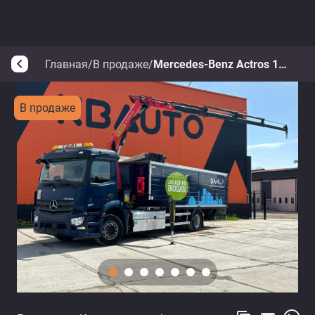
Главная
/
В продаже
/
Mercedes-Benz Actros 1830 4x2
arrow_back_ios
В продаже