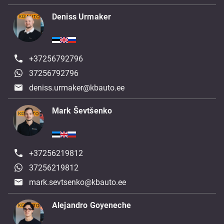
Deniss Urmaker
+37256792796
37256792796
deniss.urmaker@kbauto.ee
Mark Ševtšenko
+37256219812
37256219812
mark.sevtsenko@kbauto.ee
Alejandro Goyeneche