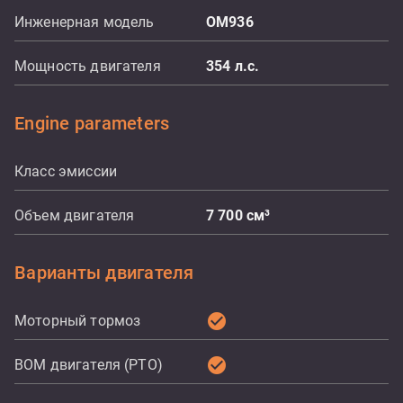
Инженерная модель
OM936
Мощность двигателя
354
л.с.
Engine parameters
Класс эмиссии
Объем двигателя
7 700
см³
Варианты двигателя
check_circle
Моторный тормоз
check_circle
ВОМ двигателя (PTO)