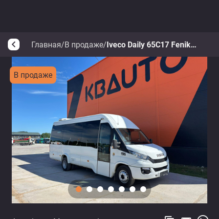
Главная
/
В продаже
/
Iveco Daily 65C17 Feniksbus
arrow_back_ios
В продаже