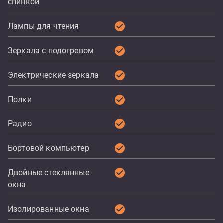
спинкой
check_circle
Лампы для чтения
check_circle
Зеркала с подогревом
check_circle
Электрические зеркала
check_circle
Полки
check_circle
Радио
check_circle
Бортовой компьютер
check_circle
Двойные стеклянные
окна
check_circle
Изолированные окна