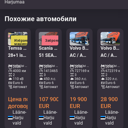
Похожие автомобили
Избранные
Забронировано
машины
Temsa Prestij
Scania K 450 Irizar I8 6x2*4
Volvo B8RLE 8900 6x2*4
Volvo B8RLE 8900 4x2
28+1 istekohta | 7.3m | UUS
51 SEATS / AC / AUXILIARY HEATING / TV / WC
AC / AUXILIARY HEATING
AC / AUXILIARY HEATING
Автобусы - Туристический автобус • M407-4724
Автобусы - Туристический автобус • M773-3076
Автобусы - Междугородний автобус • M745-7129
Автобусы - Городские автобус • M324-1065
2026
2019
2016
2016
4000 км
1413465 км
727169 км
672319 км
2
3
3
2
110 кВ
450 л.с.
360 л.с.
320 л.с.
Euro 6
Euro 6
Euro 6
Euro 6
Aвтомат
Aвтомат
Aвтомат
Aвтомат
Цена по
107 900
19 900
28 900
договоренности
EUR
EUR
EUR
Lääne-
Lääne-
Lääne-
Lääne-
Harju
Harju
Harju
Harju
vald
vald
vald
vald