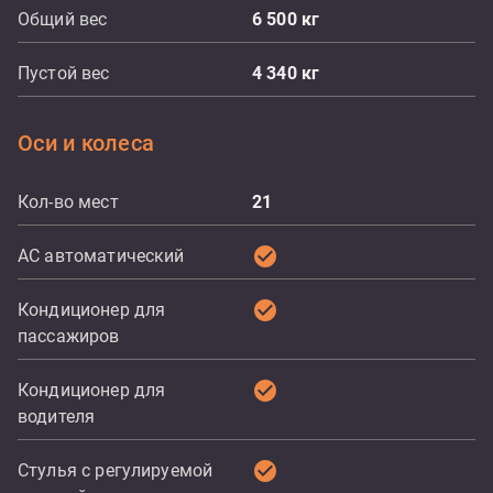
Общий вес
6 500
кг
Пустой вес
4 340
кг
Оси и колеса
Кол-во мест
21
check_circle
AC автоматический
check_circle
Кондиционер для
пассажиров
check_circle
Кондиционер для
водителя
check_circle
Стулья с регулируемой