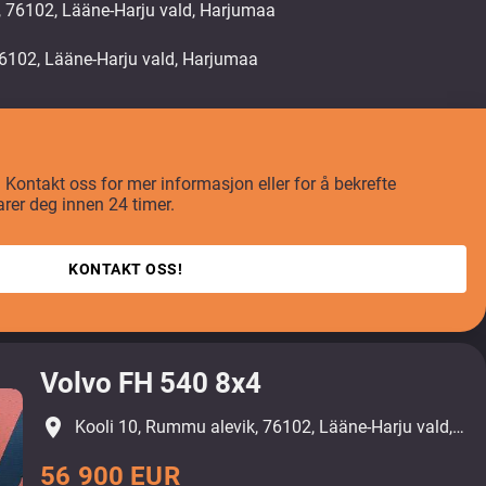
, 76102, Lääne-Harju vald, Harjumaa
t? Kontakt oss for mer informasjon eller for å bekrefte
arer deg innen 24 timer.
KONTAKT OSS!
Volvo FH 540 8x4
place
Kooli 10, Rummu alevik, 76102, Lääne-Harju vald, Harjumaa
56 900 EUR