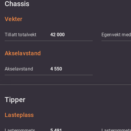
Chassis
Vekter
Tillatt totalvekt
42 000
Egenvekt med 
Akselavstand
Akselavstand
4 550
Tipper
Lasteplass
Lasterommets
5 491
Lasterommet