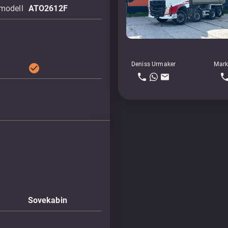
modell
ATO2612F
Deniss Urmaker
Mark
check_circle
Sovekabin