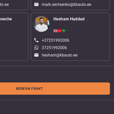
to.ee
mark.sevtsenko@kbauto.ee
eneche
Hesham Haddad
+37251992006
37251992006
hesham@kbauto.ee
BEREGN FRAKT