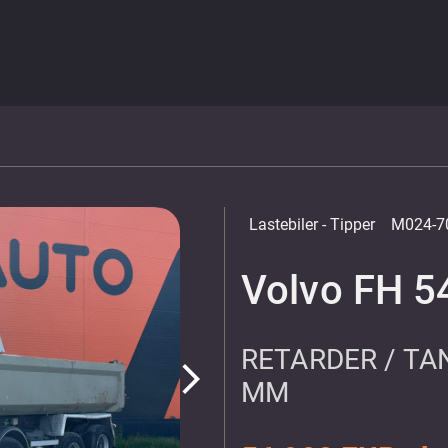
Lastebiler
- Tipper
M024-7
Volvo FH 5
RETARDER / TA
arrow_forward_ios
MM