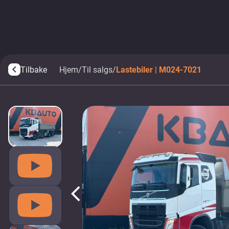
Tilbake
Hjem
/
Til salgs
/
Lastebiler | M024-7021
arrow_back_ios
arrow_back_ios