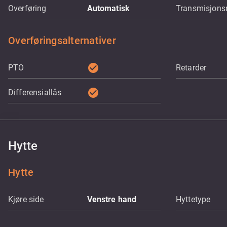
Overføring
Automatisk
Transmisjons
Overføringsalternativer
check_circle
PTO
Retarder
check_circle
Differensiallås
Hytte
Hytte
Kjøre side
Venstre hand
Hyttetype