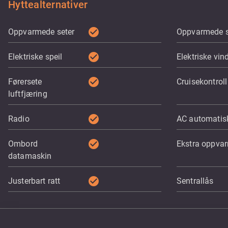
Hyttealternativer
check_circle
Oppvarmede seter
Oppvarmede s
check_circle
Elektriske speil
Elektriske vin
check_circle
Førersete
Cruisekontroll
luftfjæring
check_circle
Radio
AC automatis
check_circle
Ombord
Ekstra oppva
datamaskin
check_circle
Justerbart ratt
Sentrallås