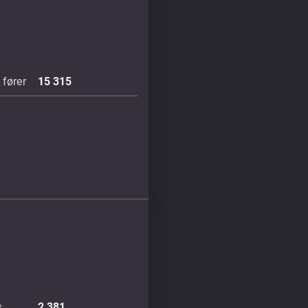
fører
15 315
s
2 381