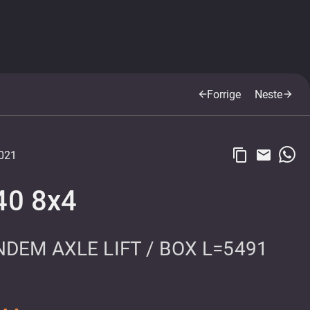
Forrige
Neste
arrow_back
arrow_forward
content_copy
email
021
40 8x4
NDEM AXLE LIFT / BOX L=5491