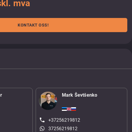
kl. mva
KONTAKT OSS!
r
Mark Ševtšenko
+37256219812
37256219812