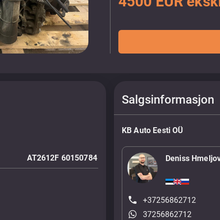
4500 EUR eksk
Salgsinformasjon
KB Auto Eesti OÜ
AT2612F 60150784
Deniss Hmeljo
+37256862712
37256862712