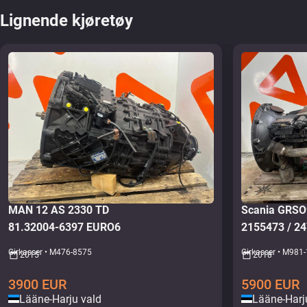
Lignende kjøretøy
MAN 12 AS 2330 TD
Scania GRS
81.32004-6397 EURO6
2155473 / 2
Girkasser • M476-8575
Girkasser • M981
2015
2018
3900
EUR
5900
EUR
Lääne-Harju vald
Lääne-Harj