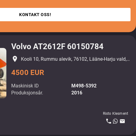
KONTAKT OSS!
Volvo AT2612F 60150784
place
Kooli 10, Rummu alevik, 76102, Lääne-Harju vald, Harjumaa
4500 EUR
Maskinisk ID
M498-5392
Produksjonsår.
2016
Risto Klesment