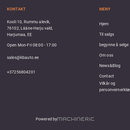
KONTAKT
MENY
Kooli 10, Rummu alevik,
Hjem
76102, Lääne-Harju vald,
Til salgs
Harjumaa, EE
begynne å selge
Open Mon-Fri 08:00 - 17:00
Om oss
sales@kbauto.ee
News&Blog
+37256804201
Contact
Vilkår og 
personvernerklæ
Powered by