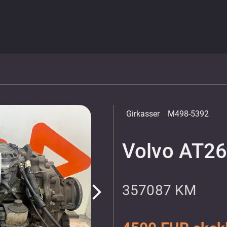
Girkasser
M498-5392
Volvo AT2
357087 KM
arrow_forward_ios