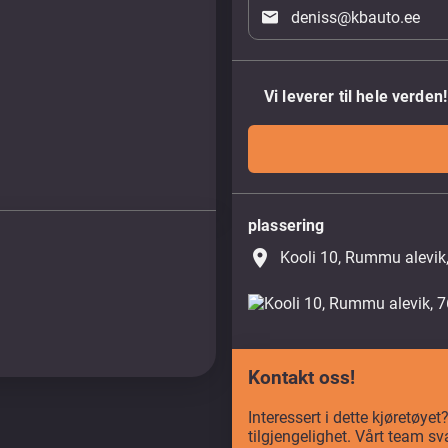
deniss@kbauto.ee
Vi leverer til hele verden!
plassering
place
Kooli 10, Rummu alevik
Kontakt oss!
Interessert i dette kjøretøye
tilgjengelighet. Vårt team sv