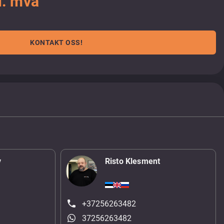
l. mva
KONTAKT OSS!
v
Risto Klesment
+37256263482
37256263482