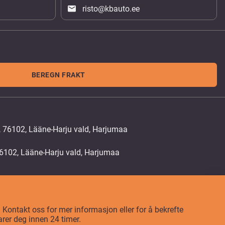
risto@kbauto.ee
BEREGN FRAKT
, 76102, Lääne-Harju vald, Harjumaa
t? Kontakt oss for mer informasjon eller for å bekrefte
arer deg innen 24 timer.