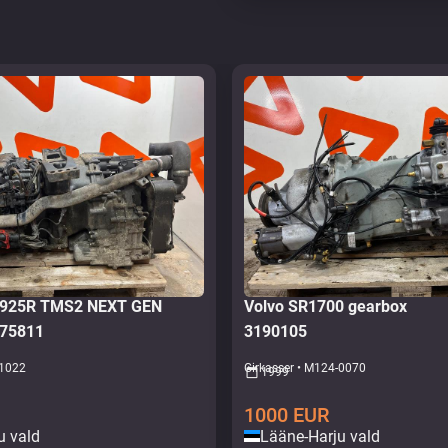
O925R TMS2 NEXT GEN
Volvo SR1700 gearbox
475811
3190105
-1022
Girkasser • M124-0070
1999
1000
EUR
u vald
Lääne-Harju vald