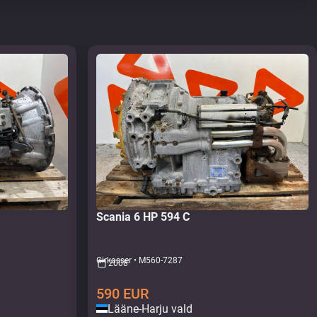
Scania 6 HP 594 C
Girkasser • M560-7287
2008
590
EUR
Lääne-Harju vald