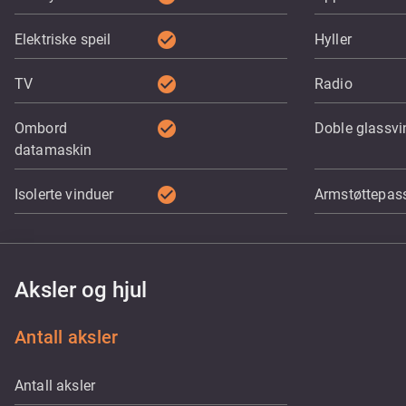
check_circle
Elektriske speil
Hyller
check_circle
TV
Radio
check_circle
Ombord
Doble glassvi
datamaskin
check_circle
Isolerte vinduer
Armstøttepass
Aksler og hjul
Antall aksler
Antall aksler