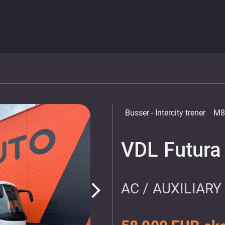
Busser
- Intercity trener
M8
VDL Futura
AC / AUXILIARY
arrow_forward_ios