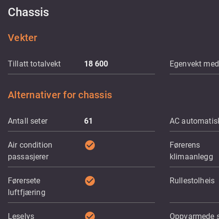
Chassis
Vekter
Tillatt totalvekt
18 600
Egenvekt med 
Alternativer for chassis
Antall seter
61
AC automatis
check_circle
Air condition
Førerens
passasjerer
klimaanlegg
check_circle
Førersete
Rullestolheis
luftfjæring
check_circle
Leselys
Oppvarmede s