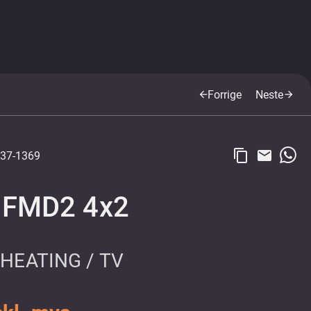
Forrige
Neste
arrow_back
arrow_forward
content_copy
email
37-1369
 FMD2 4x2
 HEATING / TV