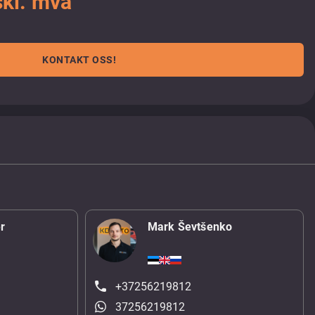
kl. mva
KONTAKT OSS!
r
Mark Ševtšenko
+37256219812
37256219812