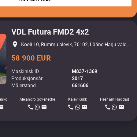
VDL Futura FMD2 4x2
place
Kooli 10, Rummu alevik, 76102, Lääne-Harju vald, Harjumaa
58 900 EUR
Maskinisk ID
M837-1369
Produksjonsår.
2017
Målerstand
661606
enko
Alejandro Goyeneche
Kalev Kukk
Hesham Haddad