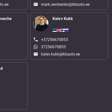
to.ee
mark.sevtsenko@kbauto.ee
eneche
Kalev Kukk
+37256670853
37256670853
kalev.kukk@kbauto.ee
ad