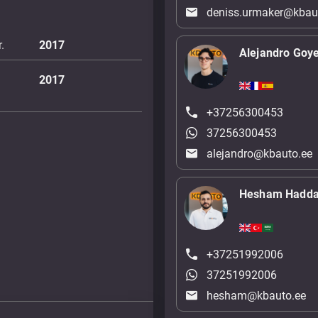
deniss.urmaker@kbau
.
2017
Alejandro Goy
2017
+37256300453
37256300453
alejandro@kbauto.ee
Hesham Hadd
+37251992006
37251992006
hesham@kbauto.ee