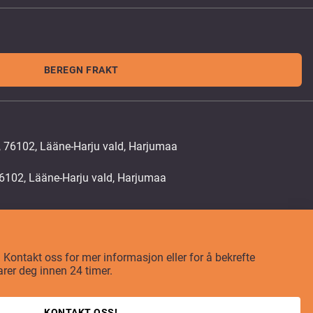
BEREGN FRAKT
, 76102, Lääne-Harju vald, Harjumaa
t? Kontakt oss for mer informasjon eller for å bekrefte
arer deg innen 24 timer.
KONTAKT OSS!