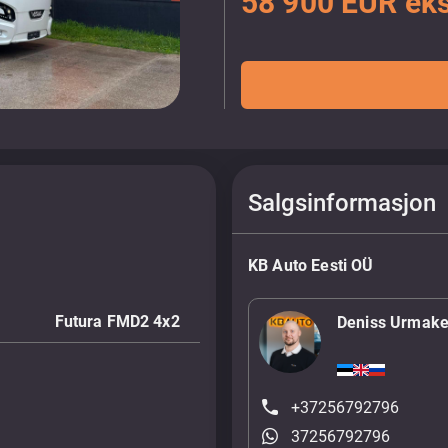
58 900 EUR eks
Salgsinformasjon
KB Auto Eesti OÜ
Futura FMD2 4x2
Deniss Urmake
+37256792796
37256792796