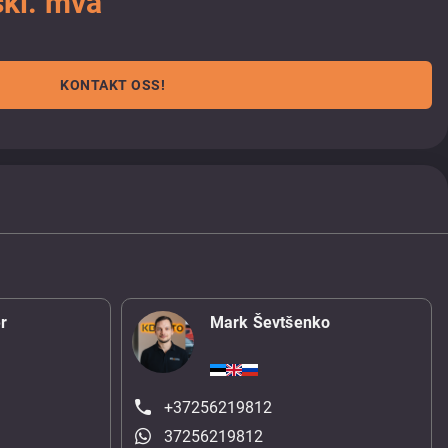
kl. mva
KONTAKT OSS!
r
Mark Ševtšenko
+37256219812
37256219812