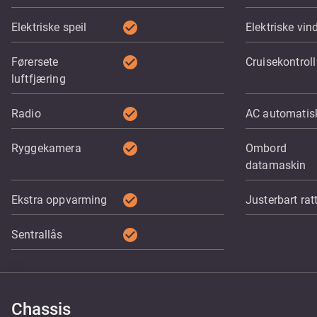
check_circle
Elektriske speil
Elektriske vin
check_circle
Førersete
Cruisekontroll
luftfjæring
check_circle
Radio
AC automatis
check_circle
Ryggekamera
Ombord
datamaskin
check_circle
Ekstra oppvarming
Justerbart rat
check_circle
Sentrallås
Chassis