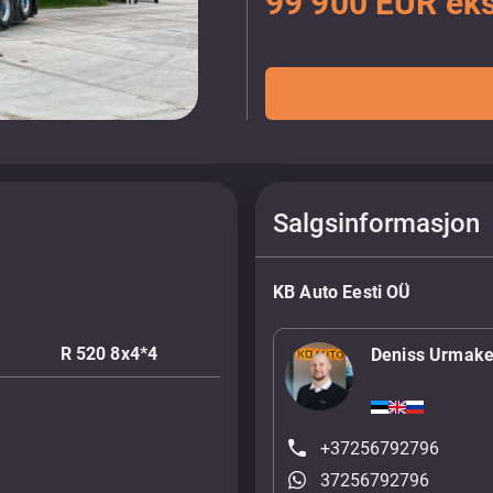
99 900 EUR eks
Salgsinformasjon
KB Auto Eesti OÜ
R 520 8x4*4
Deniss Urmake
+37256792796
37256792796