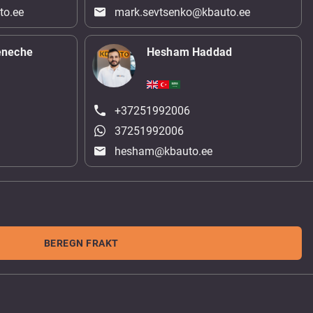
to.ee
mark.sevtsenko@kbauto.ee
eneche
Hesham Haddad
+37251992006
37251992006
hesham@kbauto.ee
BEREGN FRAKT