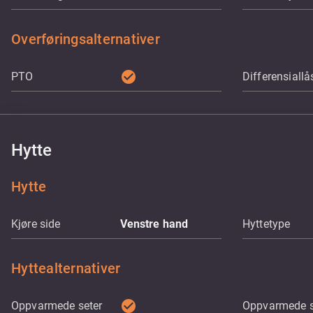
Overføringsalternativer
check_circle
PTO
Differensiallå
Hytte
Hytte
Kjøre side
Venstre hand
Hyttetype
Hyttealternativer
check_circle
Oppvarmede seter
Oppvarmede s