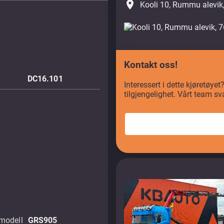
place
Kooli 10, Rummu alevik
Kontakt oss!
DC16.101
Interessert i dette kjøretøye
tilgjengelighet. Vårt team sv
modell
GRS905