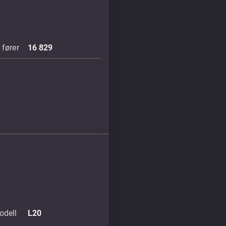
fører
16 829
odell
L20