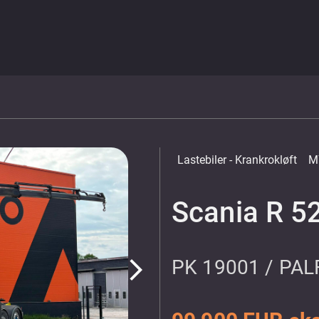
Lastebiler
- Krankrokløft
M
Scania R 5
PK 19001 / PAL
arrow_forward_ios