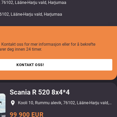
, 76102, Lääne-Harju vald, Harjumaa
t? Kontakt oss for mer informasjon eller for å bekrefte
arer deg innen 24 timer.
KONTAKT OSS!
Scania R 520 8x4*4
place
Kooli 10, Rummu alevik, 76102, Lääne-Harju vald, Harjumaa
99 900 EUR