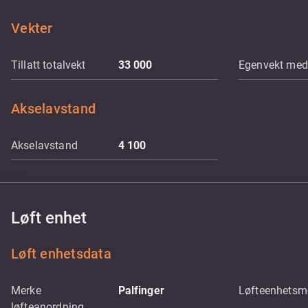
Vekter
Tillatt totalvekt
33 000
Egenvekt med 
Akselavstand
Akselavstand
4 100
Løft enhet
Løft enhetsdata
Merke
Palfinger
Løfteenhetsm
løfteanordning