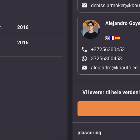
deniss.urmaker@kbau
Alejandro Goy
.
2016
2016
+37256300453
37256300453
alejandro@kbauto.ee
Vi leverer til hele verden!
plassering