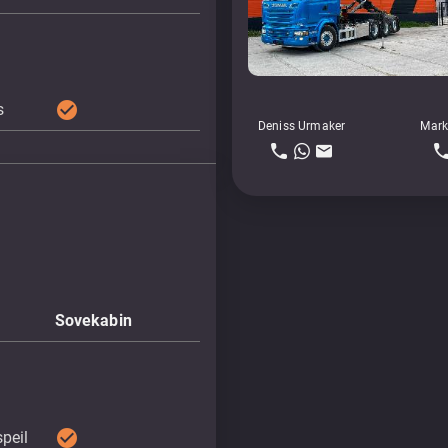
check_circle
s
Deniss Urmaker
Mark
Sovekabin
check_circle
peil