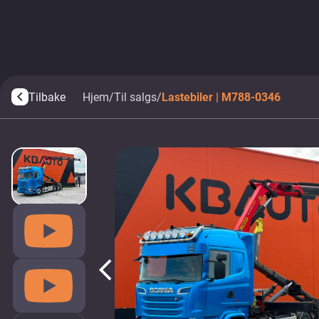
Tilbake
Hjem
/
Til salgs
/
Lastebiler | M788-0346
arrow_back_ios
arrow_back_ios