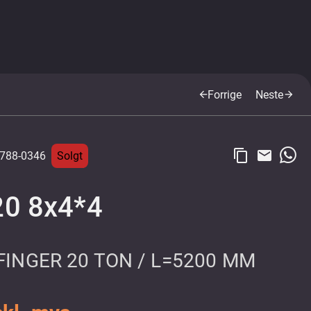
Forrige
Neste
arrow_back
arrow_forward
content_copy
email
788-0346
Solgt
20 8x4*4
FINGER 20 TON / L=5200 MM