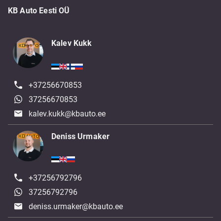
KB Auto Eesti OÜ
Kalev Kukk
+37256670853
37256670853
kalev.kukk@kbauto.ee
Deniss Urmaker
+37256792796
37256792796
deniss.urmaker@kbauto.ee