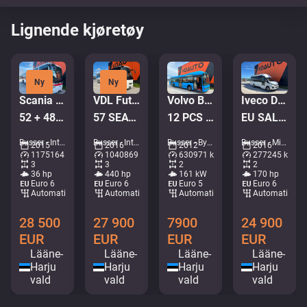
Lignende kjøretøy
Ny
Ny
Scania Omniexpress K360 6x2
VDL Futura FMD 2-148/440 6x2*4
Volvo B5LH 7700 4x2 HYBRID
Iveco Daily 65C17 Feniksbus
52 + 48 SEATS / EURO6
57 SEATS / AC / AUXILIARY HEATING
12 PCS AVAILABLE / HYBRID / AC / AUXILIARY HEATING
EU SALES 800.- Euro TAX WILL BE ADDED / 20+1 SEATS / AC
Busser - Intercity trener • M414-0696
Busser - Intercity trener • M714-5231
Busser - Bybuss • M721-1778
Busser - Minibusser • M960-4669
2015
2016
2012
2016
1175164 km
1040869 km
630971 km
277245 km
3
3
2
2
36 hp
440 hp
161 kW
170 hp
Euro 6
Euro 6
Euro 5
Euro 6
Automatisk
Automatisk
Automatisk
Automatisk
28 500
27 900
7900
24 900
EUR
EUR
EUR
EUR
Lääne-
Lääne-
Lääne-
Lääne-
Harju
Harju
Harju
Harju
vald
vald
vald
vald