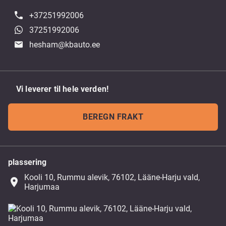
+37251992006
37251992006
hesham@kbauto.ee
Vi leverer til hele verden!
BEREGN FRAKT
plassering
Kooli 10, Rummu alevik, 76102, Lääne-Harju vald,
place
Harjumaa