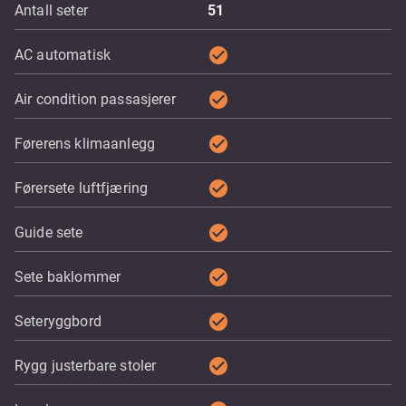
Antall seter
51
check_circle
AC automatisk
check_circle
Air condition passasjerer
check_circle
Førerens klimaanlegg
check_circle
Førersete luftfjæring
check_circle
Guide sete
check_circle
Sete baklommer
check_circle
Seteryggbord
check_circle
Rygg justerbare stoler