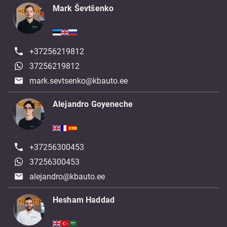
Mark Ševtšenko
+37256219812
37256219812
mark.sevtsenko@kbauto.ee
Alejandro Goyeneche
+37256300453
37256300453
alejandro@kbauto.ee
Hesham Haddad