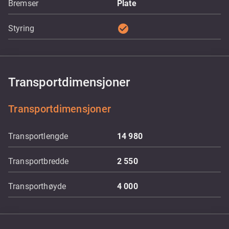
Bremser
Plate
check_circle
Styring
Transportdimensjoner
Transportdimensjoner
Transportlengde
14 980
Transportbredde
2 550
Transporthøyde
4 000