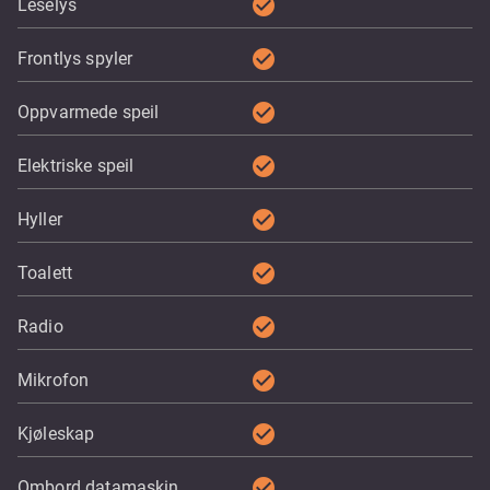
check_circle
Leselys
check_circle
Frontlys spyler
check_circle
Oppvarmede speil
check_circle
Elektriske speil
check_circle
Hyller
check_circle
Toalett
check_circle
Radio
check_circle
Mikrofon
check_circle
Kjøleskap
check_circle
Ombord datamaskin