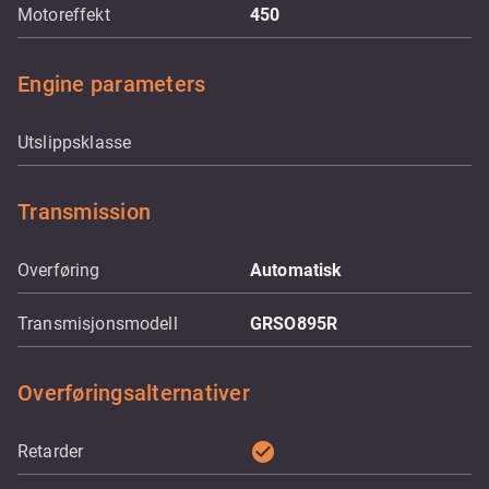
Motoreffekt
450
Engine parameters
Utslippsklasse
Transmission
Overføring
Automatisk
Transmisjonsmodell
GRSO895R
Overføringsalternativer
check_circle
Retarder