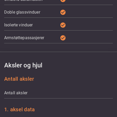
check_circle
Doble glassvinduer
check_circle
Isolerte vinduer
check_circle
Armstøttepassasjerer
Aksler og hjul
Antall aksler
Antall aksler
1. aksel data