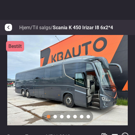
Hjem
/
Til salgs
/
Scania K 450 Irizar I8 6x2*4
arrow_back_ios
Bestilt