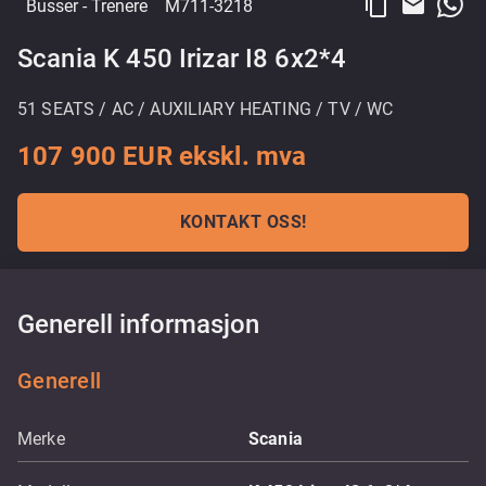
content_copy
email
Busser
- Trenere
M711-3218
Scania K 450 Irizar I8 6x2*4
51 SEATS / AC / AUXILIARY HEATING / TV / WC
107 900 EUR ekskl. mva
KONTAKT OSS!
Generell informasjon
Generell
Merke
Scania