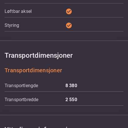
check_circle
Løftbar aksel
check_circle
Styring
Transportdimensjoner
Transportdimensjoner
Transportlengde
8 380
Transportbredde
2 550