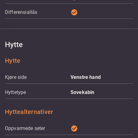
check_circle
Differensiallås
Hytte
Hytte
Kjøre side
Venstre hand
Hyttetype
Sovekabin
Hyttealternativer
check_circle
Oppvarmede seter