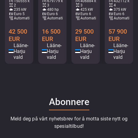
150555 km
679779 km
406884 km
432112 km
2
3
3
4
235 kW
480 hp
425 kW
375 kW
Euro 5
Euro 6
Euro 6
Euro 6
Automatisk
Automatisk
Automatisk
Automatisk
42 500
16 500
29 500
57 900
EUR
EUR
EUR
EUR
Lääne-
Lääne-
Lääne-
Lääne-
Harju
Harju
Harju
Harju
vald
vald
vald
vald
Abonnere
Meld deg på vårt nyhetsbrev for å motta siste nytt og
spesialtilbud!