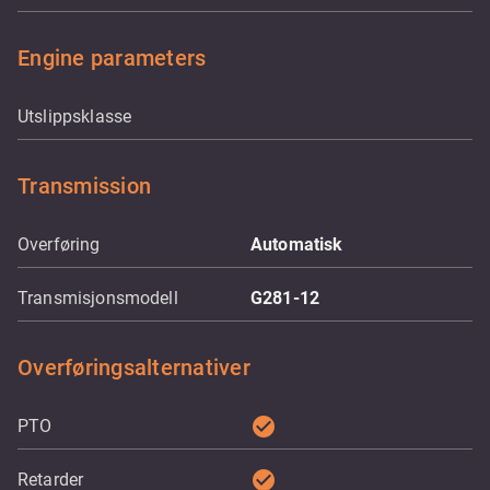
Engine parameters
Utslippsklasse
Transmission
Overføring
Automatisk
Transmisjonsmodell
G281-12
Overføringsalternativer
check_circle
PTO
check_circle
Retarder