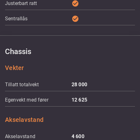
check_circle
Justerbart ratt
check_circle
Sentrallås
Chassis
Vekter
Tillatt totalvekt
28 000
Egenvekt med fører
12 625
Akselavstand
Akselavstand
4 600