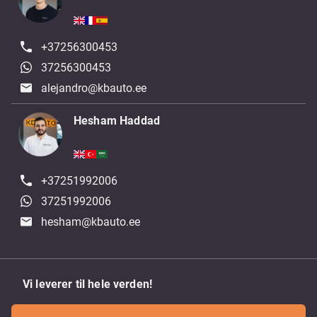
+37256300453
37256300453
alejandro@kbauto.ee
Hesham Haddad
+37251992006
37251992006
hesham@kbauto.ee
Vi leverer til hele verden!