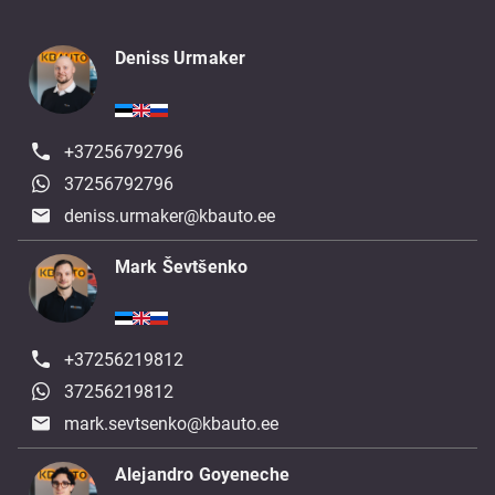
Deniss Urmaker
+37256792796
37256792796
deniss.urmaker@kbauto.ee
Mark Ševtšenko
+37256219812
37256219812
mark.sevtsenko@kbauto.ee
Alejandro Goyeneche