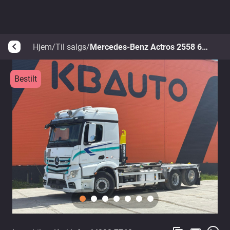
Hjem
/
Til salgs
/
Mercedes-Benz Actros 2558 6x2*4
arrow_back_ios
Bestilt