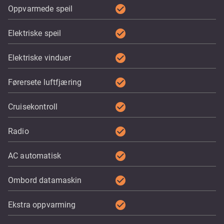
check_circle
Oppvarmede speil
check_circle
Elektriske speil
check_circle
Elektriske vinduer
check_circle
Førersete luftfjæring
check_circle
Cruisekontroll
check_circle
Radio
check_circle
AC automatisk
check_circle
Ombord datamaskin
check_circle
Ekstra oppvarming