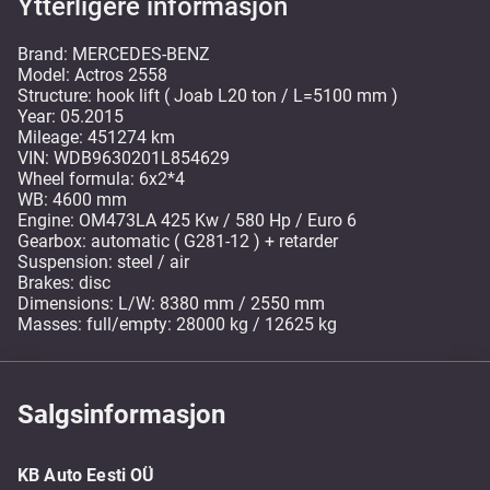
Ytterligere informasjon
Brand: MERCEDES-BENZ
Model: Actros 2558
Structure: hook lift ( Joab L20 ton / L=5100 mm )
Year: 05.2015
Mileage: 451274 km
VIN: WDB9630201L854629
Wheel formula: 6x2*4
WB: 4600 mm
Engine: OM473LA 425 Kw / 580 Hp / Euro 6
Gearbox: automatic ( G281-12 ) + retarder
Suspension: steel / air
Brakes: disc
Dimensions: L/W: 8380 mm / 2550 mm
Masses: full/empty: 28000 kg / 12625 kg
Salgsinformasjon
KB Auto Eesti OÜ