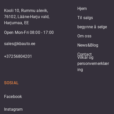
Hjem
Kooli 10, Rummu alevik,
76102, Lääne-Harju vald,
Til salgs
Harjumaa, EE
begynne å selge
Open Mon-Fri 08:00 - 17:00
Om oss
sales@kbauto.ee
News&Blog
Contact
+37256804201
Vilkår og 
personvernerklær
ing
SOSIAL
Facebook
Instagram