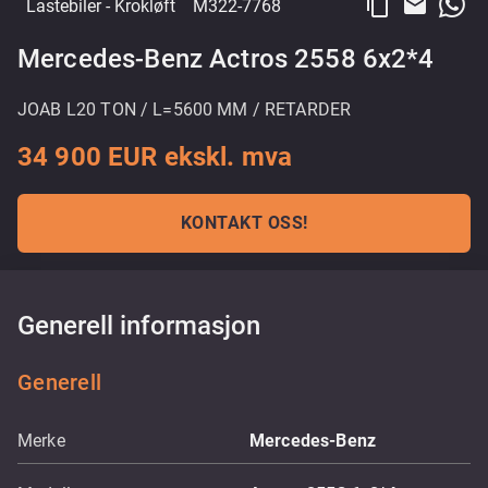
content_copy
email
Lastebiler
- Krokløft
M322-7768
Mercedes-Benz Actros 2558 6x2*4
JOAB L20 TON / L=5600 MM / RETARDER
34 900 EUR ekskl. mva
KONTAKT OSS!
Generell informasjon
Generell
Merke
Mercedes-Benz