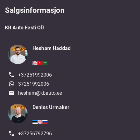
Salgsinformasjon
KB Auto Eesti OÜ
Hesham Haddad
+37251992006
37251992006
hesham@kbauto.ee
Deniss Urmaker
+37256792796