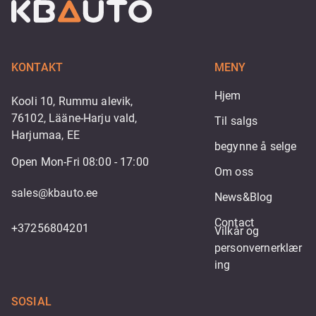
KONTAKT
MENY
Hjem
Kooli 10, Rummu alevik,
76102, Lääne-Harju vald,
Til salgs
Harjumaa, EE
begynne å selge
Open Mon-Fri 08:00 - 17:00
Om oss
sales@kbauto.ee
News&Blog
Contact
+37256804201
Vilkår og 
personvernerklær
ing
SOSIAL