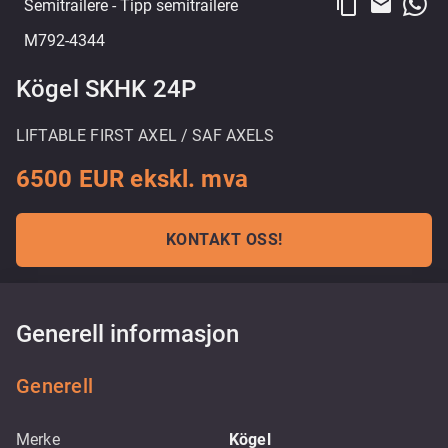
content_copy
email
Semitrailere
- Tipp semitrailere
M792-4344
Kögel SKHK 24P
LIFTABLE FIRST AXEL / SAF AXELS
6500 EUR ekskl. mva
KONTAKT OSS!
Generell informasjon
Generell
Merke
Kögel