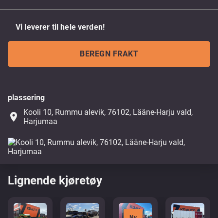
Vi leverer til hele verden!
BEREGN FRAKT
plassering
Kooli 10, Rummu alevik, 76102, Lääne-Harju vald,
place
Harjumaa
Lignende kjøretøy
Ny