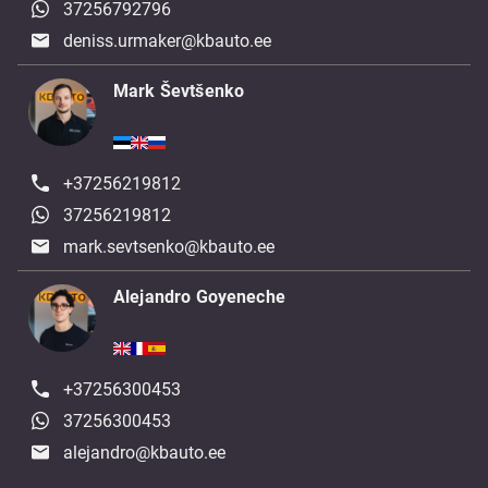
37256792796
deniss.urmaker@kbauto.ee
Mark Ševtšenko
+37256219812
37256219812
mark.sevtsenko@kbauto.ee
Alejandro Goyeneche
+37256300453
37256300453
alejandro@kbauto.ee