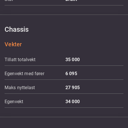
Chassis
Vekter
Tillatt totalvekt
35 000
Egenvekt med fører
6 095
Maks nyttelast
27 905
Egenvekt
34 000