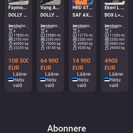
Faymonville STBZ-4VA
Vang Athls 111+1
HRD STLB3N
Ekeri L 1
DOLLY D-2 / low platform L=8143-13173 mm / W=2750 mm / H=510 mm
DOLLY / PRICE FOR SET WITH VOLVO FH750 YEAR 2015 - 158900.-
SAF AXELS / REAR AXLE TURNS
BOX L=10976 mm
Semitrailere - Lavlaster semitrailere • M505-6264
Semitrailere - Lavlaster semitrailere • M164-6300
Semitrailere - Lavlaster semitrailere • M709-8470
Semitrailere - Semitrailere i kasse • M591-8391
2012
2007
2015
2008
4
4
3
1
17800 mm
23880 mm
13776 mm
11200 mm
2750 mm
2550 mm
2550 mm
2550 mm
80000 kg
75000 kg
50900 kg
3960 mm
22250 kg
18140 kg
9330 kg
29000 kg
108 500
64 900
14 900
4900
EUR
EUR
EUR
EUR
Lääne-
Lääne-
Lääne-
Lääne-
Harju
Harju
Harju
Harju
vald
vald
vald
vald
Abonnere