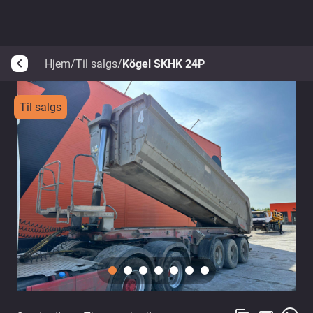
Hjem
/
Til salgs
/
Kögel SKHK 24P
arrow_back_ios
Til salgs