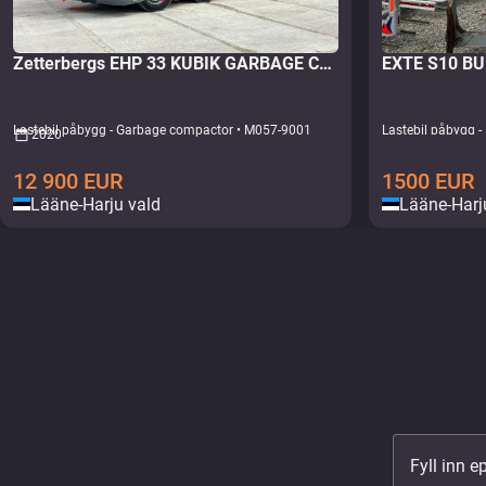
Zetterbergs EHP 33 KUBIK GARBAGE COMPACTOR
EXTE S10 B
Lastebil påbygg - Garbage compactor • M057-9001
Lastebil påbygg -
2020
12 900
EUR
1500
EUR
Lääne-Harju vald
Lääne-Harj
Fyll inn 