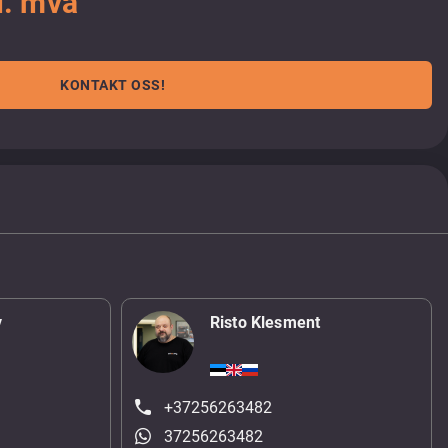
l. mva
KONTAKT OSS!
v
Risto Klesment
+37256263482
37256263482