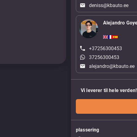
deniss@kbauto.ee
Alejandro Goy
+37256300453
37256300453
alejandro@kbauto.ee
Vi leverer til hele verden!
plassering