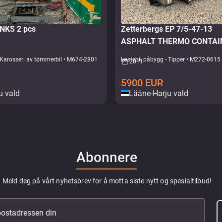
UNKS 2 pcs
Zetterbergs EP 7/5-47-13
 Karosseri av tømmerbil • M674-2801
Lastebil påbygg - Tipper • M272-0615
2011
5900
EUR
u vald
Lääne-Harju vald
Abonnere
Meld deg på vårt nyhetsbrev for å motta siste nytt og spesialtilbud!
epostadressen din