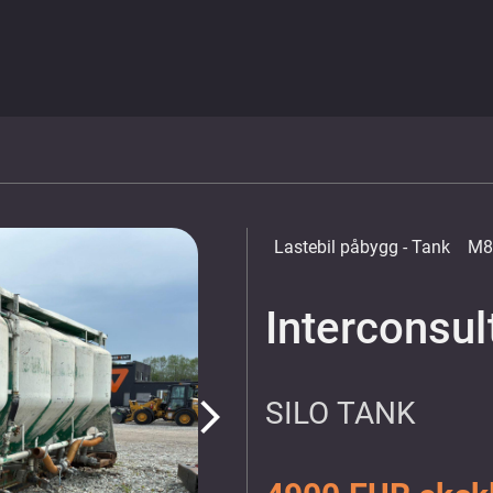
Lastebil påbygg
- Tank
M8
Interconsu
SILO TANK
arrow_forward_ios