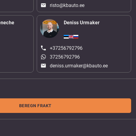
risto@kbauto.ee
eneche
Deniss Urmaker
+37256792796
37256792796
deniss.urmaker@kbauto.ee
BEREGN FRAKT