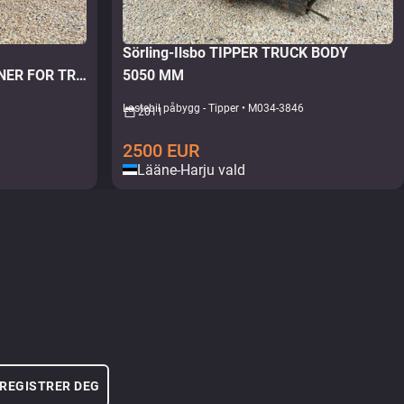
Sörling-Ilsbo TIPPER TRUCK BODY
ASPHALT THERMO CONTAINER FOR TRUCK
5050 MM
Lastebil påbygg - Tipper • M034-3846
2011
2500
EUR
Lääne-Harju vald
REGISTRER DEG