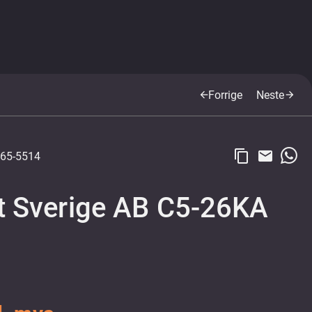
Forrige
Neste
arrow_back
arrow_forward
content_copy
email
65-5514
lt Sverige AB C5-26KA