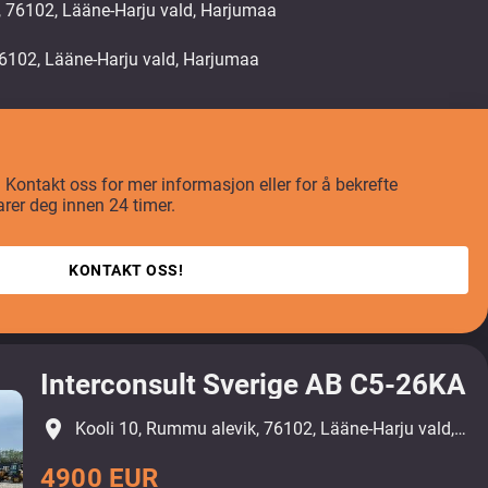
, 76102, Lääne-Harju vald, Harjumaa
t? Kontakt oss for mer informasjon eller for å bekrefte
arer deg innen 24 timer.
KONTAKT OSS!
Interconsult Sverige AB C5-26KA
place
Kooli 10, Rummu alevik, 76102, Lääne-Harju vald, Harjumaa
4900 EUR