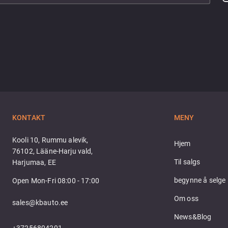
KONTAKT
MENY
Kooli 10, Rummu alevik,
Hjem
76102, Lääne-Harju vald,
Til salgs
Harjumaa, EE
begynne å selge
Open Mon-Fri 08:00 - 17:00
Om oss
sales@kbauto.ee
News&Blog