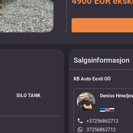
4900 EUR eksk
Salgsinformasjon
KB Auto Eesti OÜ
SILO TANK
Deniss Hmeljo
+37256862712
37256862712