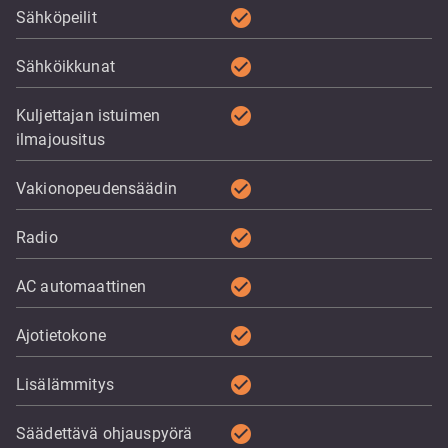
check_circle
Sähköpeilit
check_circle
Sähköikkunat
check_circle
Kuljettajan istuimen
ilmajousitus
check_circle
Vakionopeudensäädin
check_circle
Radio
check_circle
AC automaattinen
check_circle
Ajotietokone
check_circle
Lisälämmitys
check_circle
Säädettävä ohjauspyörä