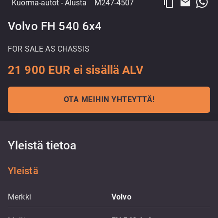
content_copy
email
Kuorma-autot
- Alusta
M247-4507
Volvo FH 540 6x4
FOR SALE AS CHASSIS
21 900 EUR ei sisällä ALV
OTA MEIHIN YHTEYTTÄ!
Yleistä tietoa
Yleistä
Merkki
Volvo