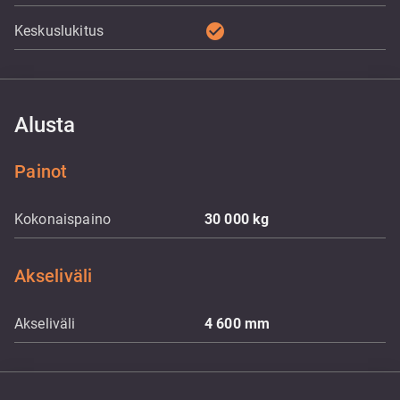
check_circle
Keskuslukitus
Alusta
Painot
Kokonaispaino
30 000
kg
Akseliväli
Akseliväli
4 600
mm