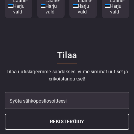
Lääne-
Lääne-
Lääne-
Lääne-
Harju
Harju
Harju
Harju
vald
vald
vald
vald
Tilaa
Tilaa uutiskirjeemme saadaksesi viimeisimmät uutiset ja
erikoistarjoukset!
Syötä sähköpostiosoitteesi
REKISTERÖIDY