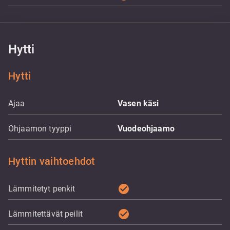
Hytti
Hytti
Ajaa
Vasen käsi
Ohjaamon tyyppi
Vuodeohjaamo
Hyttin vaihtoehdot
check_circle
Lämmitetyt penkit
check_circle
Lämmitettävät peilit