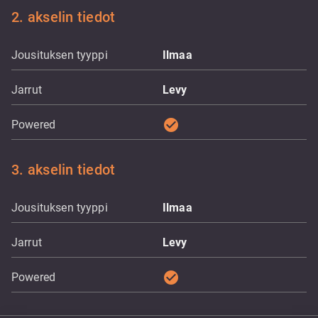
2. akselin tiedot
Jousituksen tyyppi
Ilmaa
Jarrut
Levy
check_circle
Powered
3. akselin tiedot
Jousituksen tyyppi
Ilmaa
Jarrut
Levy
check_circle
Powered