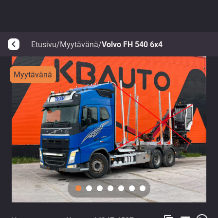
Etusivu
/
Myytävänä
/
Volvo FH 540 6x4
arrow_back_ios
Myytävänä