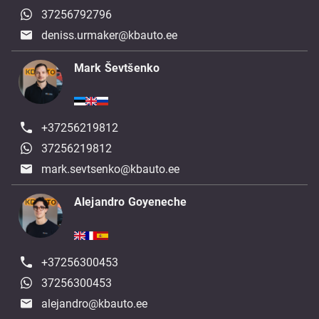
37256792796
deniss.urmaker@kbauto.ee
Mark Ševtšenko
+37256219812
37256219812
mark.sevtsenko@kbauto.ee
Alejandro Goyeneche
+37256300453
37256300453
alejandro@kbauto.ee