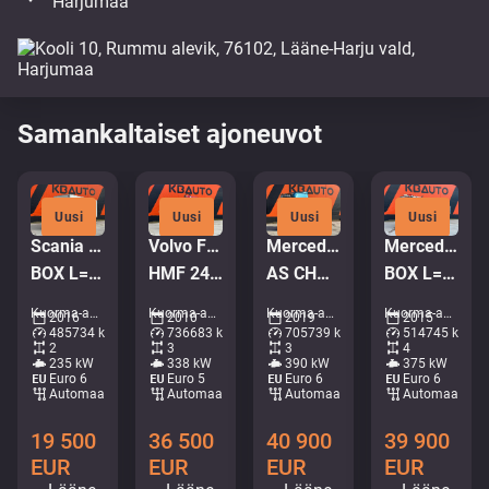
Harjumaa
Samankaltaiset ajoneuvot
Uusi
Uusi
Uusi
Uusi
Scania P 320 4x2
Volvo FM 450 6x2*4
Mercedes-Benz Actros 2653 6x2
Mercedes-Benz Arocs 3251 8x4
BOX L=7578 mm
HMF 2420 K5 / PALIFT L=4750 mm
AS CHASSI / GIGASPACE
BOX L=6155 mm
Kuorma-autot - Laatikko • M754-0553
Kuorma-autot - Koukkulava kuorma-autot • M062-7905
Kuorma-autot - Alusta • M190-4102
Kuorma-autot - Kippiauto • M635-6038
2016
2010
2019
2015
485734 km
736683 km
705739 km
514745 km
2
3
3
4
235 kW
338 kW
390 kW
375 kW
Euro 6
Euro 5
Euro 6
Euro 6
Automaattinen
Automaattinen
Automaattinen
Automaattine
19 500
36 500
40 900
39 900
EUR
EUR
EUR
EUR