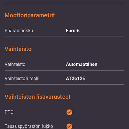
Moottoriparametrit
Päästöluokka
Euro 6
Vaihteisto
Vaihteisto
Automaattinen
Vaihteiston malli
AT2612E
Vaihteiston lisävarusteet
check_circle
PTO
check_circle
Tasauspyörästön lukko