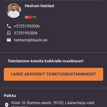
Hesham Haddad
+37251992006
37251992006
hesham@kbauto.ee
Toimitamme koneita kaikkialle maailmaan!
LASKE ARVIOIDUT TOIMITUSKUSTANNUKSET
Paikka
Kooli 10, Rummu alevik, 76102, Lääne-Harju vald,
place