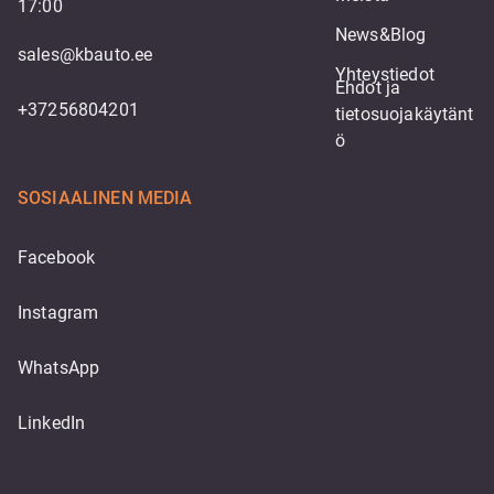
17:00
News&Blog
sales@kbauto.ee
Yhteystiedot
Ehdot ja 
+37256804201
tietosuojakäytänt
ö
SOSIAALINEN MEDIA
Facebook
Instagram
WhatsApp
LinkedIn