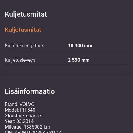
Kuljetusmitat
Kuljetusmitat
Kuljetuksen pituus
10 400
mm
Kuljetusleveys
2 550
mm
Lisäinformaatio
Brand: VOLVO
Model: FH 540
Structure: chassis
Year: 03.2014
Mileage: 1385902 km
VIN: YV2RT60D8EA761614