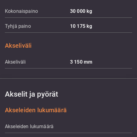
Kokonaispaino
30 000
kg
Tyhjä paino
10 175
kg
Akseliväli
Akseliväli
3 150
mm
Akselit ja pyörät
Akseleiden lukumäärä
Akseleiden lukumäärä