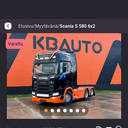
Etusivu
/
Myytävänä
/
Scania S 580 6x2
arrow_back_ios
Varattu