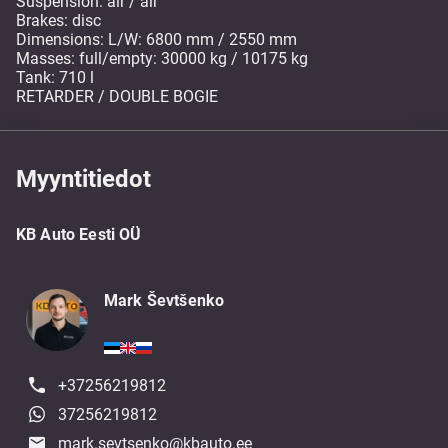
Suspension: air / air
Brakes: disc
Dimensions: L/W: 6800 mm / 2550 mm
Masses: full/empty: 30000 kg / 10175 kg
Tank: 710 l
RETARDER / DOUBLE BOGIE
Myyntitiedot
KB Auto Eesti OÜ
Mark Ševtšenko
+37256219812
37256219812
mark.sevtsenko@kbauto.ee