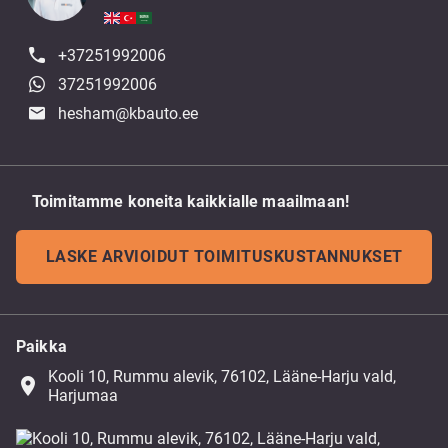
+37251992006
37251992006
hesham@kbauto.ee
Toimitamme koneita kaikkialle maailmaan!
LASKE ARVIOIDUT TOIMITUSKUSTANNUKSET
Paikka
Kooli 10, Rummu alevik, 76102, Lääne-Harju vald,
place
Harjumaa