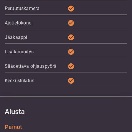
check_circle
Peruutuskamera
check_circle
Ajotietokone
check_circle
Jääkaappi
check_circle
Lisälämmitys
check_circle
Säädettävä ohjauspyörä
check_circle
Keskuslukitus
Alusta
Painot