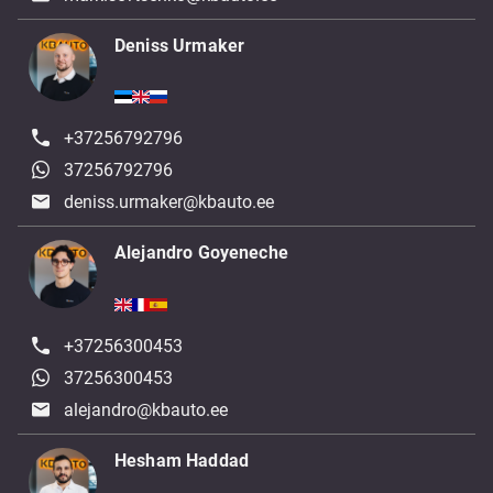
Deniss Urmaker
+37256792796
37256792796
deniss.urmaker@kbauto.ee
Alejandro Goyeneche
+37256300453
37256300453
alejandro@kbauto.ee
Hesham Haddad