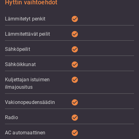
Hyttin vaihtoehdot
check_circle
Lämmitetyt penkit
check_circle
Lämmitettävät peilit
check_circle
Sähköpeilit
check_circle
Sähköikkunat
check_circle
Kuljettajan istuimen
ilmajousitus
check_circle
Vakionopeudensäädin
check_circle
Radio
check_circle
AC automaattinen