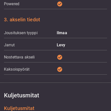
check_circle
Powered
3. akselin tiedot
Jousituksen tyyppi
Ilmaa
Jarrut
Levy
check_circle
Nostettava akseli
check_circle
Kaksoispyörät
Kuljetusmitat
Kuljetusmitat