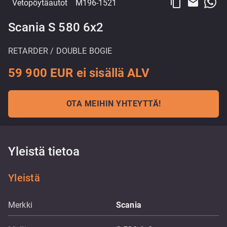
content_copy
email
Vetopöytäautot
M196-1521
Scania S 580 6x2
RETARDER / DOUBLE BOGIE
59 900 EUR ei sisällä ALV
OTA MEIHIN YHTEYTTÄ!
Yleistä tietoa
Yleistä
Merkki
Scania