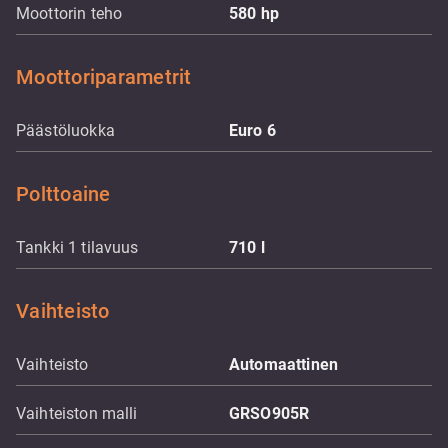
Moottorin teho
580
hp
Moottoriparametrit
Päästöluokka
Euro 6
Polttoaine
Tankki 1 tilavuus
710
l
Vaihteisto
Vaihteisto
Automaattinen
Vaihteiston malli
GRSO905R