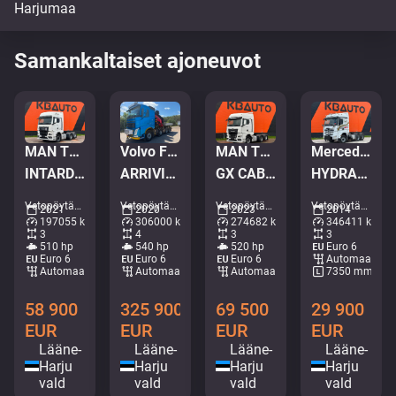
Samankaltaiset ajoneuvot
MAN TGX 28.510 6x2
Volvo FH 540 8x4
MAN TGX 28.520 6x2
Mercedes-Benz Arocs 2651 6x4
INTARDER / DOUBLE BOGIE
ARRIVING IN TWO WEEKS ! / PK 92002 + JIB + WINCH
GX CAB / INTARDER / DOUBLE BOGIE
HYDRAULICS / UNDERBODY SCRAPER
Vetopöytäautot • M779-1088
Vetopöytäautot • M960-9040
Vetopöytäautot • M523-8199
Vetopöytäautot • M217-4358
2021
2020
2023
2014
197055 km
306000 km
274682 km
346411 km
3
4
3
3
510 hp
540 hp
520 hp
Euro 6
Euro 6
Euro 6
Euro 6
Automaattine
Automaattinen
Automaattinen
Automaattinen
7350 mm
58 900
325 900
69 500
29 900
EUR
EUR
EUR
EUR
Lääne-
Lääne-
Lääne-
Lääne-
Harju
Harju
Harju
Harju
vald
vald
vald
vald