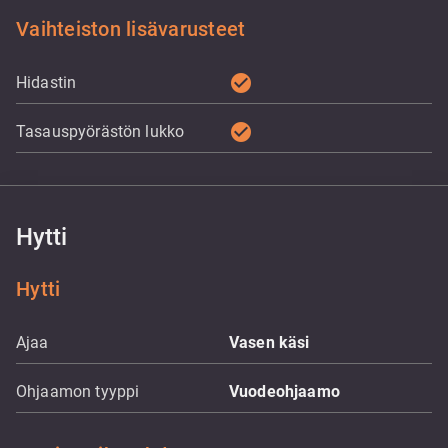
Vaihteiston lisävarusteet
check_circle
Hidastin
check_circle
Tasauspyörästön lukko
Hytti
Hytti
Ajaa
Vasen käsi
Ohjaamon tyyppi
Vuodeohjaamo