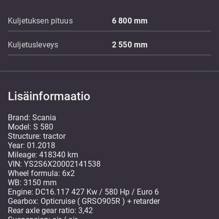
Kuljetuksen pituus
6 800
mm
Kuljetusleveys
2 550
mm
Lisäinformaatio
Brand: Scania
Model: S 580
Structure: tractor
Year: 01.2018
Mileage: 418340 km
VIN: YS2S6X20002141538
Wheel formula: 6x2
WB: 3150 mm
Engine: DC16.117 427 Kw / 580 Hp / Euro 6
Gearbox: Opticruise ( GRSO905R ) + retarder
Rear axle gear ratio: 3,42