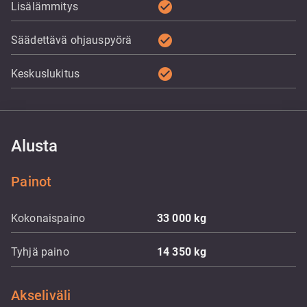
check_circle
Lisälämmitys
check_circle
Säädettävä ohjauspyörä
check_circle
Keskuslukitus
Alusta
Painot
Kokonaispaino
33 000
kg
Tyhjä paino
14 350
kg
Akseliväli