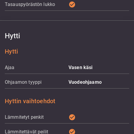
check_circle
Tasauspyörästön lukko
Hytti
Hytti
Ajaa
Vasen käsi
Ohjaamon tyyppi
Vuodeohjaamo
Hyttin vaihtoehdot
check_circle
Lämmitetyt penkit
check_circle
Lämmitettävät peilit