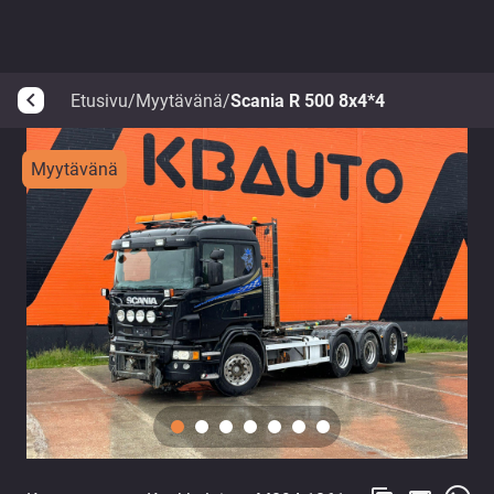
Etusivu
/
Myytävänä
/
Scania R 500 8x4*4
arrow_back_ios
Myytävänä