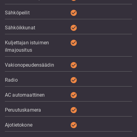
check_circle
Sähköpeilit
check_circle
Sähköikkunat
check_circle
Kuljettajan istuimen
ilmajousitus
check_circle
Vakionopeudensäädin
check_circle
Radio
check_circle
AC automaattinen
check_circle
Peruutuskamera
check_circle
Ajotietokone