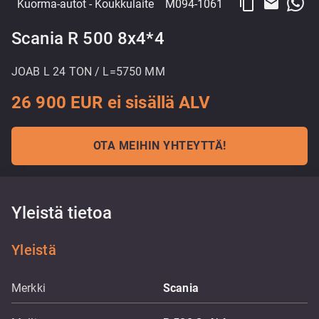
content_copy
email
Kuorma-autot
- Koukkulaite
M094-1061
Scania R 500 8x4*4
JOAB L 24 TON / L=5750 MM
26 900 EUR ei sisällä ALV
OTA MEIHIN YHTEYTTÄ!
Yleistä tietoa
Yleistä
Merkki
Scania