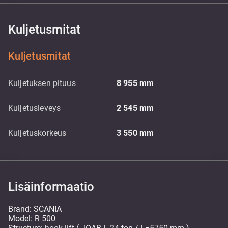
Kuljetusmitat
Kuljetusmitat
Kuljetuksen pituus
8 955
mm
Kuljetusleveys
2 545
mm
Kuljetuskorkeus
3 550
mm
Lisäinformaatio
Brand: SCANIA
Model: R 500