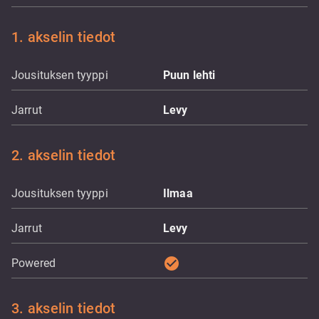
1. akselin tiedot
Jousituksen tyyppi
Puun lehti
Jarrut
Levy
2. akselin tiedot
Jousituksen tyyppi
Ilmaa
Jarrut
Levy
check_circle
Powered
3. akselin tiedot