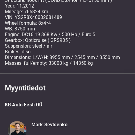
Structure: hook lift ( JOAB L 24 ton / L=5750 mm )
Year: 11.2012
Mileage: 766824 km
VIN: YS2R8X40002081489
Wheel formula: 8x4*4
WB: 3750 mm
Engine: DC16.19 368 Kw / 500 Hp / Euro 5
Gearbox: Opticruise ( GRS905 )
Suspension: steel / air
Brakes: disc
Dimensions: L/W/H: 8955 mm / 2545 mm / 3550 mm
Masses: full/empty: 33000 kg / 14350 kg
Myyntitiedot
KB Auto Eesti OÜ
Mark Ševtšenko