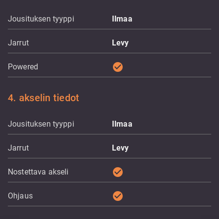
Jousituksen tyyppi
Ilmaa
Jarrut
Levy
check_circle
Powered
4. akselin tiedot
Jousituksen tyyppi
Ilmaa
Jarrut
Levy
check_circle
Nostettava akseli
check_circle
Ohjaus