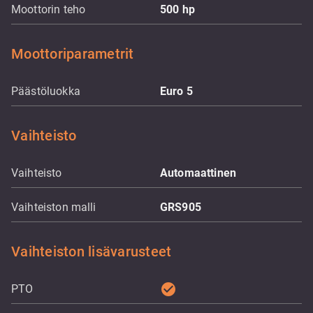
Moottorin teho
500
hp
Moottoriparametrit
Päästöluokka
Euro 5
Vaihteisto
Vaihteisto
Automaattinen
Vaihteiston malli
GRS905
Vaihteiston lisävarusteet
check_circle
PTO