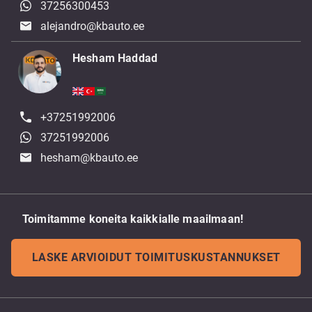
37256300453
alejandro@kbauto.ee
Hesham Haddad
+37251992006
37251992006
hesham@kbauto.ee
Toimitamme koneita kaikkialle maailmaan!
LASKE ARVIOIDUT TOIMITUSKUSTANNUKSET