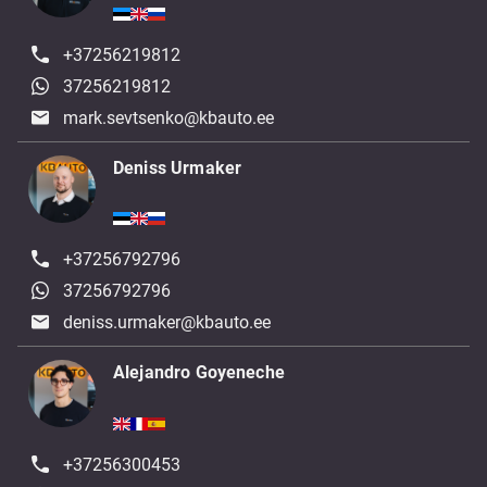
+37256219812
37256219812
mark.sevtsenko@kbauto.ee
Deniss Urmaker
+37256792796
37256792796
deniss.urmaker@kbauto.ee
Alejandro Goyeneche
+37256300453