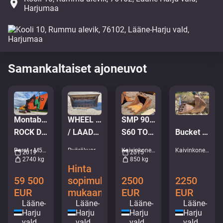
place
Harjumaa
Samankaltaiset ajoneuvot
WHEEL LOADER BUCKET
SMP 900 HDR
Montabert CPA 295
/ LAADURI KOPP
S60 TOOTH EXCAVATOR BUCKET
ROCK DRILL ATTACHMENT S70
Bucket 1400mm/1,5 m³/NTP 10
Pyöräkuormaajan kauhat - Arvostelukauha • M415-2332
Kaivinkoneen kauhat - Kaivauskauha • M571-1294
Porat • M520-2886
Kaivinkoneen kauhat - Kaivauskauha • M948-5590
2015
2019
850 kg
2740 kg
Hinta
sopimuksen
2500
59 500
2250
mukaan
EUR
EUR
EUR
Lääne-
Lääne-
Lääne-
Lääne-
Harju
Harju
Harju
Harju
vald
vald
vald
vald