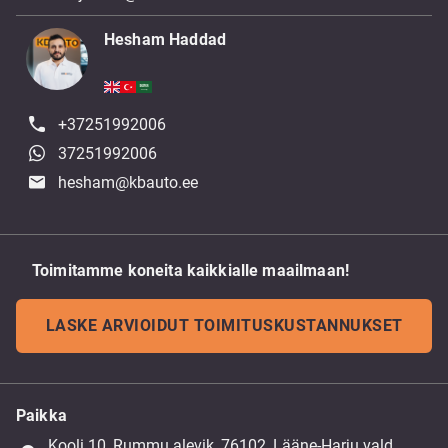
Hesham Haddad
+37251992006
37251992006
hesham@kbauto.ee
Toimitamme koneita kaikkialle maailmaan!
LASKE ARVIOIDUT TOIMITUSKUSTANNUKSET
Paikka
Kooli 10, Rummu alevik, 76102, Lääne-Harju vald,