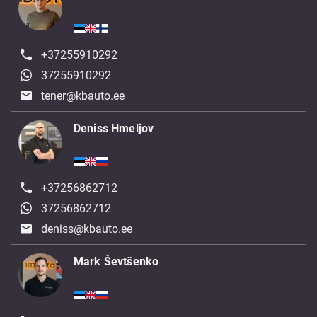
+37255910292
37255910292
tener@kbauto.ee
Deniss Hmeljov
+37256862712
37256862712
deniss@kbauto.ee
Mark Ševtšenko