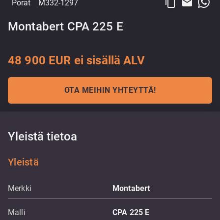
content_copy
email
Porat
M332-1297
Montabert CPA 225 E
48 900 EUR ei sisällä ALV
OTA MEIHIN YHTEYTTÄ!
Yleistä tietoa
Yleistä
Merkki
Montabert
Malli
CPA 225 E