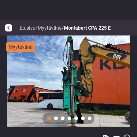
Etusivu
/
Myytävänä
/
Montabert CPA 225 E
arrow_back_ios
Myytävänä