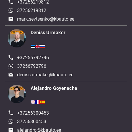
+37256219812
37256219812
mark.sevtsenko@kbauto.ee
Deniss Urmaker
+37256792796
37256792796
deniss.urmaker@kbauto.ee
Alejandro Goyeneche
+37256300453
37256300453
alejandro@kbauto.ee