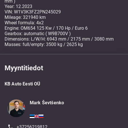
mm )
Year: 12.2023
VIN: W1V3K3FZ2PN245029
Mileage: 321940 km
Wheel formula: 4x2
Engine: OM654 125 Kw / 170 Hp / Euro 6
Gearbox: automatic ( W9B700V )
Dimensions: L/W/H: 6943 mm / 2175 mm / 3080 mm
Masses: full/empty: 3500 kg / 2625 kg
Myyntitiedot
KB Auto Eesti OÜ
Mark Ševtšenko
+37256219812