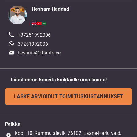
Hesham Haddad
+37251992006
37251992006
hesham@kbauto.ee
Toimitamme koneita kaikkialle maailmaan!
LASKE ARVIOIDUT TOIMITUSKUSTANNUKSET
Paikka
Kooli 10, Rummu alevik, 76102, Lääne-Harju vald,
place