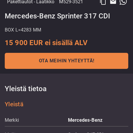
content_copy
email
Pakettiautot
- Laatikko
M529-3521
Mercedes-Benz Sprinter 317 CDI
BOX L=4283 MM
15 900 EUR ei sisällä ALV
OTA MEIHIN YHTEYTTÄ!
Yleistä tietoa
Yleistä
Merkki
Mercedes-Benz