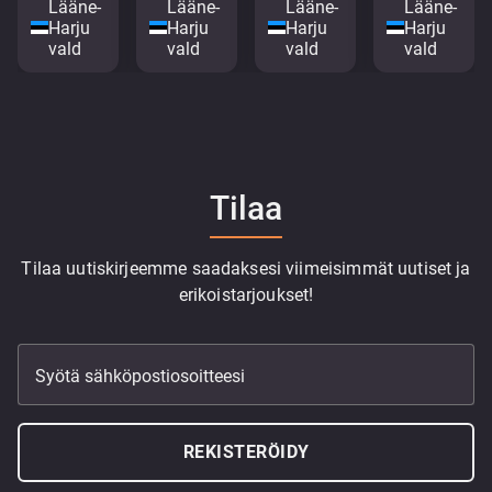
Lääne-
Lääne-
Lääne-
Lääne-
Harju
Harju
Harju
Harju
vald
vald
vald
vald
Tilaa
Tilaa uutiskirjeemme saadaksesi viimeisimmät uutiset ja
erikoistarjoukset!
Syötä sähköpostiosoitteesi
REKISTERÖIDY