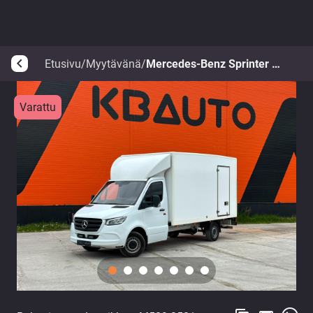
Etusivu
/
Myytävänä
/
Mercedes-Benz Sprinter 317 CDI
arrow_back_ios
Varattu