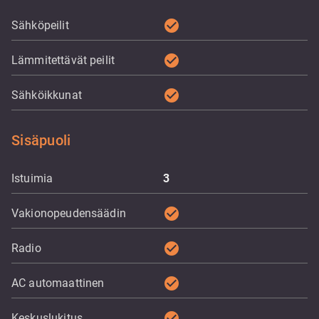
check_circle
Sähköpeilit
check_circle
Lämmitettävät peilit
check_circle
Sähköikkunat
Sisäpuoli
Istuimia
3
check_circle
Vakionopeudensäädin
check_circle
Radio
check_circle
AC automaattinen
check_circle
Keskuslukitus