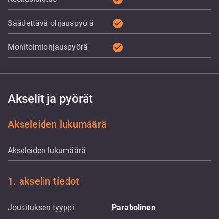
check_circle
Säädettävä ohjauspyörä
check_circle
Monitoimiohjauspyörä
Akselit ja pyörät
Akseleiden lukumäärä
Akseleiden lukumäärä
1. akselin tiedot
Jousituksen tyyppi
Parabolinen