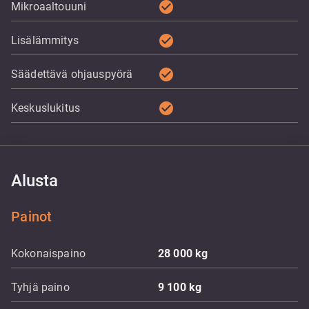
check_circle
Mikroaaltouuni
check_circle
Lisälämmitys
check_circle
Säädettävä ohjauspyörä
check_circle
Keskuslukitus
Alusta
Painot
Kokonaispaino
28 000
kg
Tyhjä paino
9 100
kg