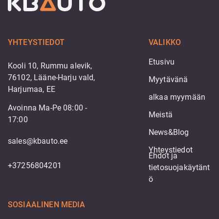
YHTEYSTIEDOT
VALIKKO
Etusivu
Kooli 10, Rummu alevik,
76102, Lääne-Harju vald,
Myytävänä
Harjumaa, EE
alkaa myymään
Avoinna Ma-Pe 08:00 -
Meistä
17:00
News&Blog
sales@kbauto.ee
Yhteystiedot
Ehdot ja 
+37256804201
tietosuojakäytänt
ö
SOSIAALINEN MEDIA