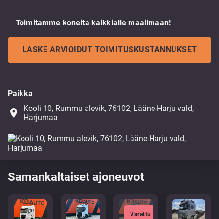
Toimitamme koneita kaikkialle maailmaan!
LASKE ARVIOIDUT TOIMITUSKUSTANNUKSET
Paikka
Kooli 10, Rummu alevik, 76102, Lääne-Harju vald,
place
Harjumaa
Samankaltaiset ajoneuvot
Varattu