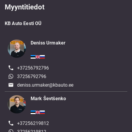
Myyntitiedot
KB Auto Eesti OÜ
Deniss Urmaker
+37256792796
37256792796
deniss.urmaker@kbauto.ee
Mark Ševtšenko
+37256219812
37256219812