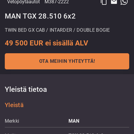
content_copy
email
Vetopöytäautot
M387-2222
MAN TGX 28.510 6x2
TWIN BED GX CAB / INTARDER / DOUBLE BOGIE
49 500 EUR ei sisällä ALV
OTA MEIHIN YHTEYTTÄ!
Yleistä tietoa
Yleistä
Merkki
MAN