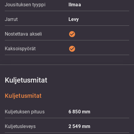
Jousituksen tyyppi
Ilmaa
Jarrut
Levy
check_circle
Nostettava akseli
check_circle
Kaksoispyörät
Kuljetusmitat
Kuljetusmitat
Kuljetuksen pituus
6 850
mm
Kuljetusleveys
2 549
mm