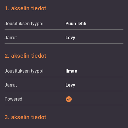
1. akselin tiedot
Jousituksen tyyppi
Puun lehti
Jarrut
Levy
2. akselin tiedot
Jousituksen tyyppi
Ilmaa
Jarrut
Levy
check_circle
Powered
3. akselin tiedot