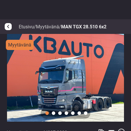
Etusivu
/
Myytävänä
/
MAN TGX 28.510 6x2
arrow_back_ios
Myytävänä