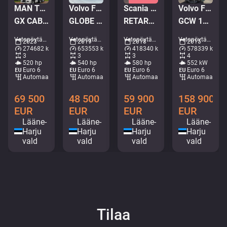
MAN TGX 28.520 6x2
Volvo FH 540 6x2
Scania S 580 6x2
Volvo FH 16 750 8x4+2
GX CAB / INTARDER / DOUBLE BOGIE
GLOBE XL / DOUBLE BOGIE
RETARDER / DOUBLE BOGIE
GCW 180 ton / DOLLY / RETARDER / GLOBE XL + VANG TRAILER
Vetopöytäautot • M523-8199
Vetopöytäautot • M287-7719
Vetopöytäautot • M196-1521
Vetopöytäautot • M786-2992
2023
2019
2018
2015
274682 km
653553 km
418340 km
578339 km
3
3
3
4
520 hp
540 hp
580 hp
552 kW
Euro 6
Euro 6
Euro 6
Euro 6
Automaattinen
Automaattinen
Automaattinen
Automaattine
69 500
48 500
59 900
158 900
EUR
EUR
EUR
EUR
Lääne-
Lääne-
Lääne-
Lääne-
Harju
Harju
Harju
Harju
vald
vald
vald
vald
Tilaa