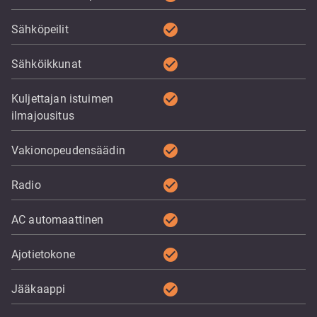
check_circle
Sähköpeilit
check_circle
Sähköikkunat
check_circle
Kuljettajan istuimen
ilmajousitus
check_circle
Vakionopeudensäädin
check_circle
Radio
check_circle
AC automaattinen
check_circle
Ajotietokone
check_circle
Jääkaappi