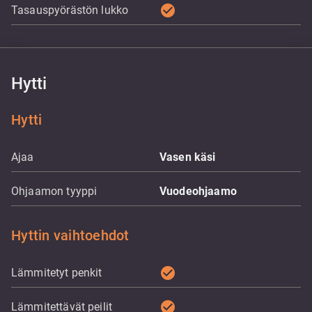
check_circle
Tasauspyörästön lukko
Hytti
Hytti
Ajaa
Vasen käsi
Ohjaamon tyyppi
Vuodeohjaamo
Hyttin vaihtoehdot
check_circle
Lämmitetyt penkit
check_circle
Lämmitettävät peilit