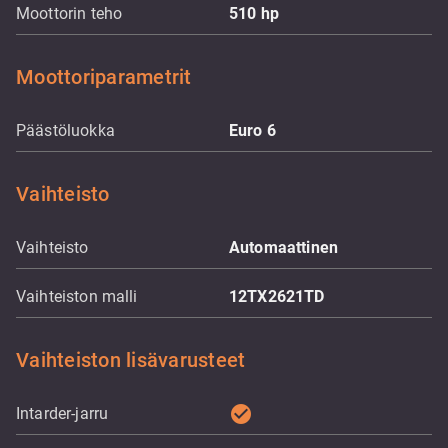
Moottorin teho
510
hp
Moottoriparametrit
Päästöluokka
Euro 6
Vaihteisto
Vaihteisto
Automaattinen
Vaihteiston malli
12TX2621TD
Vaihteiston lisävarusteet
check_circle
Intarder-jarru