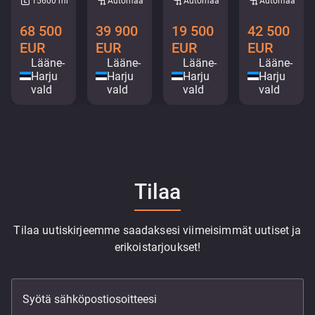
15600 mm
Automaattinen
Automaattinen
Automaattine
68 500
39 900
19 500
42 500
EUR
EUR
EUR
EUR
Lääne-
Lääne-
Lääne-
Lääne-
Harju
Harju
Harju
Harju
vald
vald
vald
vald
Tilaa
Tilaa uutiskirjeemme saadaksesi viimeisimmät uutiset ja
erikoistarjoukset!
Syötä sähköpostiosoitteesi