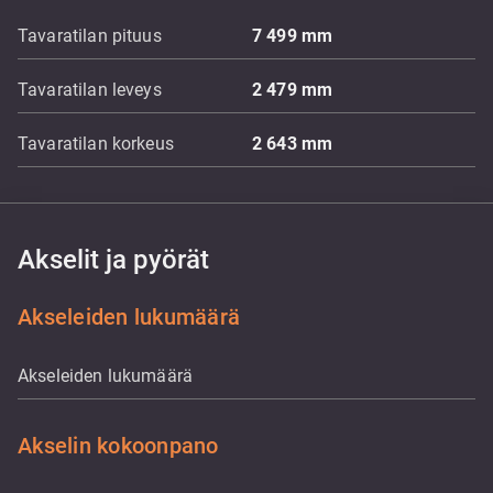
Tavaratilan pituus
7 499
mm
Tavaratilan leveys
2 479
mm
Tavaratilan korkeus
2 643
mm
Akselit ja pyörät
Akseleiden lukumäärä
Akseleiden lukumäärä
Akselin kokoonpano