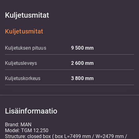
Kuljetusmitat
Kuljetusmitat
Kuljetuksen pituus
9 500
mm
Kuljetusleveys
2 600
mm
Kuljetuskorkeus
3 800
mm
Lisäinformaatio
Brand: MAN
Model: TGM 12.250
Structure: closed box ( box L=7499 mm / W=2479 mm /