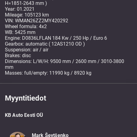
H=1851-2643 mm )
Year: 01.2021
Mileage: 105123 km
VIN: WMAN26ZZ2MY420292
Wheel formula: 4x2
WB: 5425 mm
Engine: D0836LFLAN 184 Kw / 250 Hp / Euro 6
Gearbox: automatic ( 12AS1210 OD )
Suspension: air / air
Brakes: disc
Dimensions: L/W/H: 9500 mm / 2600 mm / 3010-3800
mm
Masses: full/empty: 11990 kg / 8920 kg
Myyntitiedot
KB Auto Eesti OÜ
Mark Ševtšenko