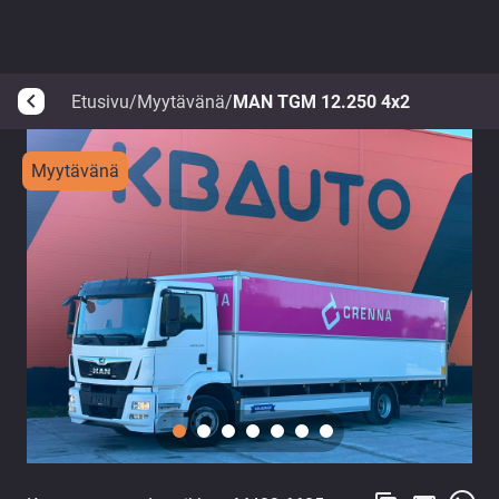
Etusivu
/
Myytävänä
/
MAN TGM 12.250 4x2
arrow_back_ios
Myytävänä