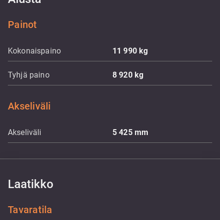
Painot
Kokonaispaino
11 990
kg
Tyhjä paino
8 920
kg
Akseliväli
Akseliväli
5 425
mm
Laatikko
Tavaratila