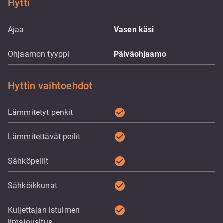
Hytti
Ajaa
Vasen käsi
Ohjaamon tyyppi
Päiväohjaamo
Hyttin vaihtoehdot
check_circle
Lämmitetyt penkit
check_circle
Lämmitettävät peilit
check_circle
Sähköpeilit
check_circle
Sähköikkunat
check_circle
Kuljettajan istuimen
ilmajousitus