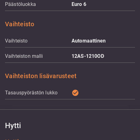
Päästöluokka
Euro 6
Vaihteisto
Vaihteisto
Automaattinen
Vaihteiston malli
12AS-1210OD
Vaihteiston lisävarusteet
check_circle
Tasauspyörästön lukko
Hytti