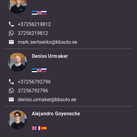
+37256219812
37256219812
mark.sevtsenko@kbauto.ee
Deniss Urmaker
+37256792796
37256792796
deniss.urmaker@kbauto.ee
Alejandro Goyeneche