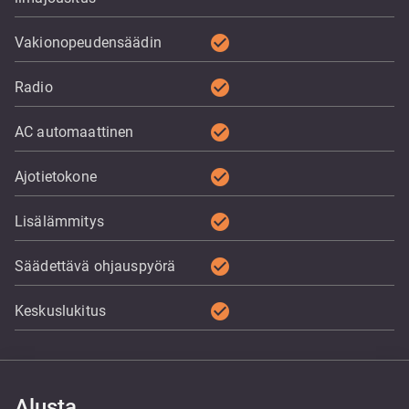
check_circle
Vakionopeudensäädin
check_circle
Radio
check_circle
AC automaattinen
check_circle
Ajotietokone
check_circle
Lisälämmitys
check_circle
Säädettävä ohjauspyörä
check_circle
Keskuslukitus
Alusta