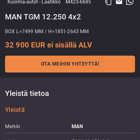
content_copy
email
Kuorma-autot
- Laatikko
M423-6685
MAN TGM 12.250 4x2
BOX L=7499 MM / H=1851-2643 MM
32 900 EUR ei sisällä ALV
OTA MEIHIN YHTEYTTÄ!
Yleistä tietoa
Yleistä
Merkki
MAN