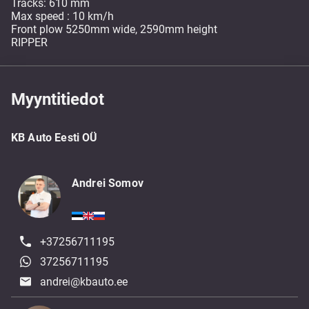
Tracks: 610 mm
Max speed : 10 km/h
Front plow 5250mm wide, 2590mm height
RIPPER
Myyntitiedot
KB Auto Eesti OÜ
Andrei Somov
+37256711195
37256711195
andrei@kbauto.ee