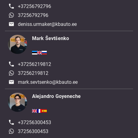
+37256792796
37256792796
deniss.urmaker@kbauto.ee
Mark Ševtšenko
+37256219812
37256219812
mark.sevtsenko@kbauto.ee
Alejandro Goyeneche
+37256300453
37256300453