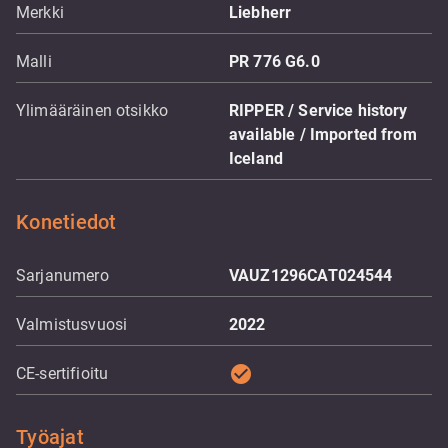
Merkki
Liebherr
Malli
PR 776 G6.0
Ylimääräinen otsikko
RIPPER / Service history
available / Imported from
Iceland
Konetiedot
Sarjanumero
VAUZ1296CAT024544
Valmistusvuosi
2022
check_circle
CE-sertifioitu
Työajat