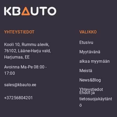
YHTEYSTIEDOT
VALIKKO
Etusivu
Kooli 10, Rummu alevik,
76102, Lääne-Harju vald,
Myytävänä
Harjumaa, EE
alkaa myymään
Avoinna Ma-Pe 08:00 -
Meistä
17:00
News&Blog
sales@kbauto.ee
Yhteystiedot
Ehdot ja 
+37256804201
tietosuojakäytänt
ö