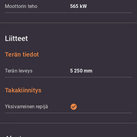
Moottorin teho
565
kW
Liitteet
Terän tiedot
Terän leveys
5 250
mm
Takakiinnitys
check_circle
Yksivarreinen repijä