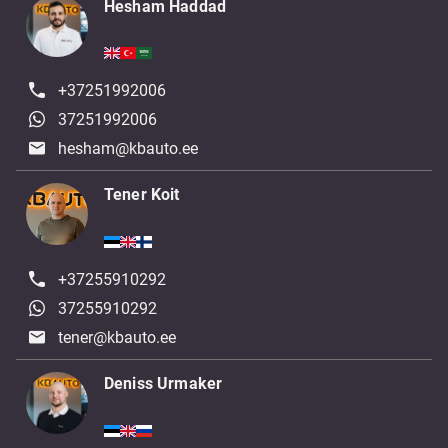
Hesham Haddad
+37251992006
37251992006
hesham@kbauto.ee
Tener Koit
+37255910292
37255910292
tener@kbauto.ee
Deniss Urmaker