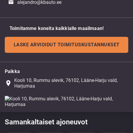
alejandro@kbauto.ee
Toimitamme koneita kaikkialle maailmaan!
LASKE ARVIOIDUT TOIMITUSKUSTANNUKSET
Paikka
Kooli 10, Rummu alevik, 76102, Lääne-Harju vald,
place
Harjumaa
Samankaltaiset ajoneuvot