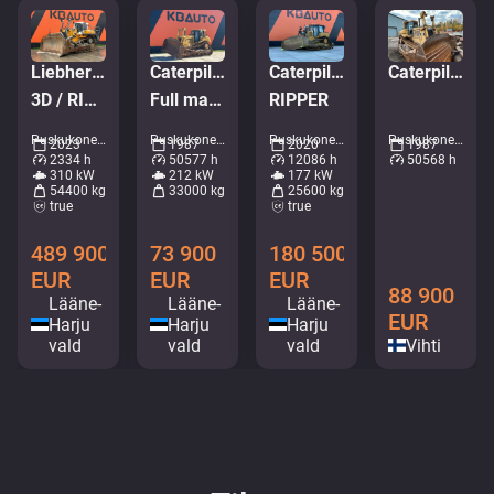
Liebherr PR 766 05
Caterpillar D 8 N
Caterpillar D 6 XE LGP
Caterpillar D8 N
3D / RIPPER / Full service history / Imported from Norway
Full maintenance done 500 h ago / Renewed undercarriage
RIPPER
Puskukoneet - Telapuskukoneet • M977-0313
Puskukoneet - Telapuskukoneet • M208-1908
Puskukoneet - Telapuskukoneet • M574-3178
Puskukoneet - Telapuskukoneet • M407-5536
2023
1987
2020
1987
2334 h
50577 h
12086 h
50568 h
310 kW
212 kW
177 kW
54400 kg
33000 kg
25600 kg
true
true
489 900
73 900
180 500
EUR
EUR
EUR
88 900
Lääne-
Lääne-
Lääne-
EUR
Harju
Harju
Harju
vald
vald
vald
Vihti