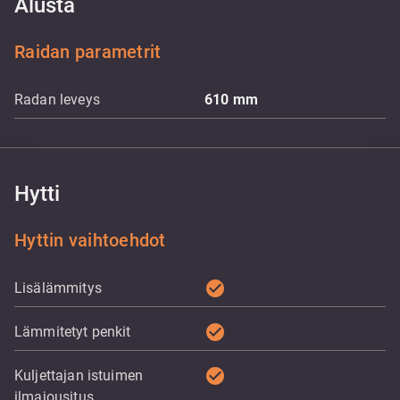
Alusta
Raidan parametrit
Radan leveys
610
mm
Hytti
Hyttin vaihtoehdot
check_circle
Lisälämmitys
check_circle
Lämmitetyt penkit
check_circle
Kuljettajan istuimen
ilmajousitus