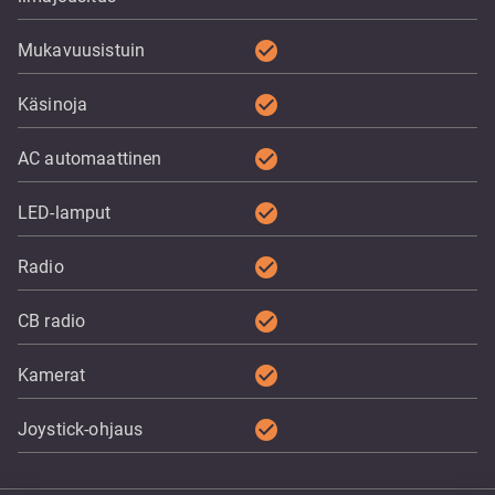
check_circle
Mukavuusistuin
check_circle
Käsinoja
check_circle
AC automaattinen
check_circle
LED-lamput
check_circle
Radio
check_circle
CB radio
check_circle
Kamerat
check_circle
Joystick-ohjaus