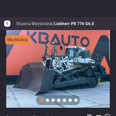
Etusivu
/
Myytävänä
/
Liebherr PR 776 G6.0
arrow_back_ios
Myytävänä