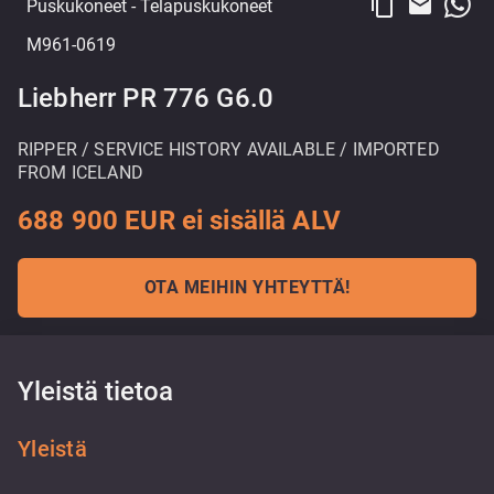
content_copy
email
Puskukoneet
- Telapuskukoneet
M961-0619
Liebherr PR 776 G6.0
RIPPER / SERVICE HISTORY AVAILABLE / IMPORTED
FROM ICELAND
688 900 EUR ei sisällä ALV
OTA MEIHIN YHTEYTTÄ!
Yleistä tietoa
Yleistä