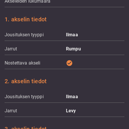
Akseleiden lukumäärä
1. akselin tiedot
Jousituksen tyyppi
Ilmaa
Jarrut
Rumpu
check_circle
Nostettava akseli
2. akselin tiedot
Jousituksen tyyppi
Ilmaa
Jarrut
Levy