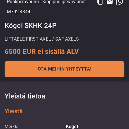
content_copy
email
Puoliperävaunu
- Kippipuoliperävaunut
M792-4344
Kögel SKHK 24P
LIFTABLE FIRST AXEL / SAF AXELS
6500 EUR ei sisällä ALV
OTA MEIHIN YHTEYTTÄ!
Yleistä tietoa
Yleistä
Merkki
Kögel