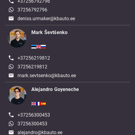
+37256792796
37256792796
deniss.urmaker@kbauto.ee
Mark Ševtšenko
+37256219812
37256219812
mark.sevtsenko@kbauto.ee
Alejandro Goyeneche
+37256300453
37256300453
alejandro@kbauto.ee