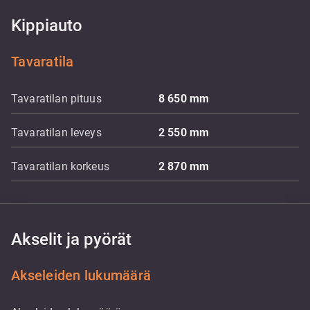
Kippiauto
Tavaratila
Tavaratilan pituus
8 650
mm
Tavaratilan leveys
2 550
mm
Tavaratilan korkeus
2 870
mm
Akselit ja pyörät
Akseleiden lukumäärä