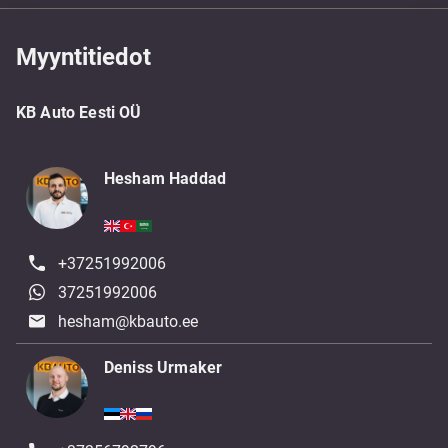
Myyntitiedot
KB Auto Eesti OÜ
Hesham Haddad
+37251992006
37251992006
hesham@kbauto.ee
Deniss Urmaker