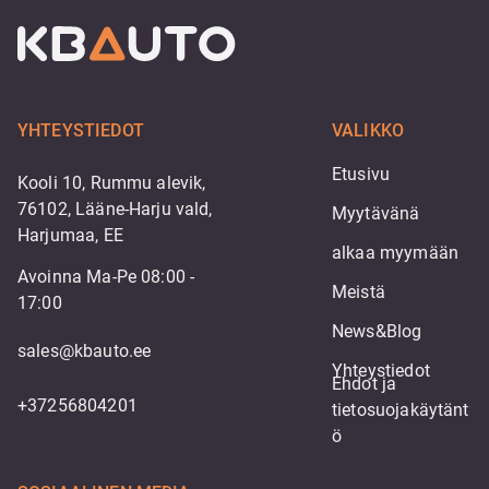
YHTEYSTIEDOT
VALIKKO
Etusivu
Kooli 10, Rummu alevik,
76102, Lääne-Harju vald,
Myytävänä
Harjumaa, EE
alkaa myymään
Avoinna Ma-Pe 08:00 -
Meistä
17:00
News&Blog
sales@kbauto.ee
Yhteystiedot
Ehdot ja 
+37256804201
tietosuojakäytänt
ö