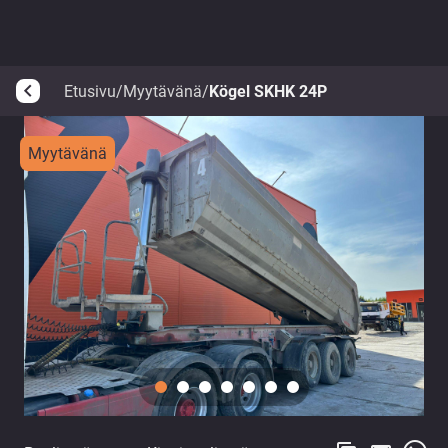
Etusivu
/
Myytävänä
/
Kögel SKHK 24P
arrow_back_ios
Myytävänä