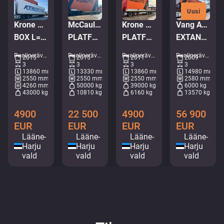
Uusi
Krone SD SKAP
McCauley S3-44
Krone SDP 27
Vang ATHLS 111
BOX L=13675 mm
PLATFORM L=9031 mm
PLATFORM L=13663 mm / SAF AXLES
EXTANDABLE (3m) + WIDENING (0.4m)
Puoliperävaunu - Umpikori puoliperävaunut • M799-7075
Puoliperävaunu - Puoliperävaunulavetit • M158-5196
Puoliperävaunu - Lava-/lava-autot puoliperävaunut • M612-6667
Puoliperävaunu - Puoliperävaunulavetit • M143-5242
2015
2015
2011
2009
3
3
3
3
13860 mm
13330 mm
13860 mm
14980 mm
2550 mm
2550 mm
2550 mm
2580 mm
4260 mm
50000 kg
39000 kg
6000 kg
43000 kg
10810 kg
6160 kg
13570 kg
4900
22 500
4900
56 900
EUR
EUR
EUR
EUR
Lääne-
Lääne-
Lääne-
Lääne-
Harju
Harju
Harju
Harju
vald
vald
vald
vald