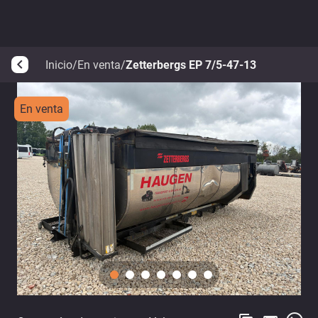
Inicio
/
En venta
/
Zetterbergs EP 7/5-47-13
arrow_back_ios
En venta