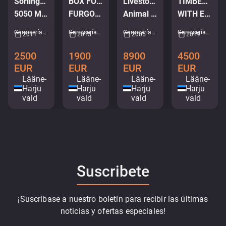
Sörling-Ilsbo TIPPER TRUCK BODY
BOX FOR TRUCK
Livestock truck body
TIMBER TRUCK BODY
5050 MM
FURGOON 8000x2600x3200 MM
Animal transport
WITH EXTE A10 BUNKS
Carrocerías de camiones - Volquete • M034-3846
Carrocerías de camiones - Caja • M819-0953
Carrocerías de camiones - Transporte de animales • M603-7397
Carrocerías de camiones - Camión maderero • M727-0252
2011
2015
2005
2019
2500
1900
8900
4500
EUR
EUR
EUR
EUR
Lääne-
Lääne-
Lääne-
Lääne-
Harju
Harju
Harju
Harju
vald
vald
vald
vald
Suscribete
¡Suscríbase a nuestro boletín para recibir las últimas
noticias y ofertas especiales!