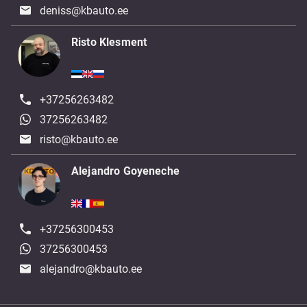
deniss@kbauto.ee
Risto Klesment
+37256263482
37256263482
risto@kbauto.ee
Alejandro Goyeneche
+37256300453
37256300453
alejandro@kbauto.ee