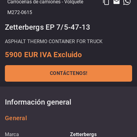
content_copy
email
Carrocerías de camiones
- Volquete
M272-0615
Zetterbergs EP 7/5-47-13
ASPHALT THERMO CONTAINER FOR TRUCK
5900 EUR IVA Excluido
CONTÁCTENOS!
Información general
General
Marca
Zetterbergs