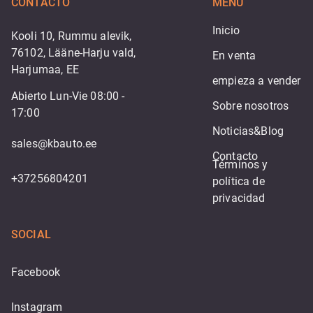
CONTACTO
MENÚ
Inicio
Kooli 10, Rummu alevik,
76102, Lääne-Harju vald,
En venta
Harjumaa, EE
empieza a vender
Abierto Lun-Vie 08:00 -
Sobre nosotros
17:00
Noticias&Blog
sales@kbauto.ee
Contacto
Términos y 
+37256804201
política de 
privacidad
SOCIAL
Facebook
Instagram