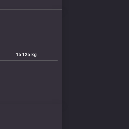
15 125
kg