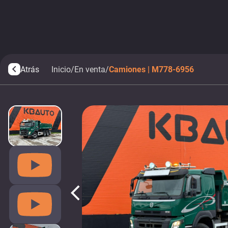
Atrás
Inicio
/
En venta
/
Camiones | M778-6956
arrow_back_ios
arrow_back_ios