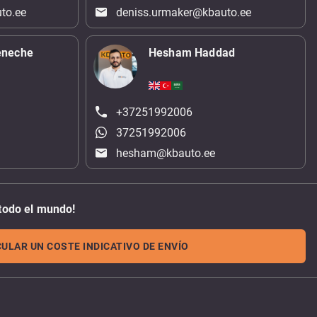
to.ee
deniss.urmaker@kbauto.ee
eneche
Hesham Haddad
+37251992006
37251992006
hesham@kbauto.ee
todo el mundo!
ULAR UN COSTE INDICATIVO DE ENVÍO