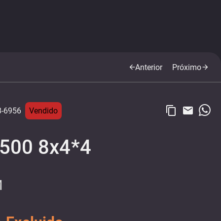
Anterior
Próximo
arrow_back
arrow_forward
content_copy
email
-6956
Vendido
500 8x4*4
M