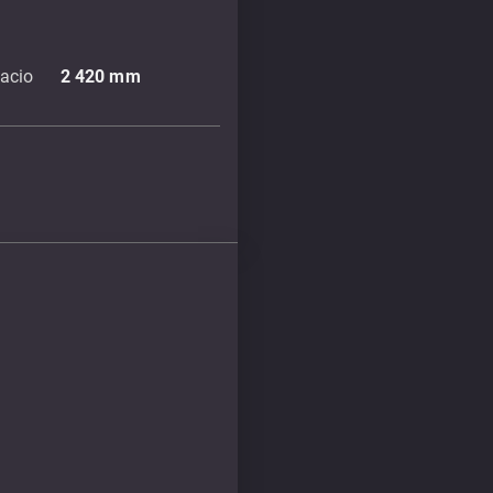
acio
2 420
mm