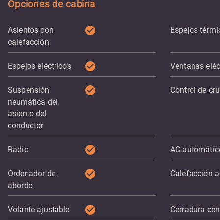
Opciones de cabina
check_circle
Asientos con
Espejos térmi
calefacción
check_circle
Espejos eléctricos
Ventanas eléc
check_circle
Suspensión
Control de cr
neumática del
asiento del
conductor
check_circle
Radio
AC automátic
check_circle
Ordenador de
Calefacción au
abordo
check_circle
Volante ajustable
Cerradura cen