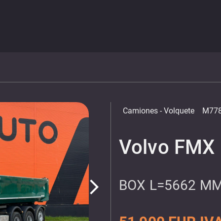
Camiones
- Volquete
M778
Volvo FMX 
BOX L=5662 M
arrow_forward_ios