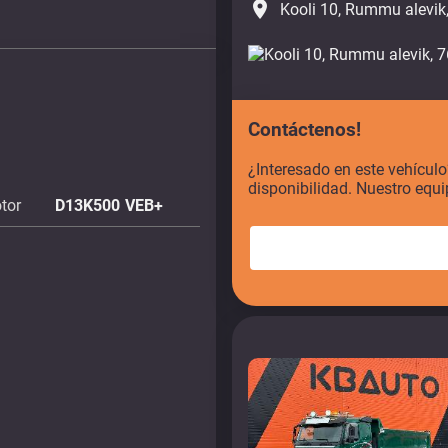
place
Kooli 10, Rummu alevik
Contáctenos!
¿Interesado en este vehícul
disponibilidad. Nuestro equi
tor
D13K500 VEB+