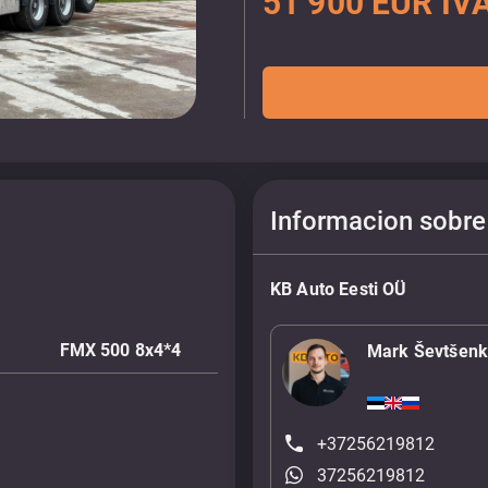
51 900 EUR IVA
Informacion sobre
KB Auto Eesti OÜ
FMX 500 8x4*4
Mark Ševtšen
+37256219812
37256219812