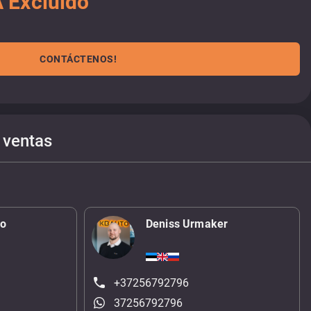
 Excluido
CONTÁCTENOS!
 ventas
ko
Deniss Urmaker
+37256792796
37256792796