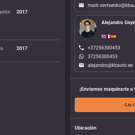
mark.sevtsenko@kbau
ación
2017
Alejandro Goy
+37256300453
lo
2017
37256300453
alejandro@kbauto.ee
¡Enviamos maquinaria a 
CALC
Ubicación