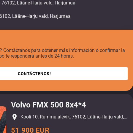
, 76102, Lääne-Harju vald, Harjumaa
o? Contáctanos para obtener más información o confirmar la
po te responderá antes de 24 horas.
CONTÁCTENOS!
Volvo FMX 500 8x4*4
place
Kooli 10, Rummu alevik, 76102, Lääne-Harju vald, Harjumaa
51 900 EUR