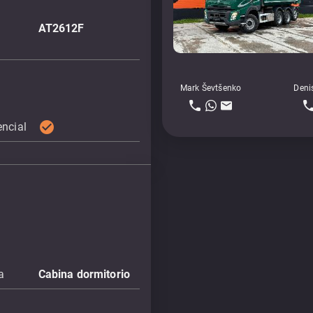
AT2612F
Mark Ševtšenko
Deni
check_circle
encial
a
Cabina dormitorio