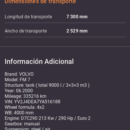
Dimensiones de transporte
Longitud de transporte
7 300
mm
Ancho de transporte
2 529
mm
Información Adicional
Brand: VOLVO
Model: FM 7
Structure: tank ( total 9000 l / 3+3+3 m3 )
Year: 06.2000
Mileage: 335216 km
VIN: YV2J4DEA7YA516188
Wheel formula: 4x2
WB: 4000 mm
Engine: D7C290 213 Kw / 290 Hp / Euro 2
Gearbox: manual
Suspension: steel / air