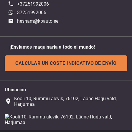
+37251992006
37251992006
hesham@kbauto.ee
¡Enviamos maquinaria a todo el mundo!
CALCULAR UN COSTE INDICATIVO DE ENVÍO
Ubicación
Kooli 10, Rummu alevik, 76102, Lääne-Harju vald,
place
Harjumaa