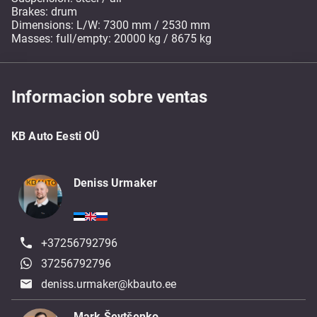
Brakes: drum
Dimensions: L/W: 7300 mm / 2530 mm
Masses: full/empty: 20000 kg / 8675 kg
Informacion sobre ventas
KB Auto Eesti OÜ
Deniss Urmaker
+37256792796
37256792796
deniss.urmaker@kbauto.ee
Mark Ševtšenko