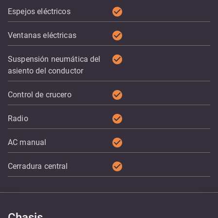
check_circle
Espejos eléctricos
check_circle
Ventanas eléctricas
check_circle
Suspensión neumática del
asiento del conductor
check_circle
Control de crucero
check_circle
Radio
check_circle
AC manual
check_circle
Cerradura central
Chasis