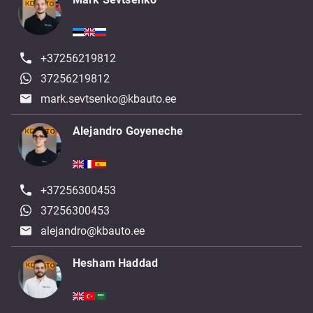
+37256219812
37256219812
mark.sevtsenko@kbauto.ee
Alejandro Goyeneche
+37256300453
37256300453
alejandro@kbauto.ee
Hesham Haddad