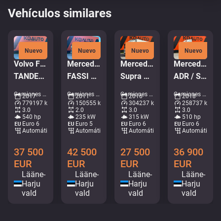
Vehículos similares
Nuevo
Nuevo
Nuevo
Nuevo
Volvo FMX 540 6x4
Mercedes-Benz Actros 1832 4x2
Mercedes-Benz Antos 2543 6x2*4
Mercedes-Benz Actros 2551 6x2
TANDEM AXEL LIFT / SIDE TIPP
FASSI F135A22 / BOX L=3707 mm
Supra Mt / box L=8520 mm
ADR / STREAMSPACE
Camiones - Volquete • M250-4095
Camiones - Volquete grúa • M253-8328
Camiones - Nevera • M375-5636
Camiones - Sistema de contenedores • M999-5146
2017
2011
2016
2018
779197 km
150555 km
304237 km
258737 km
3.0
2.0
3.0
3.0
540 hp
235 kW
315 kW
510 hp
Euro 6
Euro 5
Euro 6
Euro 6
Automático
Automático
Automático
Automático
37 500
42 500
27 500
36 900
EUR
EUR
EUR
EUR
Lääne-
Lääne-
Lääne-
Lääne-
Harju
Harju
Harju
Harju
vald
vald
vald
vald