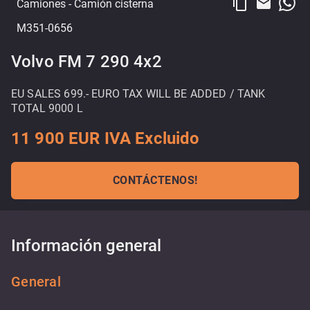
content_copy
email
Camiones
- Camión cisterna
M351-0656
Volvo FM 7 290 4x2
EU SALES 699.- EURO TAX WILL BE ADDED / TANK
TOTAL 9000 L
11 900 EUR IVA Excluido
CONTÁCTENOS!
Información general
General