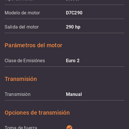
Modelo de motor
D7C290
Salida del motor
290
hp
Parámetros del motor
Clase de Emisiónes
Euro 2
Transmisión
Transmisión
Manual
Opciones de transmisión
check_circle
Toma de fuerza