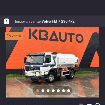
Inicio
/
En venta
/
Volvo FM 7 290 4x2
arrow_back_ios
En venta