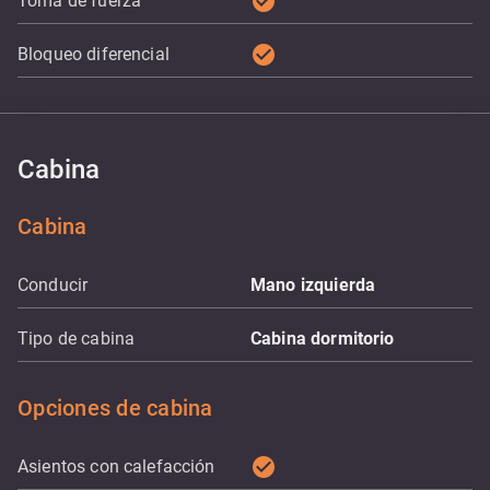
check_circle
Toma de fuerza
check_circle
Bloqueo diferencial
Cabina
Cabina
Conducir
Mano izquierda
Tipo de cabina
Cabina dormitorio
Opciones de cabina
check_circle
Asientos con calefacción