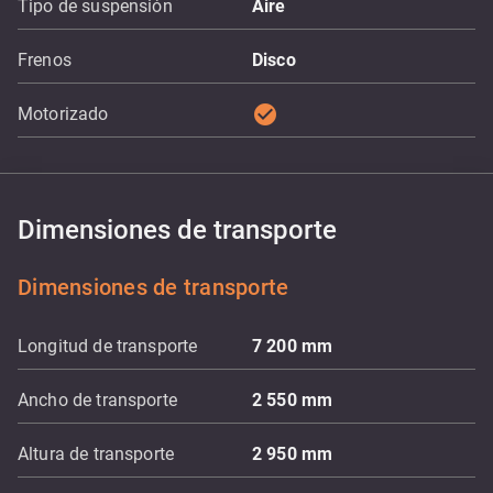
Tipo de suspensión
Aire
Frenos
Disco
check_circle
Motorizado
Dimensiones de transporte
Dimensiones de transporte
Longitud de transporte
7 200
mm
Ancho de transporte
2 550
mm
Altura de transporte
2 950
mm