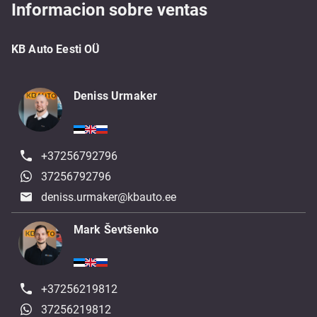
Informacion sobre ventas
KB Auto Eesti OÜ
Deniss Urmaker
+37256792796
37256792796
deniss.urmaker@kbauto.ee
Mark Ševtšenko
+37256219812
37256219812