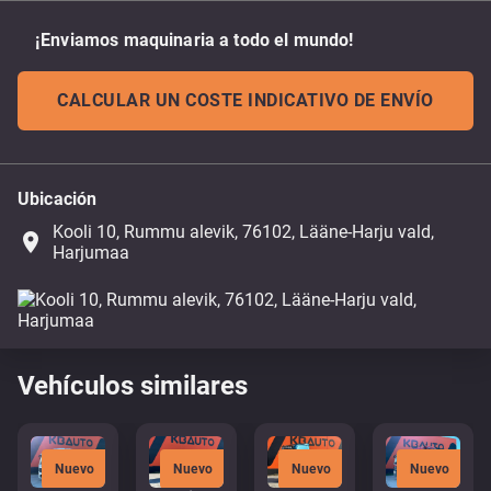
¡Enviamos maquinaria a todo el mundo!
CALCULAR UN COSTE INDICATIVO DE ENVÍO
Ubicación
Kooli 10, Rummu alevik, 76102, Lääne-Harju vald,
place
Harjumaa
Vehículos similares
Nuevo
Nuevo
Nuevo
Nuevo