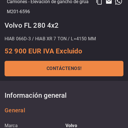
content_copy
email
Camiones
- Elevación de gancho de grúa
M201-6596
Volvo FL 280 4x2
HIAB 066D-3 / HIAB XR 7 TON / L=4150 MM
52 900 EUR IVA Excluido
CONTÁCTENOS!
Información general
General
Marca
Volvo