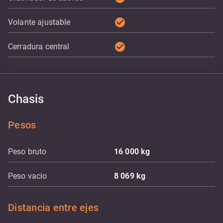
check_circle
Volante ajustable
check_circle
Cerradura central
Chasis
Pesos
Peso bruto
16 000
kg
Peso vacio
8 069
kg
Distancia entre ejes