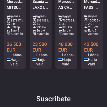
Mercedes-Benz Antos 2532 6x2*4
Scania P 320 6x2*4
Mercedes-Benz Actros 2653 6x2
Mercedes-Benz Actros 1832 4x2
MITSUBISHI TU85SA / BOX L=8539 mm
LAXO LD186VA-2 / PLATFORM L=5731 mm
AS CHASSI / GIGASPACE
FASSI F135A22 / BOX L=3707 mm
Camiones - Nevera • M714-0584
Camiones - Cargador basculante • M491-6669
Camiones - Chasis • M190-4102
Camiones - Volquete grúa • M253-8328
2016
2016
2019
2011
327397 km
283489 km
705739 km
150555 km
3.0
3.0
3.0
2.0
320 hp
235 kW
390 kW
235 kW
Euro 6
Euro 6
Euro 6
Euro 5
Automático
Automático
Automático
Automático
26 500
23 500
40 900
42 500
EUR
EUR
EUR
EUR
Lääne-
Lääne-
Lääne-
Lääne-
Harju
Harju
Harju
Harju
vald
vald
vald
vald
Suscribete