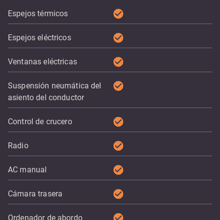
check_circle
Espejos térmicos
check_circle
Espejos eléctricos
check_circle
Ventanas eléctricas
check_circle
Suspensión neumática del
asiento del conductor
check_circle
Control de crucero
check_circle
Radio
check_circle
AC manual
check_circle
Cámara trasera
check_circle
Ordenador de abordo