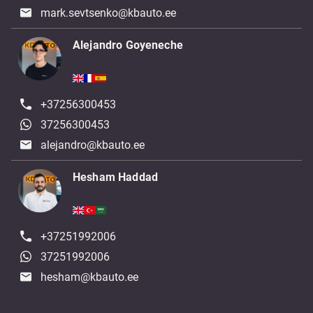
mark.sevtsenko@kbauto.ee
Alejandro Goyeneche
+37256300453
37256300453
alejandro@kbauto.ee
Hesham Haddad
+37251992006
37251992006
hesham@kbauto.ee