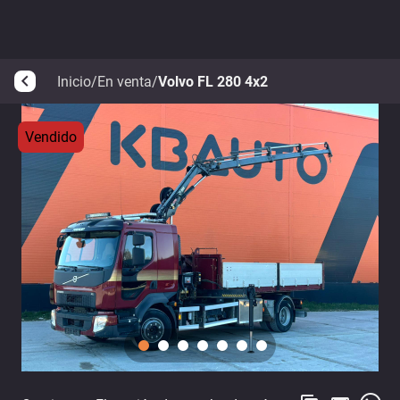
Inicio
/
En venta
/
Volvo FL 280 4x2
arrow_back_ios
Vendido