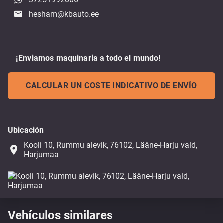
hesham@kbauto.ee
¡Enviamos maquinaria a todo el mundo!
CALCULAR UN COSTE INDICATIVO DE ENVÍO
Ubicación
Kooli 10, Rummu alevik, 76102, Lääne-Harju vald,
place
Harjumaa
Vehículos similares