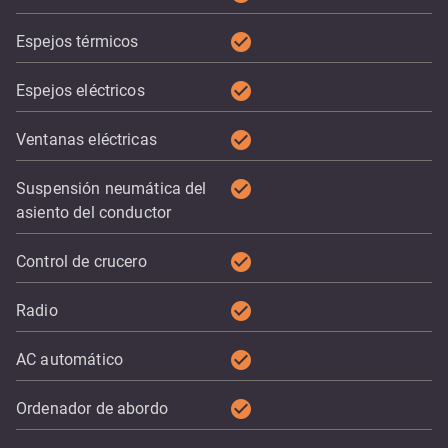
check_circle
Espejos térmicos
check_circle
Espejos eléctricos
check_circle
Ventanas eléctricas
check_circle
Suspensión neumática del
asiento del conductor
check_circle
Control de crucero
check_circle
Radio
check_circle
AC automático
check_circle
Ordenador de abordo