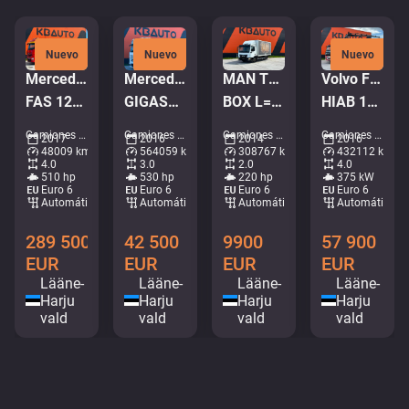
Nuevo
Nuevo
Nuevo
Mercedes-Benz Arocs 3251 8x4
Mercedes-Benz Actros 2653 6x2
MAN TGL 8.220 4x2
Volvo FM 500 8x4*4
FAS 12TON / 3x WINCH 12t + 20t + 6.7t / REMOTE
GIGASPACE / JOAB L20 ton / L=5400 mm
BOX L=4958 mm
HIAB 144E-5 / BOX L=5992 mm
Camiones - Vehiculo en recuperación • M988-9081
Camiones - Gancho de elevación • M025-3669
Camiones - Caja • M607-6068
Camiones - Volquete grúa • M571-8434
2017
2016
2014
2016
48009 km
564059 km
308767 km
432112 km
4.0
3.0
2.0
4.0
510 hp
530 hp
220 hp
375 kW
Euro 6
Euro 6
Euro 6
Euro 6
Automático
Automático
Automático
Automático
289 500
42 500
9900
57 900
EUR
EUR
EUR
EUR
Lääne-
Lääne-
Lääne-
Lääne-
Harju
Harju
Harju
Harju
vald
vald
vald
vald