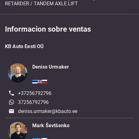
RETARDER / TANDEM AXLE LIFT
Informacion sobre ventas
KB Auto Eesti OÜ
Deniss Urmaker
+37256792796
37256792796
deniss.urmaker@kbauto.ee
Mark Ševtšenko