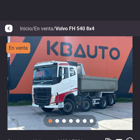
Inicio
/
En venta
/
Volvo FH 540 8x4
arrow_back_ios
En venta