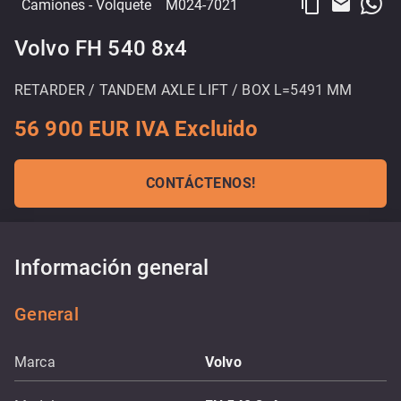
content_copy
email
Camiones
- Volquete
M024-7021
Volvo FH 540 8x4
RETARDER / TANDEM AXLE LIFT / BOX L=5491 MM
56 900 EUR IVA Excluido
CONTÁCTENOS!
Información general
General
Marca
Volvo