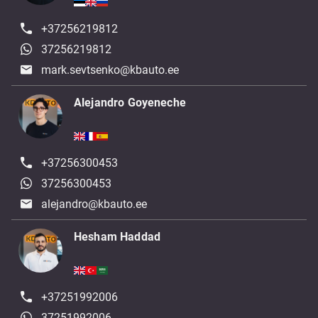
+37256219812
37256219812
mark.sevtsenko@kbauto.ee
Alejandro Goyeneche
+37256300453
37256300453
alejandro@kbauto.ee
Hesham Haddad
+37251992006
37251992006