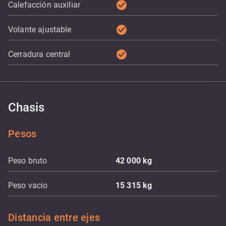
check_circle
Calefacción auxiliar
check_circle
Volante ajustable
check_circle
Cerradura central
Chasis
Pesos
Peso bruto
42 000
kg
Peso vacio
15 315
kg
Distancia entre ejes