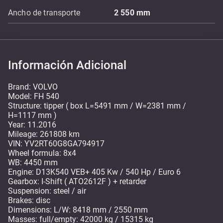
Ancho de transporte
2 550
mm
Información Adicional
Brand: VOLVO
Model: FH 540
Structure: tipper ( box L=5491 mm / W=2381 mm /
H=1117 mm )
Year: 11.2016
Mileage: 261808 km
VIN: YV2RT60G8GA794917
Wheel formula: 8x4
WB: 4450 mm
Engine: D13K540 VEB+ 405 Kw / 540 Hp / Euro 6
Gearbox: I-Shift ( ATO2612F ) + retarder
Suspension: steel / air
Brakes: disc
Dimensions: L/W: 8418 mm / 2550 mm
Masses: full/empty: 42000 kg / 15315 kg