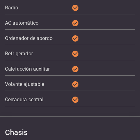
check_circle
Radio
check_circle
AC automático
check_circle
Ordenador de abordo
check_circle
Refrigerador
check_circle
Calefacción auxiliar
check_circle
Volante ajustable
check_circle
Cerradura central
Chasis