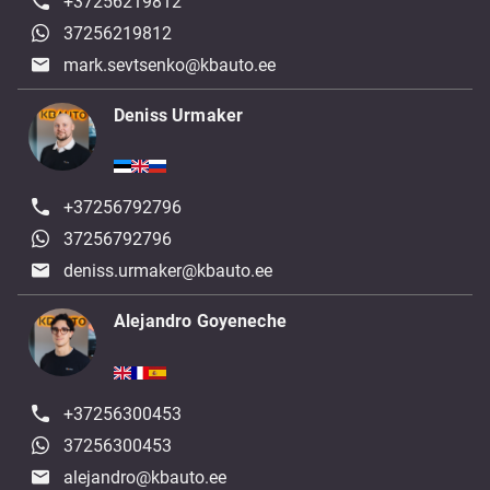
+37256219812
37256219812
mark.sevtsenko@kbauto.ee
Deniss Urmaker
+37256792796
37256792796
deniss.urmaker@kbauto.ee
Alejandro Goyeneche
+37256300453
37256300453
alejandro@kbauto.ee