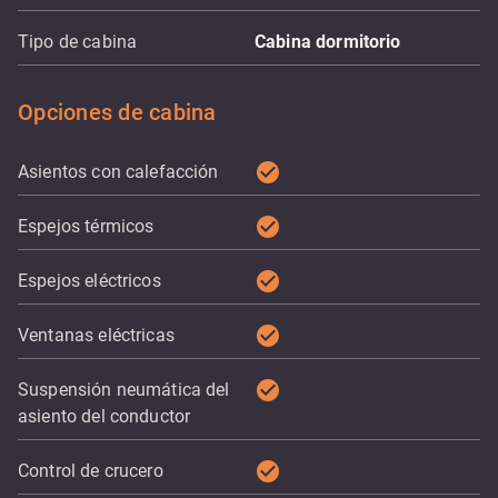
Tipo de cabina
Cabina dormitorio
Opciones de cabina
check_circle
Asientos con calefacción
check_circle
Espejos térmicos
check_circle
Espejos eléctricos
check_circle
Ventanas eléctricas
check_circle
Suspensión neumática del
asiento del conductor
check_circle
Control de crucero