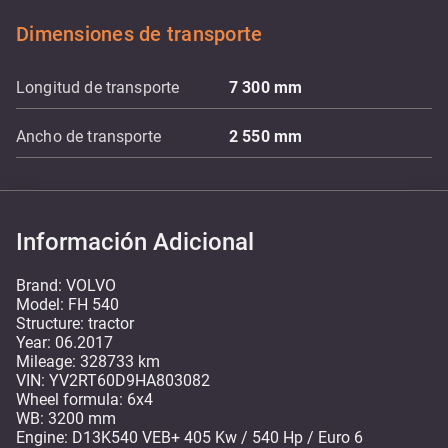
Dimensiones de transporte
Longitud de transporte
7 300
mm
Ancho de transporte
2 550
mm
Información Adicional
Brand: VOLVO
Model: FH 540
Structure: tractor
Year: 06.2017
Mileage: 328733 km
VIN: YV2RT60D9HA803082
Wheel formula: 6x4
WB: 3200 mm
Engine: D13K540 VEB+ 405 Kw / 540 Hp / Euro 6