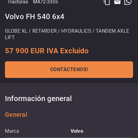
content_copy
email
Tractoras
M472-3355
Volvo FH 540 6x4
GLOBE XL / RETARDER / HYDRAULICS / TANDEM AXLE
LIFT
57 900 EUR IVA Excluido
CONTÁCTENOS!
Información general
General
Marca
Volvo