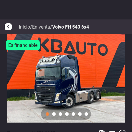
Inicio
/
En venta
/
Volvo FH 540 6x4
arrow_back_ios
Es financiable