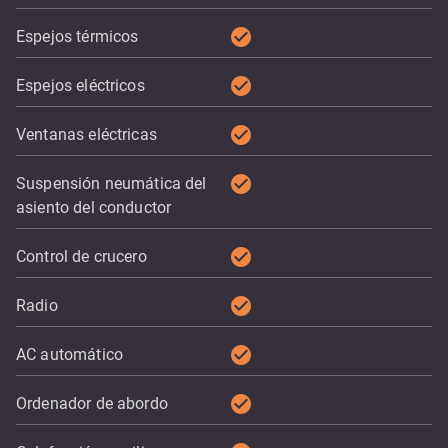
check_circle
Espejos térmicos
check_circle
Espejos eléctricos
check_circle
Ventanas eléctricas
check_circle
Suspensión neumática del
asiento del conductor
check_circle
Control de crucero
check_circle
Radio
check_circle
AC automático
check_circle
Ordenador de abordo