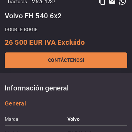
content_copy
email
Tractoras
M626-1237
Volvo FH 540 6x2
DOUBLE BOGIE
26 500 EUR IVA Excluido
CONTÁCTENOS!
Información general
General
Marca
Volvo