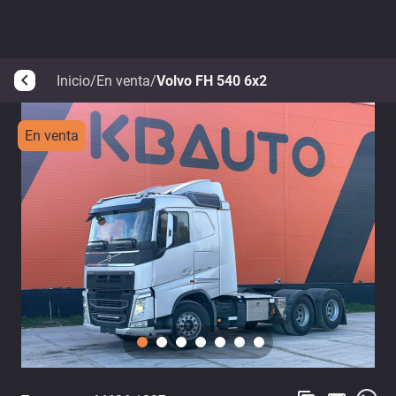
Inicio
/
En venta
/
Volvo FH 540 6x2
arrow_back_ios
En venta