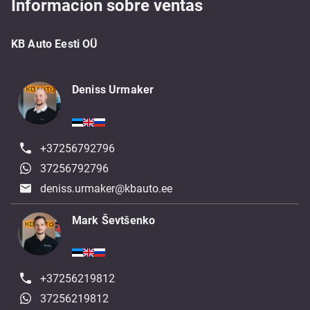
Informacion sobre ventas
KB Auto Eesti OÜ
Deniss Urmaker
+37256792796
37256792796
deniss.urmaker@kbauto.ee
Mark Ševtšenko
+37256219812
37256219812