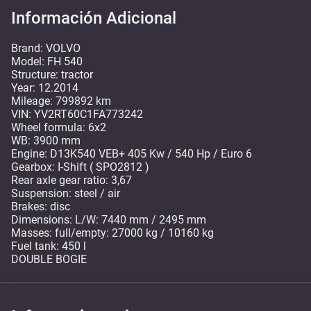
Información Adicional
Brand: VOLVO
Model: FH 540
Structure: tractor
Year: 12.2014
Mileage: 799892 km
VIN: YV2RT60C1FA773242
Wheel formula: 6x2
WB: 3900 mm
Engine: D13K540 VEB+ 405 Kw / 540 Hp / Euro 6
Gearbox: I-Shift ( SPO2812 )
Rear axle gear ratio: 3,67
Suspension: steel / air
Brakes: disc
Dimensions: L/W: 7440 mm / 2495 mm
Masses: full/empty: 27000 kg / 10160 kg
Fuel tank: 450 l
DOUBLE BOGIE