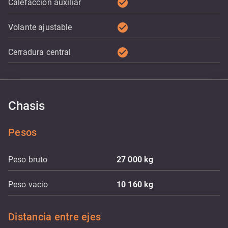
check_circle
Calefacción auxiliar
check_circle
Volante ajustable
check_circle
Cerradura central
Chasis
Pesos
Peso bruto
27 000
kg
Peso vacio
10 160
kg
Distancia entre ejes