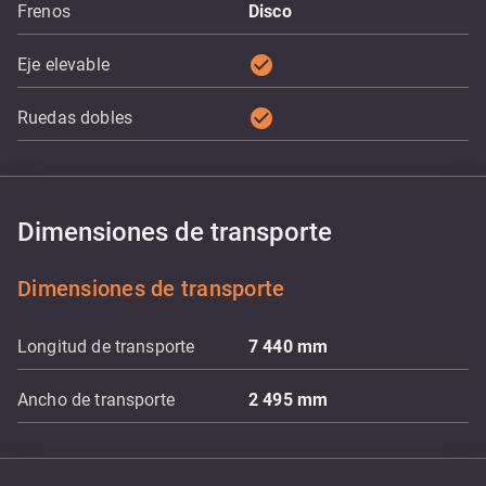
Frenos
Disco
check_circle
Eje elevable
check_circle
Ruedas dobles
Dimensiones de transporte
Dimensiones de transporte
Longitud de transporte
7 440
mm
Ancho de transporte
2 495
mm