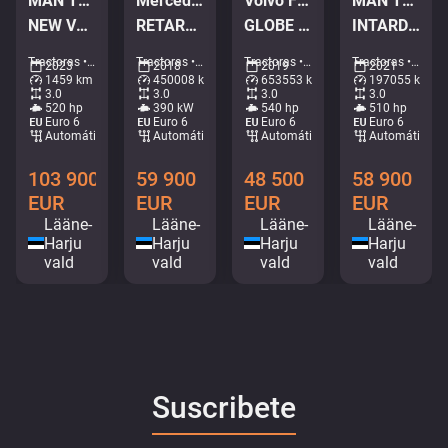
MAN TGX 28.520 6x2
Mercedes-Benz Actros 2653 6x2
Volvo FH 540 6x2
MAN TGX 28.510 6x2
NEW VEHICLE ! / GX CAB / INTARDER / DOUBLE BOGIE
RETARDER / DOUBLE BOGIE / GIGASPACE
GLOBE XL / DOUBLE BOGIE
INTARDER / DOUBLE BOGIE
Tractoras • M521-6765
Tractoras • M237-5168
Tractoras • M287-7719
Tractoras • M779-1088
2023
2018
2019
2021
1459 km
450008 km
653553 km
197055 km
3.0
3.0
3.0
3.0
520 hp
390 kW
540 hp
510 hp
Euro 6
Euro 6
Euro 6
Euro 6
Automático
Automático
Automático
Automático
103 900
59 900
48 500
58 900
EUR
EUR
EUR
EUR
Lääne-
Lääne-
Lääne-
Lääne-
Harju
Harju
Harju
Harju
vald
vald
vald
vald
Suscribete