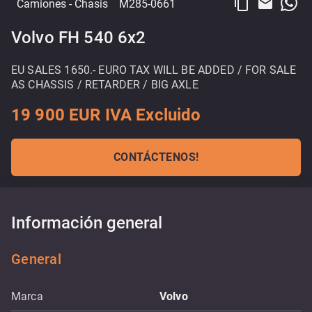
content_copy
email
Camiones
- Chasis
M285-0661
Volvo FH 540 6x2
EU SALES 1650.- EURO TAX WILL BE ADDED / FOR SALE
AS CHASSIS / RETARDER / BIG AXLE
19 900 EUR IVA Excluido
CONTÁCTENOS!
Información general
General
Marca
Volvo