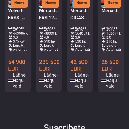
Nuevo
Nuevo
Nuevo
Nuevo
Volvo FH 500 6x2
Mercedes-Benz Arocs 3251 8x4
Mercedes-Benz Actros 2653 6x2
Mercedes-Benz Atego 1221 4x2
FASSI F195A.2.25 / PLATFORM L=6510 mm
FAS 12TON / 3x WINCH 12t + 20t + 6.7t / REMOTE
GIGASPACE / JOAB L20 ton / L=5400 mm
Camiones - Plataforma de grúa • M705-0206
Camiones - Vehiculo en recuperación • M988-9081
Camiones - Gancho de elevación • M025-3669
Camiones - Caja • M299-0946
2017
2017
2016
2016
443986 km
48009 km
564059 km
162017 km
3.0
4.0
3.0
2.0
375 kW
510 hp
530 hp
210 hp
Euro 6
Euro 6
Euro 6
Euro 6
Automático
Automático
Automático
Automático
54 900
289 500
42 500
26 500
EUR
EUR
EUR
EUR
Lääne-
Lääne-
Lääne-
Lääne-
Harju
Harju
Harju
Harju
vald
vald
vald
vald
Suscribete