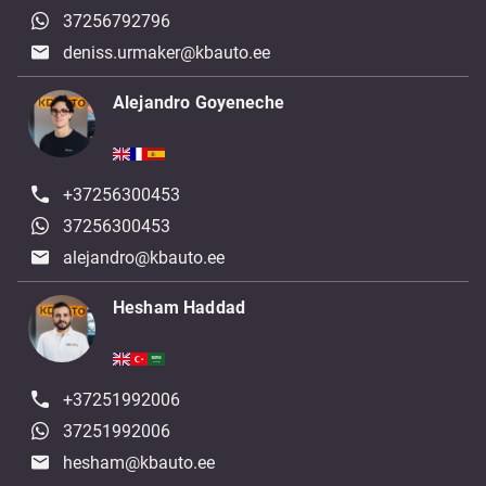
37256792796
deniss.urmaker@kbauto.ee
Alejandro Goyeneche
+37256300453
37256300453
alejandro@kbauto.ee
Hesham Haddad
+37251992006
37251992006
hesham@kbauto.ee