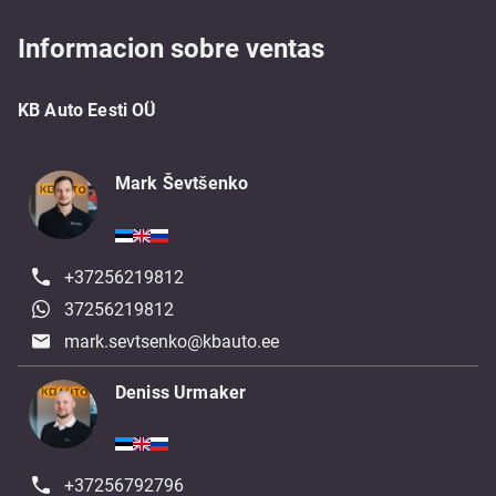
Informacion sobre ventas
KB Auto Eesti OÜ
Mark Ševtšenko
+37256219812
37256219812
mark.sevtsenko@kbauto.ee
Deniss Urmaker
+37256792796