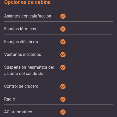
Opciones de cabina
check_circle
Asientos con calefacción
check_circle
Espejos térmicos
check_circle
Espejos eléctricos
check_circle
Ventanas eléctricas
check_circle
Suspensión neumática del
asiento del conductor
check_circle
Control de crucero
check_circle
Radio
check_circle
AC automático