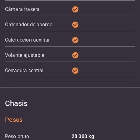
check_circle
Cámara trasera
check_circle
Ordenador de abordo
check_circle
Calefacción auxiliar
check_circle
Volante ajustable
check_circle
Cerradura central
Chasis
Pesos
Peso bruto
28 000
kg