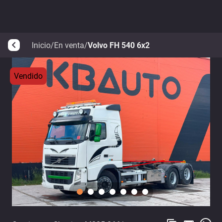
Inicio
/
En venta
/
Volvo FH 540 6x2
arrow_back_ios
Vendido