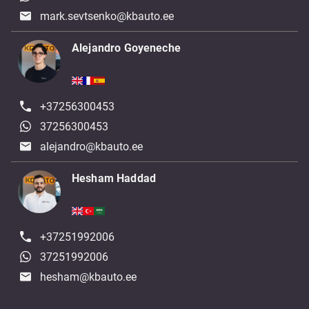
mark.sevtsenko@kbauto.ee
Alejandro Goyeneche
+37256300453
37256300453
alejandro@kbauto.ee
Hesham Haddad
+37251992006
37251992006
hesham@kbauto.ee