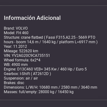
Información Adicional
Brand: VOLVO
Model: FH 460
Structure: crane flatbed ( Fassi F315.A2.25 - 5669 PTO
hours - boom 14,6 m / 1640 kg / platform L=6917 mm )
Year: 11.2012
Mileage: 522620 km
VIN: YV2AG20C9CA735151
Wheel formula: 6x2*4
WB: 4900 mm
Engine: D13C460 VEB+ 345 Kw / 460 Hp / Euro 5
Gearbox: I-Shift ( AT2612D )
Suspension: air / air
Brakes: disc
Dimensions: L/W/H: 10680 mm / 2580 mm / 3640 mm
Masses: full/empty: 28000 kg / 16450 kg