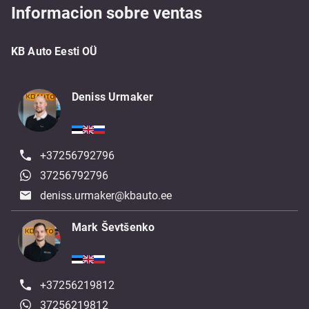
Informacion sobre ventas
KB Auto Eesti OÜ
Deniss Urmaker
+37256792796
37256792796
deniss.urmaker@kbauto.ee
Mark Ševtšenko
+37256219812
37256219812