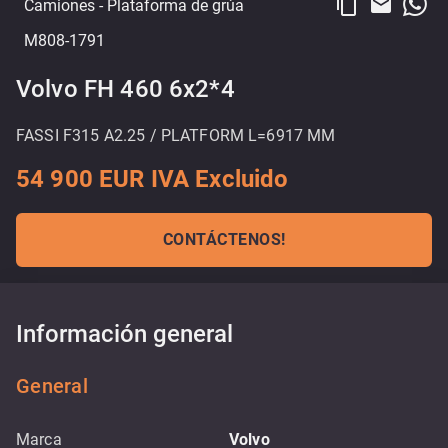
content_copy
email
Camiones
- Plataforma de grúa
M808-1791
Volvo FH 460 6x2*4
FASSI F315 A2.25 / PLATFORM L=6917 MM
54 900 EUR IVA Excluido
CONTÁCTENOS!
Información general
General
Marca
Volvo