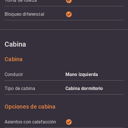
check_circle
Toma de fuerza
check_circle
Bloqueo diferencial
Cabina
Cabina
Conducir
Mano izquierda
Tipo de cabina
Cabina dormitorio
Opciones de cabina
check_circle
Asientos con calefacción