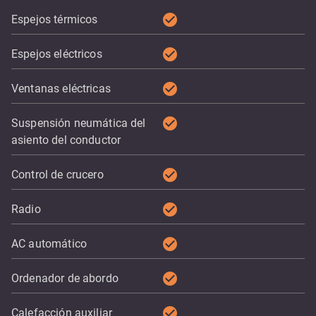
check_circle
Espejos térmicos
check_circle
Espejos eléctricos
check_circle
Ventanas eléctricas
check_circle
Suspensión neumática del
asiento del conductor
check_circle
Control de crucero
check_circle
Radio
check_circle
AC automático
check_circle
Ordenador de abordo
check_circle
Calefacción auxiliar