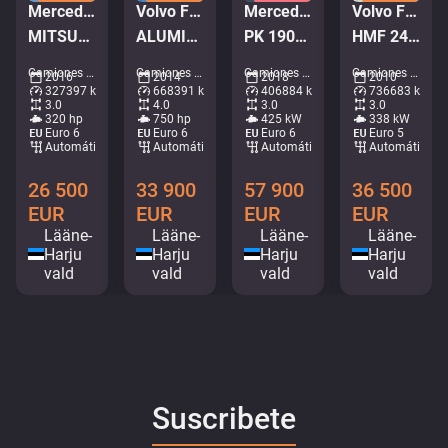
Mercedes-Benz Antos 2532 6x2*4
Volvo FH16 750 8x4*4
Mercedes-Benz Actros 2658 6x4
Volvo FM 450 6x2*4
MITSUBISHI TU85SA / BOX L=8539 mm
ALUMINIUM TIPPER BODY / EURO5
PK 19001 / RETARDER / BOX L=6628 mm
HMF 2420 K5 / PALIFT L=4750 mm
Camiones - Nevera • M714-0584
Camiones - Volquete • M966-2659
Camiones - Volquete grúa • M250-6011
Camiones - Elevación de gancho de grúa • M062-7905
2016
2014
2018
2010
327397 km
668391 km
406884 km
736683 km
3.0
4.0
3.0
3.0
320 hp
750 hp
425 kW
338 kW
Euro 6
Euro 6
Euro 6
Euro 5
Automático
Automático
Automático
Automático
26 500
33 900
57 900
36 500
EUR
EUR
EUR
EUR
Lääne-
Lääne-
Lääne-
Lääne-
Harju
Harju
Harju
Harju
vald
vald
vald
vald
Suscribete