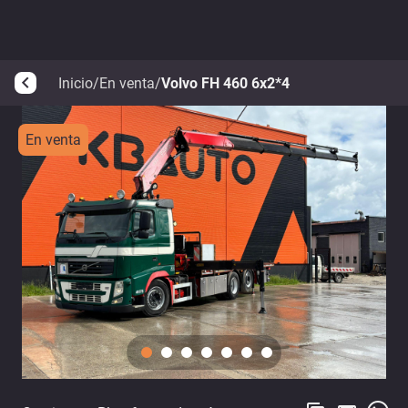
Inicio
/
En venta
/
Volvo FH 460 6x2*4
arrow_back_ios
En venta