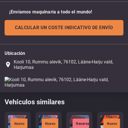
¡Enviamos maquinaria a todo el mundo!
CALCULAR UN COSTE INDICATIVO DE ENVÍO
Ubicación
Kooli 10, Rummu alevik, 76102, Lääne-Harju vald,
place
Harjumaa
Vehículos similares
Nuevo
Nuevo
Reservado
Nuevo