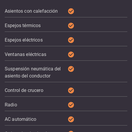
check_circle
Asientos con calefacción
check_circle
Espejos térmicos
check_circle
Espejos eléctricos
check_circle
Ventanas eléctricas
check_circle
Suspensión neumática del
asiento del conductor
check_circle
Control de crucero
check_circle
Radio
check_circle
AC automático