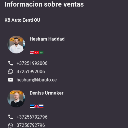
Informacion sobre ventas
KB Auto Eesti OÜ
Hesham Haddad
+37251992006
37251992006
hesham@kbauto.ee
Deniss Urmaker
+37256792796
37256792796