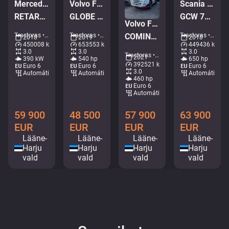
Mercedes-Benz Actros 2653 6x2
Volvo FH 540 6x2
Scania R 650 6x4
RETARDER / DOUBLE BOGIE / GIGASPACE
GLOBE XL / DOUBLE BOGIE
GCW 78 ton / RETARDER
Volvo FH 460 6x4
Tractoras • M237-5168
Tractoras • M287-7719
Tractoras • M671-4845
COMING IN TWO WEEKS / LNG / HYDRAULICS / RETARDER / TANDEM AXLE LIFT
2018
2019
2018
450008 km
653553 km
449436 km
3.0
3.0
3.0
Tractoras • M288-9761
2021
390 kW
540 hp
650 hp
392521 km
Euro 6
Euro 6
Euro 6
3.0
Automático
Automático
Automático
460 hp
Euro 6
Automático
59 900
48 500
63 900
57 900
EUR
EUR
EUR
EUR
Lääne-
Lääne-
Lääne-
Lääne-
Harju
Harju
Harju
Harju
vald
vald
vald
vald