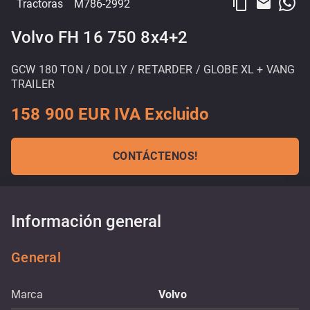
content_copy
email
Tractoras
M786-2992
Volvo FH 16 750 8x4+2
GCW 180 TON / DOLLY / RETARDER / GLOBE XL + VANG
TRAILER
158 900 EUR IVA Excluido
CONTÁCTENOS!
Información general
General
Marca
Volvo