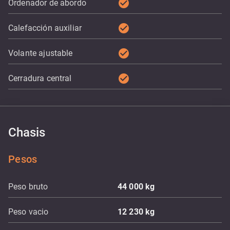
check_circle
Ordenador de abordo
check_circle
Calefacción auxiliar
check_circle
Volante ajustable
check_circle
Cerradura central
Chasis
Pesos
Peso bruto
44 000
kg
Peso vacio
12 230
kg