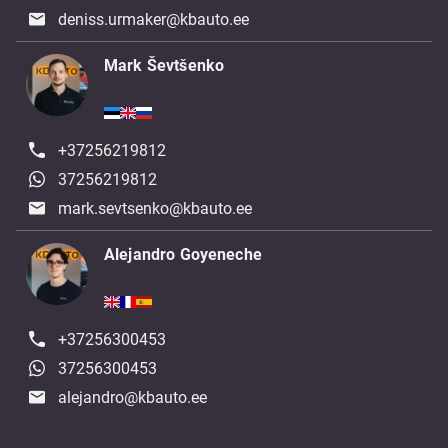
deniss.urmaker@kbauto.ee
Mark Ševtšenko
+37256219812
37256219812
mark.sevtsenko@kbauto.ee
Alejandro Goyeneche
+37256300453
37256300453
alejandro@kbauto.ee