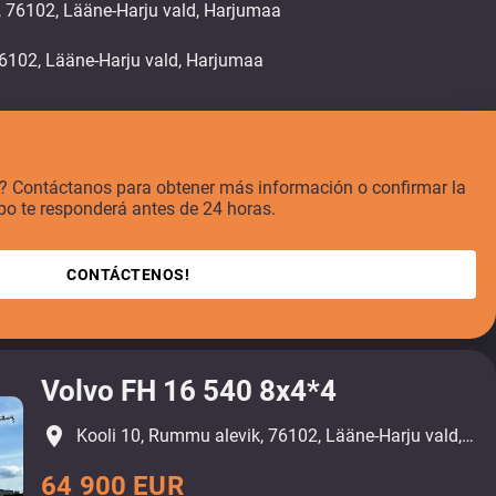
, 76102, Lääne-Harju vald, Harjumaa
o? Contáctanos para obtener más información o confirmar la
po te responderá antes de 24 horas.
CONTÁCTENOS!
Volvo FH 16 540 8x4*4
place
Kooli 10, Rummu alevik, 76102, Lääne-Harju vald, Harjumaa
64 900 EUR