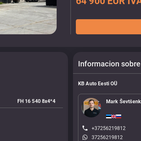
64 900 EUR IVA
Informacion sobre
KB Auto Eesti OÜ
FH 16 540 8x4*4
Mark Ševtšen
+37256219812
37256219812