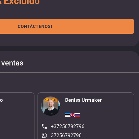
 Excluido
CONTÁCTENOS!
 ventas
ko
Deniss Urmaker
+37256792796
37256792796