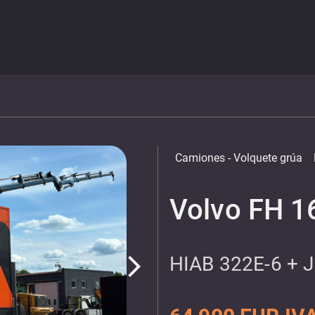
Camiones
- Volquete grúa
Volvo FH 1
HIAB 322E-6 + 
arrow_forward_ios