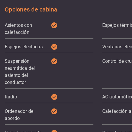
Opciones de cabina
check_circle
Asientos con
Espejos térmi
calefacción
check_circle
Espejos eléctricos
Ventanas eléc
check_circle
Suspensión
Control de cr
neumática del
asiento del
conductor
check_circle
Radio
AC automátic
check_circle
Ordenador de
Calefacción au
abordo