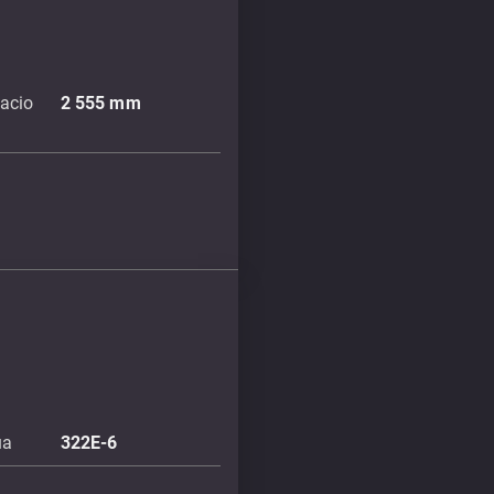
acio
2 555
mm
úa
322E-6