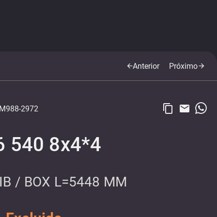
Anterior
Próximo
arrow_back
arrow_forward
content_copy
email
M988-2972
6 540 8x4*4
JIB / BOX L=5448 MM