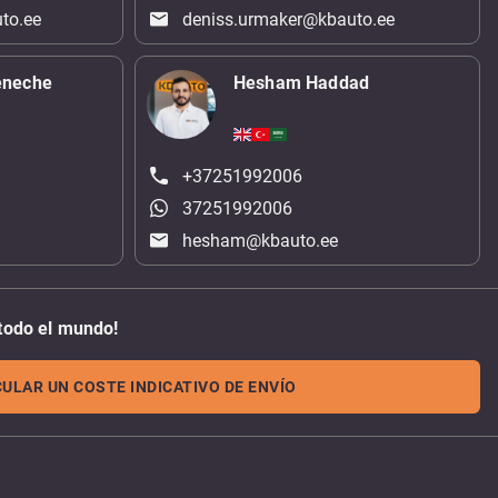
to.ee
deniss.urmaker@kbauto.ee
eneche
Hesham Haddad
+37251992006
37251992006
hesham@kbauto.ee
todo el mundo!
ULAR UN COSTE INDICATIVO DE ENVÍO