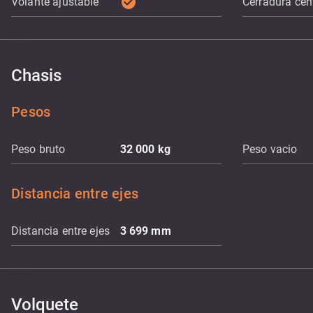
check_circle
Volante ajustable
Cerradura cen
Chasis
Pesos
Peso bruto
32 000
kg
Peso vacio
Distancia entre ejes
Distancia entre ejes
3 699
mm
Volquete