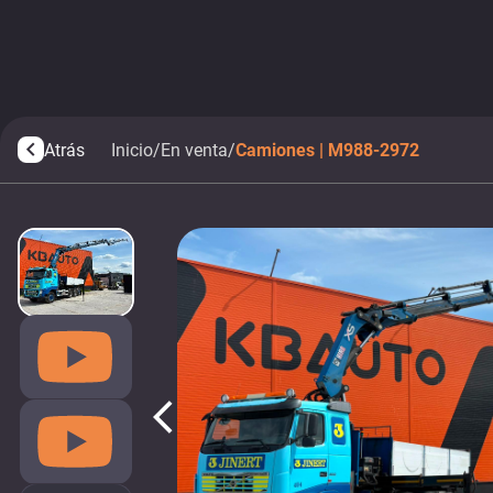
Atrás
Inicio
/
En venta
/
Camiones | M988-2972
arrow_back_ios
arrow_back_ios