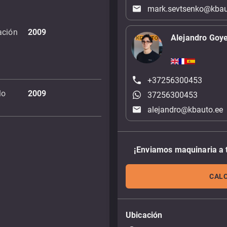
mark.sevtsenko@kbau
ación
2009
Alejandro Goy
+37256300453
lo
2009
37256300453
alejandro@kbauto.ee
¡Enviamos maquinaria a 
CALC
Ubicación