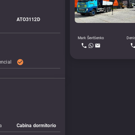
ATO3112D
Mark Ševtšenko
Deni
check_circle
encial
a
Cabina dormitorio