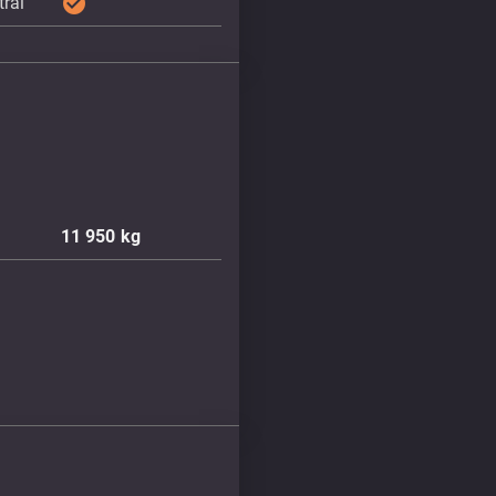
check_circle
tral
11 950
kg