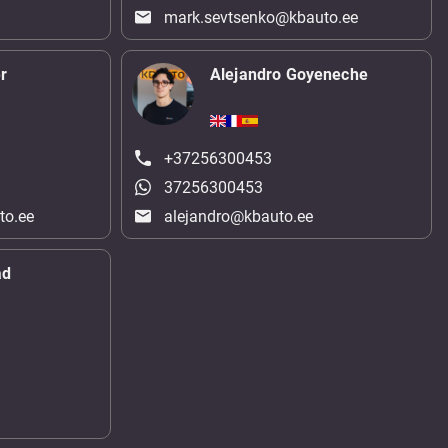
mark.sevtsenko@kbauto.ee
r
Alejandro Goyeneche
+37256300453
37256300453
to.ee
alejandro@kbauto.ee
ad