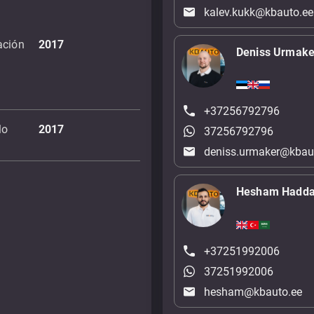
kalev.kukk@kbauto.ee
ación
2017
Deniss Urmake
+37256792796
lo
2017
37256792796
deniss.urmaker@kbau
Hesham Hadd
+37251992006
37251992006
hesham@kbauto.ee