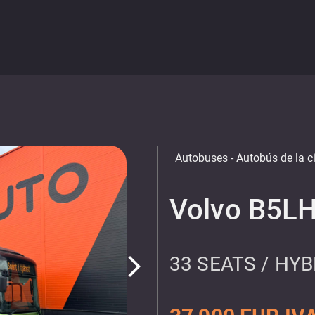
Autobuses
- Autobús de la 
Volvo B5L
33 SEATS / HYB
arrow_forward_ios