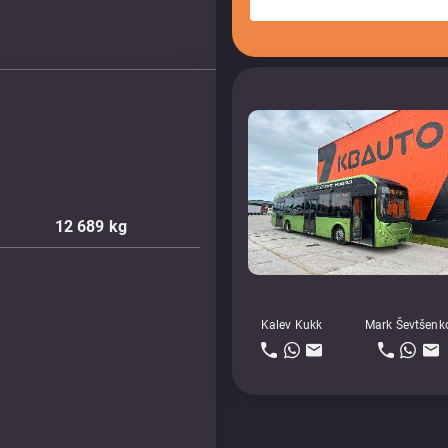
12 689
kg
Kalev Kukk
Mark Ševtšenk