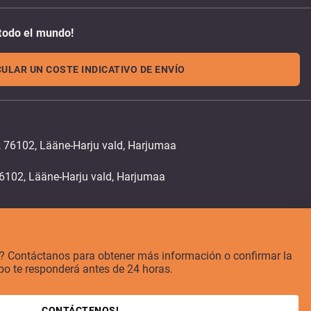
todo el mundo!
ULAR UN COSTE INDICATIVO DE ENVÍO
, 76102, Lääne-Harju vald, Harjumaa
o? Contáctanos para obtener más información o confirmar la
po te responderá antes de 24 horas.
CONTÁCTENOS!