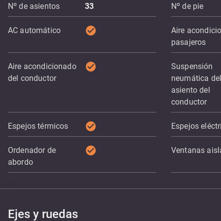
Nº de asientos
33
Nº de pie
check_circle
AC automático
Aire acondici
pasajeros
check_circle
Aire acondicionado
Suspensión
del conductor
neumática de
asiento del
conductor
check_circle
Espejos térmicos
Espejos eléctr
check_circle
Ordenador de
Ventanas ais
abordo
Ejes y ruedas