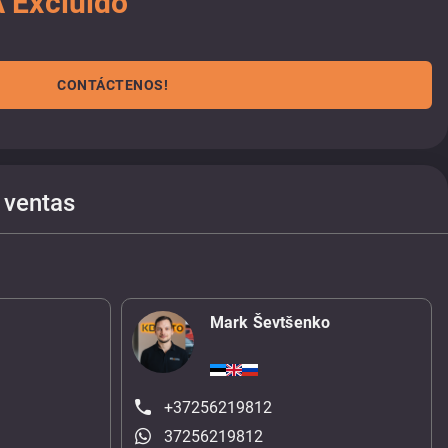
 Excluido
CONTÁCTENOS!
 ventas
Mark Ševtšenko
+37256219812
37256219812