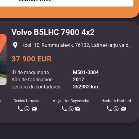
Volvo B5LHC 7900 4x2
place
Kooli 10, Rummu alevik, 76102, Lääne-Harju vald, Harjumaa
37 900 EUR
ID de maquinaria
M501-3084
Año de fabricación
2017
Lectura de contadores
352983 km
o
Deniss Urmaker
Alejandro Goyeneche
Hesham Haddad