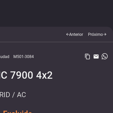
Anterior
Próximo
arrow_back
arrow_forward
content_copy
email
ciudad
M501-3084
HC 7900 4x2
RID / AC