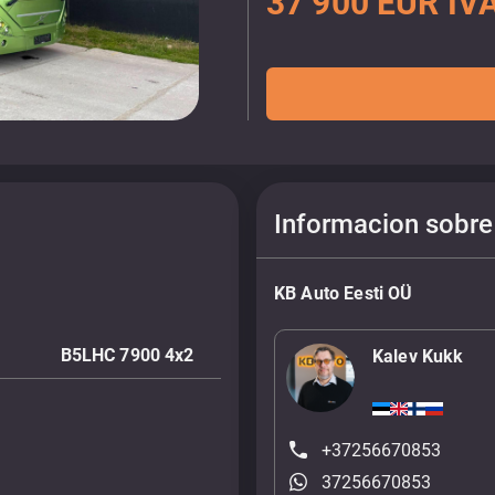
37 900 EUR IVA
Informacion sobre
KB Auto Eesti OÜ
B5LHC 7900 4x2
Kalev Kukk
+37256670853
37256670853