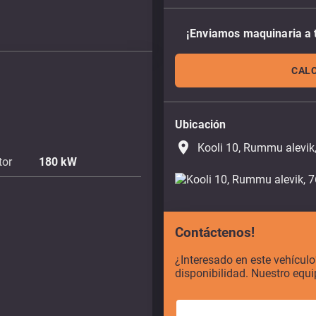
¡Enviamos maquinaria a 
CALC
Ubicación
place
Kooli 10, Rummu alevik
tor
180
kW
Contáctenos!
¿Interesado en este vehícul
disponibilidad. Nuestro equi