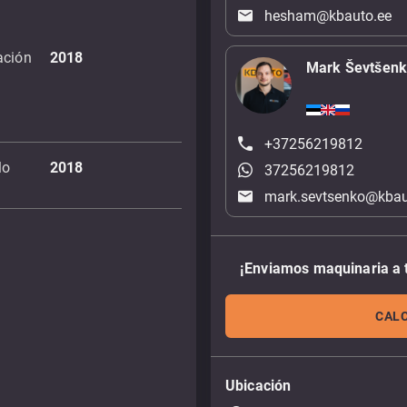
hesham@kbauto.ee
ación
2018
Mark Ševtšen
+37256219812
lo
2018
37256219812
mark.sevtsenko@kbau
¡Enviamos maquinaria a 
CALC
Ubicación