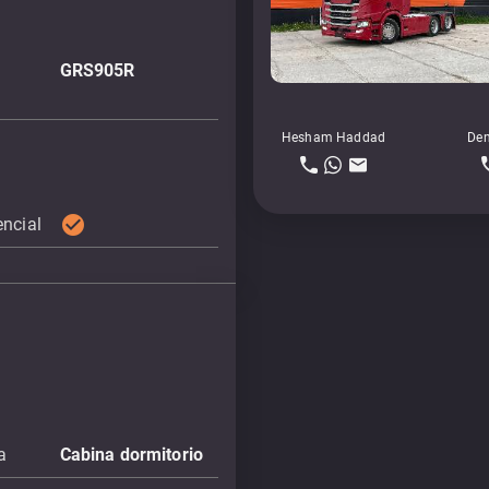
GRS905R
Hesham Haddad
Den
check_circle
encial
a
Cabina dormitorio