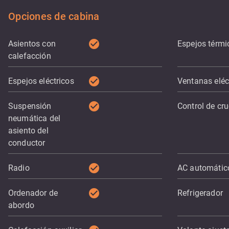
Opciones de cabina
check_circle
Asientos con
Espejos térmi
calefacción
check_circle
Espejos eléctricos
Ventanas eléc
check_circle
Suspensión
Control de cr
neumática del
asiento del
conductor
check_circle
Radio
AC automátic
check_circle
Ordenador de
Refrigerador
abordo