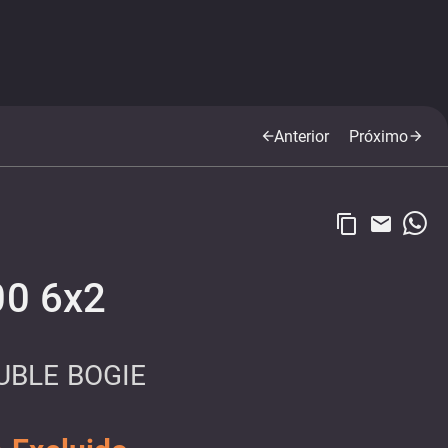
Anterior
Próximo
arrow_back
arrow_forward
content_copy
email
00 6x2
UBLE BOGIE