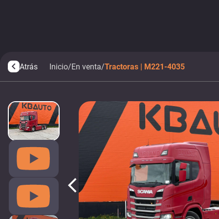
Atrás
Inicio
/
En venta
/
Tractoras | M221-4035
arrow_back_ios
arrow_back_ios