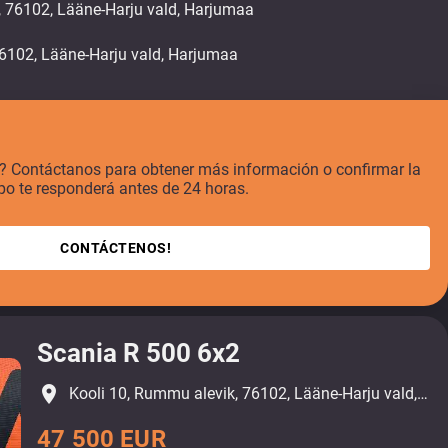
, 76102, Lääne-Harju vald, Harjumaa
o? Contáctanos para obtener más información o confirmar la
po te responderá antes de 24 horas.
CONTÁCTENOS!
Scania R 500 6x2
place
Kooli 10, Rummu alevik, 76102, Lääne-Harju vald, Harjumaa
47 500 EUR