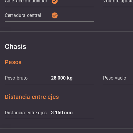
check_circle
Calefacción auxiliar
Volante ajust
check_circle
Cerradura central
Chasis
Pesos
Peso bruto
28 000
kg
Peso vacio
Distancia entre ejes
Distancia entre ejes
3 150
mm