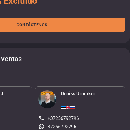
 Excluido
CONTÁCTENOS!
 ventas
ad
Deniss Urmaker
+37256792796
37256792796