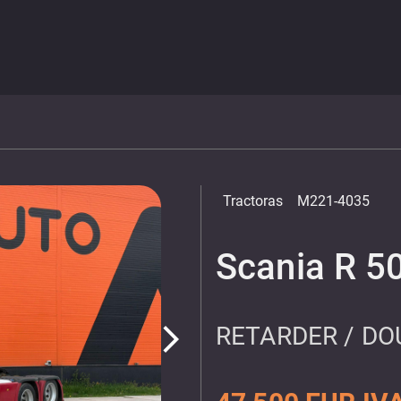
Tractoras
M221-4035
Scania R 5
RETARDER / DO
arrow_forward_ios