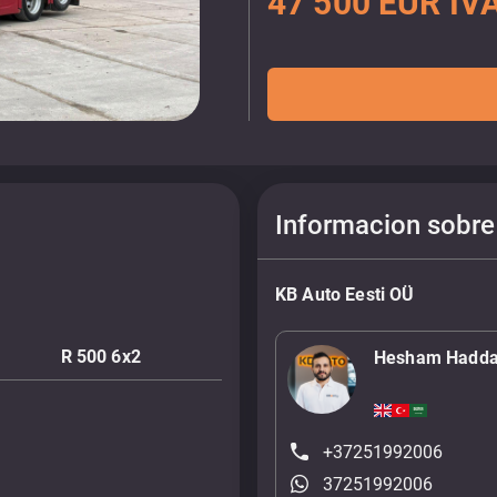
47 500 EUR IVA
Informacion sobre
KB Auto Eesti OÜ
R 500 6x2
Hesham Hadd
+37251992006
37251992006