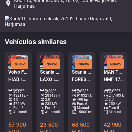
Kooli 10, Rummu alevik, 76102, Lääne-Harju vald,
place
Harjumaa
Vehículos similares
Nuevo
Nuevo
Nuevo
Nuevo
Volvo FM 500 8x4*4
Scania P 320 6x2*4
Scania R 490 8x4 + Släpet Smemax 2 axle
MAN TGM 18.340 4x4
HIAB 144E-5 / BOX L=5992 mm
LAXO LD186VA-2 / PLATFORM L=5731 mm
FOREST MACHINE TRANSPORT TRUCK
HMF 1720-K5 / PLATFORM L=5009 mm
Camiones - Volquete grúa • M571-8434
Camiones - Cargador basculante • M491-6669
Camiones - Camión maderero • M572-7733
Camiones - Plataforma de grúa • M881-3929
2016
2016
2015
2011
432112 km
283489 km
918321 km
247483 km
4.0
3.0
490 hp
2.0
375 kW
235 kW
Euro 6
250 kW
Euro 6
Euro 6
Manual
Euro 5
Automático
Automático
15600 mm
Manual
57 900
23 500
68 500
42 900
EUR
EUR
EUR
EUR