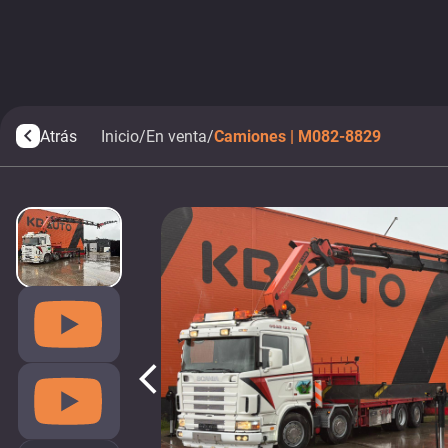
Atrás
Inicio
/
En venta
/
Camiones | M082-8829
arrow_back_ios
arrow_back_ios