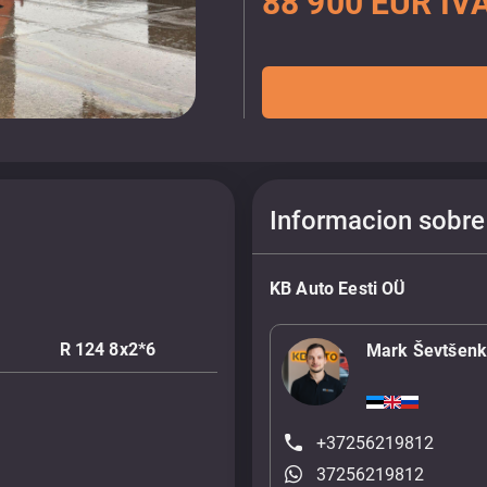
88 900 EUR IVA
Informacion sobre
KB Auto Eesti OÜ
R 124 8x2*6
Mark Ševtšen
+37256219812
37256219812