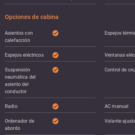
Opciones de cabina
check_circle
Asientos con
Espejos térmi
calefacción
check_circle
Espejos eléctricos
Ventanas eléc
check_circle
Suspensión
Control de cr
neumática del
asiento del
conductor
check_circle
Radio
AC manual
check_circle
Ordenador de
Volante ajust
abordo