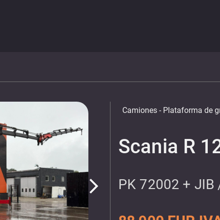
Camiones
- Plataforma de g
Scania R 1
PK 72002 + JI
arrow_forward_ios