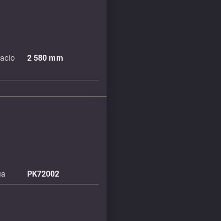
acio
2 580
mm
úa
PK72002