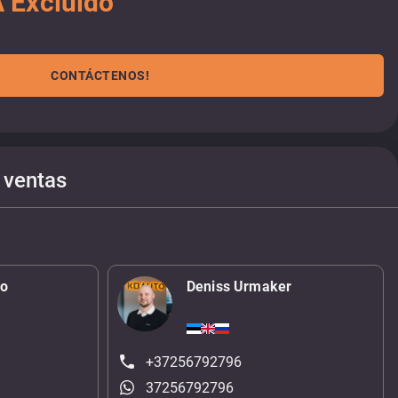
 Excluido
CONTÁCTENOS!
 ventas
ko
Deniss Urmaker
+37256792796
37256792796