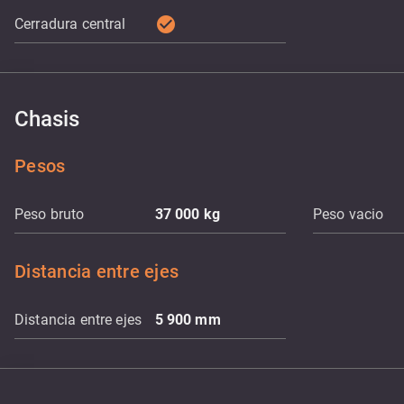
check_circle
Cerradura central
Chasis
Pesos
Peso bruto
37 000
kg
Peso vacio
Distancia entre ejes
Distancia entre ejes
5 900
mm