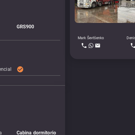
GRS900
Mark Ševtšenko
Deni
check_circle
encial
a
Cabina dormitorio