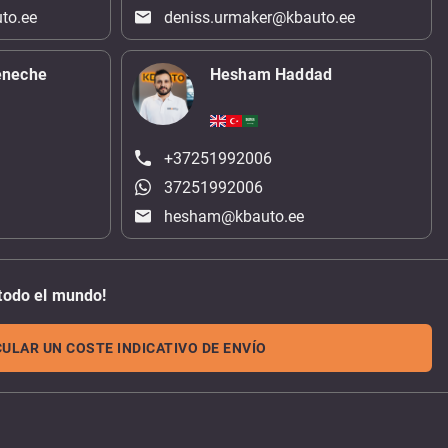
to.ee
deniss.urmaker@kbauto.ee
eneche
Hesham Haddad
+37251992006
37251992006
hesham@kbauto.ee
todo el mundo!
ULAR UN COSTE INDICATIVO DE ENVÍO