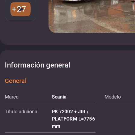
+27
Información general
General
Marca
Scania
Modelo
Título adicional
PK 72002 + JIB /
PLATFORM L=7756
mm