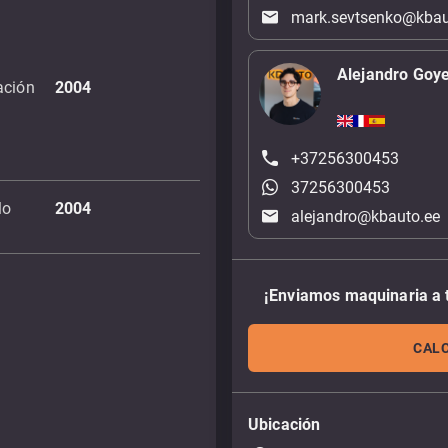
mark.sevtsenko@kbau
Alejandro Goy
ación
2004
+37256300453
37256300453
lo
2004
alejandro@kbauto.ee
¡Enviamos maquinaria a 
CALC
Ubicación