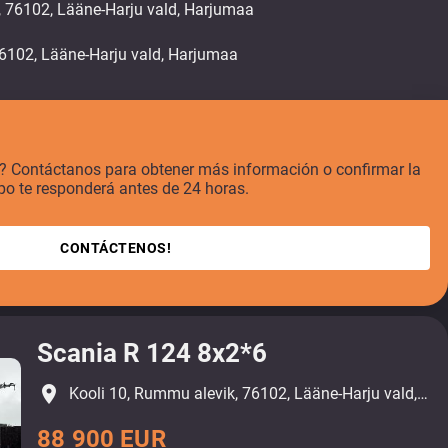
, 76102, Lääne-Harju vald, Harjumaa
o? Contáctanos para obtener más información o confirmar la
po te responderá antes de 24 horas.
CONTÁCTENOS!
Scania R 124 8x2*6
place
Kooli 10, Rummu alevik, 76102, Lääne-Harju vald, Harjumaa
88 900 EUR