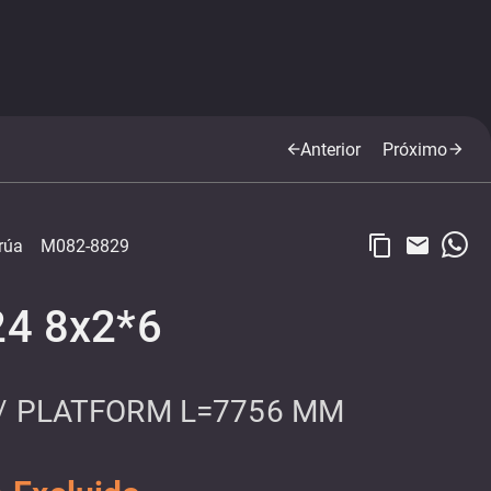
Anterior
Próximo
arrow_back
arrow_forward
content_copy
email
rúa
M082-8829
24 8x2*6
B / PLATFORM L=7756 MM