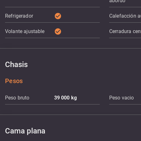
abordo
check_circle
Refrigerador
Calefacción au
check_circle
Volante ajustable
Cerradura cen
Chasis
Pesos
Peso bruto
39 000
kg
Peso vacio
Cama plana