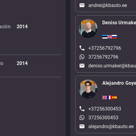
andrei@kbauto.ee
Deniss Urmake
ación
2014
+37256792796
37256792796
lo
2014
deniss.urmaker@kbau
Alejandro Goy
+37256300453
37256300453
alejandro@kbauto.ee