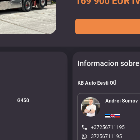
169 900 EUR IV
Informacion sobre
KB Auto Eesti OÜ
G450
Andrei Somov
+37256711195
37256711195