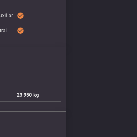
check_circle
xiliar
check_circle
tral
23 950
kg