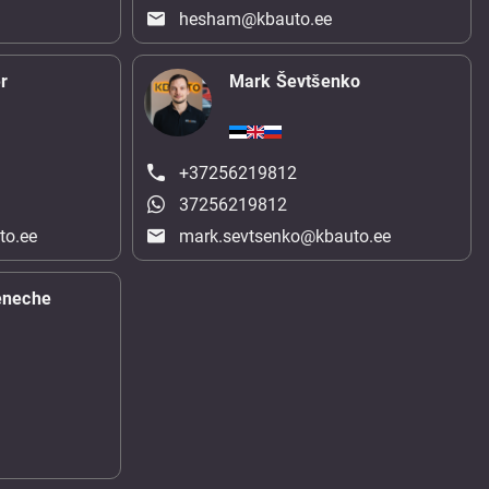
hesham@kbauto.ee
r
Mark Ševtšenko
+37256219812
37256219812
to.ee
mark.sevtsenko@kbauto.ee
eneche