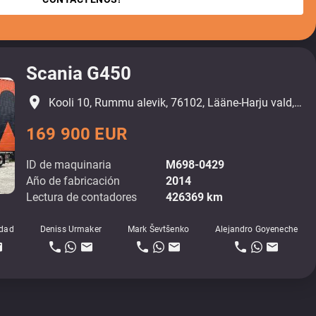
Scania G450
place
Kooli 10, Rummu alevik, 76102, Lääne-Harju vald, Harjumaa
169 900 EUR
ID de maquinaria
M698-0429
Año de fabricación
2014
Lectura de contadores
426369 km
dad
Deniss Urmaker
Mark Ševtšenko
Alejandro Goyeneche