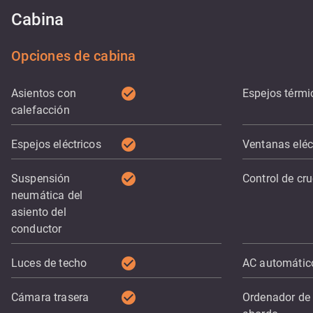
Cabina
Opciones de cabina
check_circle
Asientos con
Espejos térmi
calefacción
check_circle
Espejos eléctricos
Ventanas eléc
check_circle
Suspensión
Control de cr
neumática del
asiento del
conductor
check_circle
Luces de techo
AC automátic
check_circle
Cámara trasera
Ordenador de