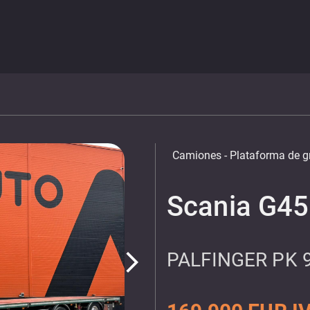
Camiones
- Plataforma de g
Scania G4
PALFINGER PK 
arrow_forward_ios