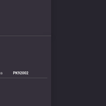
úa
PK92002