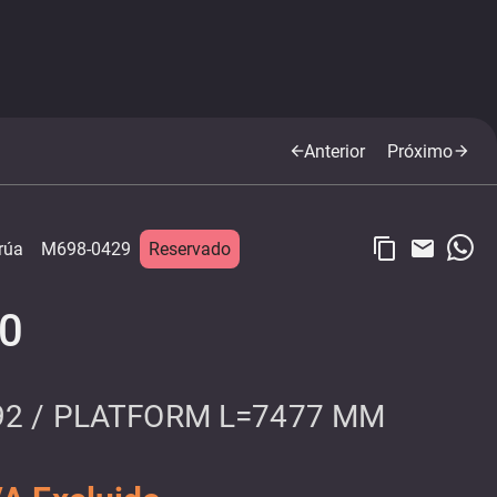
Anterior
Próximo
arrow_back
arrow_forward
content_copy
email
rúa
M698-0429
Reservado
50
92 / PLATFORM L=7477 MM