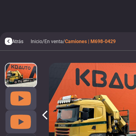
Atrás
Inicio
/
En venta
/
Camiones | M698-0429
arrow_back_ios
arrow_back_ios