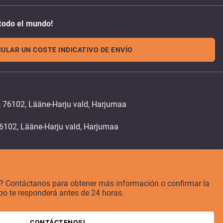
todo el mundo!
ULAR UN COSTE INDICATIVO DE ENVÍO
, 76102, Lääne-Harju vald, Harjumaa
o? Contáctanos para obtener más información o confirmar la
po te responderá antes de 24 horas.
CONTÁCTENOS!