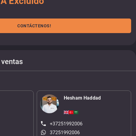
A Excluido
CONTÁCTENOS!
 ventas
Hesham Haddad
+37251992006
37251992006