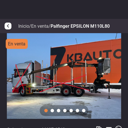
Inicio
/
En venta
/
Palfinger EPSILON M110L80
arrow_back_ios
En venta