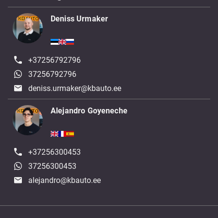
Deniss Urmaker
+37256792796
37256792796
deniss.urmaker@kbauto.ee
Alejandro Goyeneche
+37256300453
37256300453
alejandro@kbauto.ee