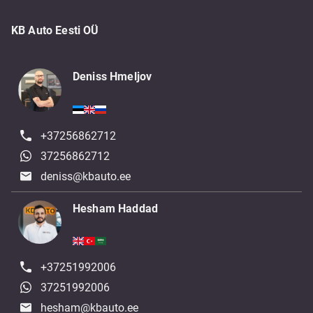
KB Auto Eesti OÜ
Deniss Hmeljov
+37256862712
37256862712
deniss@kbauto.ee
Hesham Haddad
+37251992006
37251992006
hesham@kbauto.ee