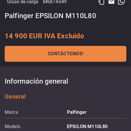
content_copy
email
Grúas de carga
M687-6549
Palfinger EPSILON M110L80
14 900 EUR IVA Excluido
CONTÁCTENOS!
Información general
General
Marca
Palfinger
Modelo
EPSILON M110L80