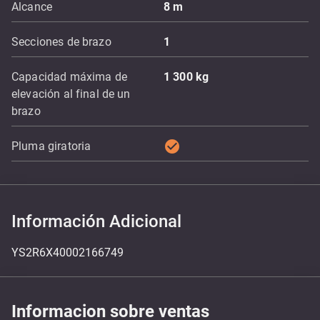
Alcance
8
m
Secciones de brazo
1
Capacidad máxima de
1 300
kg
elevación al final de un
brazo
check_circle
Pluma giratoria
Información Adicional
YS2R6X40002166749
Informacion sobre ventas