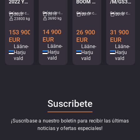
2022 YEAR
BOOM 12,5 m / 1220 kg
/M/GS35S
Grúas de carga • M749-3780
Grúas de carga • M388-9458
Grúas de carga • M471-6684
Grúas de carga • M239-5031
2016
2022
2017
2016
3690 kg
23800 kg
14 900
153 900
26 900
31 900
EUR
EUR
EUR
EUR
Lääne-
Lääne-
Lääne-
Lääne-
Harju
Harju
Harju
Harju
vald
vald
vald
vald
Suscribete
¡Suscríbase a nuestro boletín para recibir las últimas
noticias y ofertas especiales!