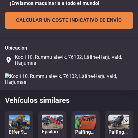
¡Enviamos maquinaria a todo el mundo!
CALCULAR UN COSTE INDICATIVO DE ENVÍO
Ubicación
Kooli 10, Rummu alevik, 76102, Lääne-Harju vald,
place
Harjumaa
Vehículos similares
Epsilon M12L97
Effer 955 8/S + JIB 9CN61VQR1111R8
Palfinger PK 19001
Palfinger PK50002