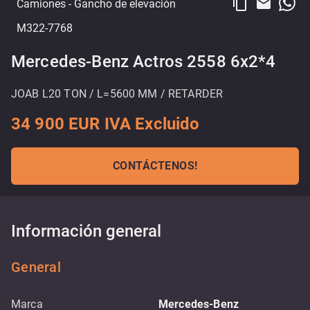
content_copy
email
Camiones
- Gancho de elevación
M322-7768
Mercedes-Benz Actros 2558 6x2*4
JOAB L20 TON / L=5600 MM / RETARDER
34 900 EUR IVA Excluido
CONTÁCTENOS!
Información general
General
Marca
Mercedes-Benz