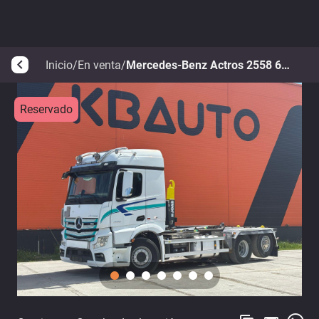
Inicio
/
En venta
/
Mercedes-Benz Actros 2558 6x2*4
arrow_back_ios
Reservado