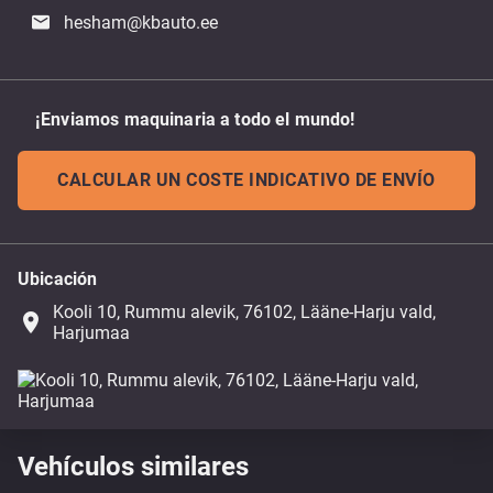
hesham@kbauto.ee
¡Enviamos maquinaria a todo el mundo!
CALCULAR UN COSTE INDICATIVO DE ENVÍO
Ubicación
Kooli 10, Rummu alevik, 76102, Lääne-Harju vald,
place
Harjumaa
Vehículos similares