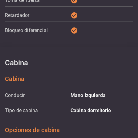
check_circle
Toma de fuerza
check_circle
Retardador
check_circle
Bloqueo diferencial
Cabina
Cabina
Conducir
Mano izquierda
Tipo de cabina
Cabina dormitorio
Opciones de cabina