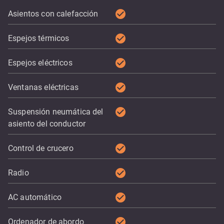
check_circle
Asientos con calefacción
check_circle
Espejos térmicos
check_circle
Espejos eléctricos
check_circle
Ventanas eléctricas
check_circle
Suspensión neumática del
asiento del conductor
check_circle
Control de crucero
check_circle
Radio
check_circle
AC automático
check_circle
Ordenador de abordo