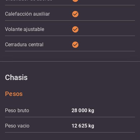
check_circle
Calefacción auxiliar
check_circle
Volante ajustable
check_circle
Cerradura central
Chasis
Pesos
Peso bruto
28 000
kg
Peso vacio
12 625
kg