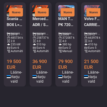
Nuevo
Nuevo
Nuevo
Nuevo
Scania P 320 4x2
Mercedes-Benz Actros 2551 6x2
MAN TGA 35.380 8x4
Volvo FM410 6x2*4
BOX L=7578 mm
ADR / STREAMSPACE
PK 72002 / EXPORT OUTSIDE EU ONLY!
CARRIER SUPRA 950 MT / 2 ZONE FRIDGE
Camiones - Caja • M754-0553
Camiones - Sistema de contenedores • M999-5146
Camiones - Plataforma de grúa • M582-2228
Camiones - Nevera • M420-1252
2016
2018
2006
2012
485734 km
258737 km
372087 km
663978 km
2.0
3.0
4.0
3.0
235 kW
510 hp
380 hp
410 hp
Euro 6
Euro 6
Euro 3
Euro 5
Automático
Automático
Manual
Automático
19 500
36 900
79 900
21 500
EUR
EUR
EUR
EUR
Lääne-
Lääne-
Lääne-
Lääne-
Harju
Harju
Harju
Harju
vald
vald
vald
vald