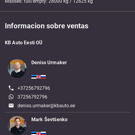
Masses: full/empty: 28000 kg / 12625 kg
Informacion sobre ventas
KB Auto Eesti OÜ
Deniss Urmaker
+37256792796
37256792796
deniss.urmaker@kbauto.ee
Mark Ševtšenko