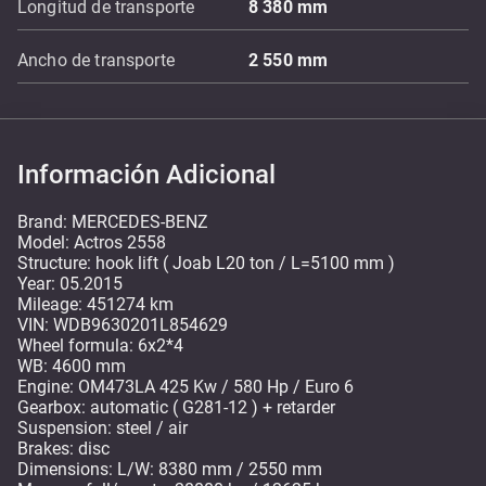
Longitud de transporte
8 380
mm
Ancho de transporte
2 550
mm
Información Adicional
Brand: MERCEDES-BENZ
Model: Actros 2558
Structure: hook lift ( Joab L20 ton / L=5100 mm )
Year: 05.2015
Mileage: 451274 km
VIN: WDB9630201L854629
Wheel formula: 6x2*4
WB: 4600 mm
Engine: OM473LA 425 Kw / 580 Hp / Euro 6
Gearbox: automatic ( G281-12 ) + retarder
Suspension: steel / air
Brakes: disc
Dimensions: L/W: 8380 mm / 2550 mm