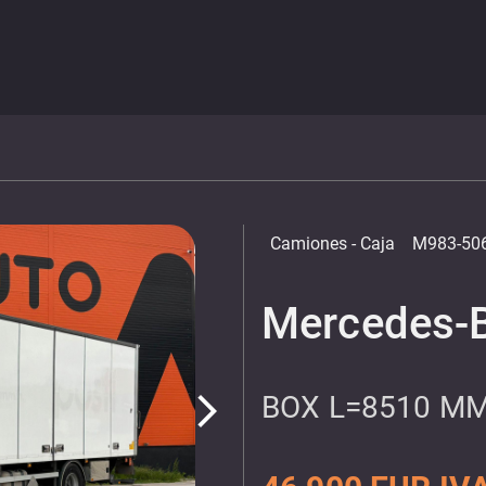
Camiones
- Caja
M983-50
Mercedes-B
BOX L=8510 M
arrow_forward_ios