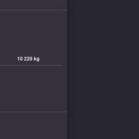
10 220
kg