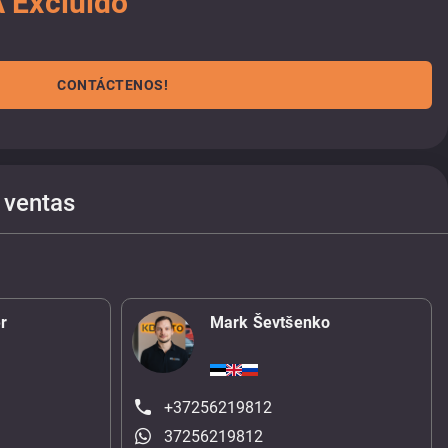
 Excluido
CONTÁCTENOS!
 ventas
r
Mark Ševtšenko
+37256219812
37256219812