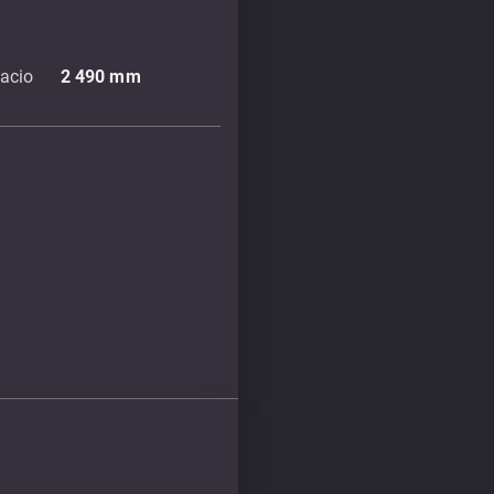
acio
2 490
mm