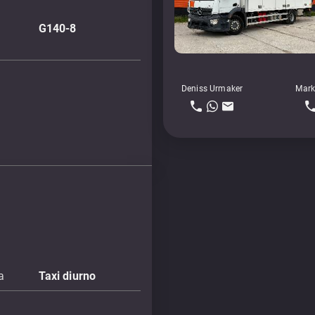
G140-8
Deniss Urmaker
Mark
a
Taxi diurno