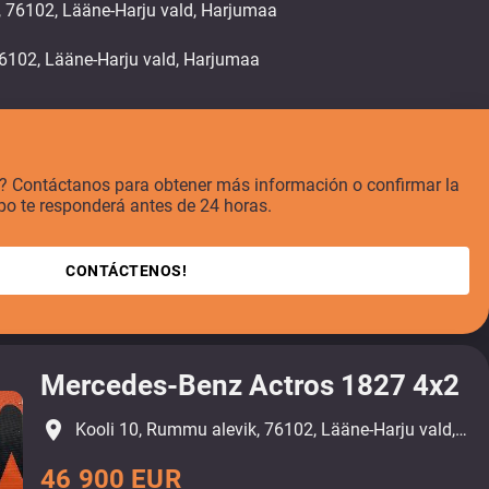
, 76102, Lääne-Harju vald, Harjumaa
o? Contáctanos para obtener más información o confirmar la
po te responderá antes de 24 horas.
CONTÁCTENOS!
Mercedes-Benz Actros 1827 4x2
place
Kooli 10, Rummu alevik, 76102, Lääne-Harju vald, Harjumaa
46 900 EUR