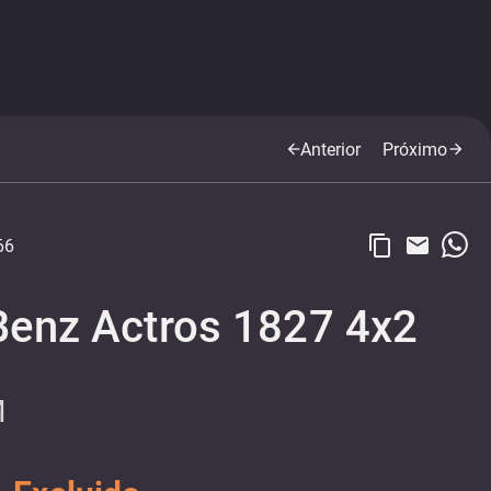
Anterior
Próximo
arrow_back
arrow_forward
content_copy
email
66
enz Actros 1827 4x2
M