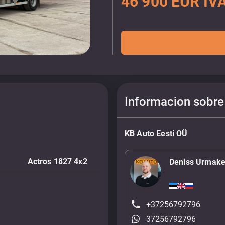
46 900 EUR IVA
Informacion sobre
KB Auto Eesti OÜ
Actros 1827 4x2
Deniss Urmake
+37256792796
37256792796