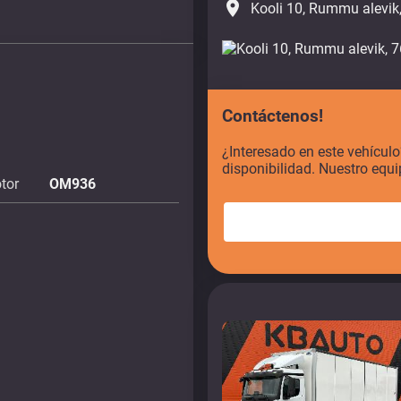
place
Kooli 10, Rummu alevik
Contáctenos!
¿Interesado en este vehícul
disponibilidad. Nuestro equi
tor
OM936