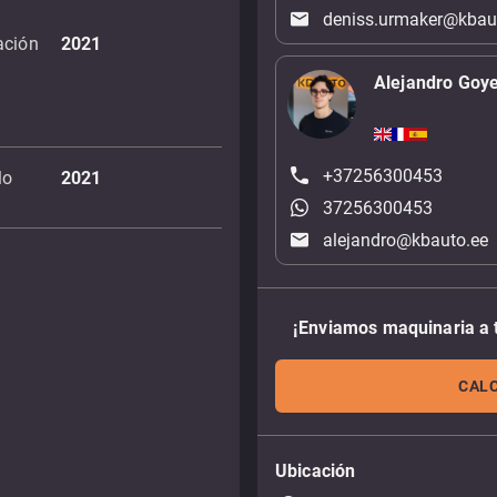
deniss.urmaker@kbau
ación
2021
Alejandro Goy
+37256300453
lo
2021
37256300453
alejandro@kbauto.ee
¡Enviamos maquinaria a 
CALC
Ubicación