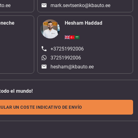
to.ee
mark.sevtsenko@kbauto.ee
eneche
Hesham Haddad
+37251992006
37251992006
hesham@kbauto.ee
todo el mundo!
ULAR UN COSTE INDICATIVO DE ENVÍO