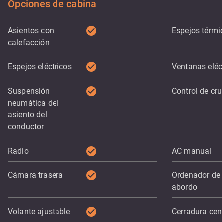
Opciones de cabina
check_circle
Asientos con
Espejos térmi
calefacción
check_circle
Espejos eléctricos
Ventanas eléc
check_circle
Suspensión
Control de cr
neumática del
asiento del
conductor
check_circle
Radio
AC manual
check_circle
Cámara trasera
Ordenador de
abordo
check_circle
Volante ajustable
Cerradura cen