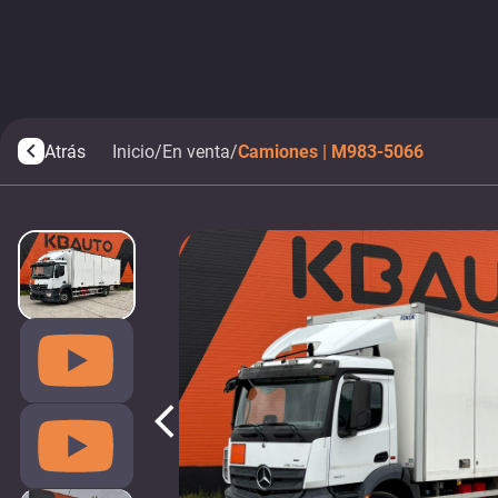
Atrás
Inicio
/
En venta
/
Camiones | M983-5066
arrow_back_ios
arrow_back_ios