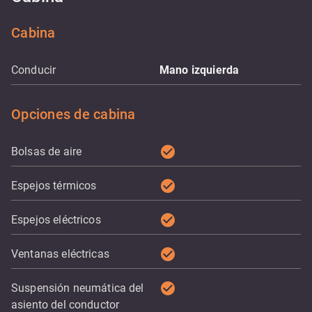
Cabina
Conducir
Mano izquierda
Opciones de cabina
check_circle
Bolsas de aire
check_circle
Espejos térmicos
check_circle
Espejos eléctricos
check_circle
Ventanas eléctricas
check_circle
Suspensión neumática del
asiento del conductor