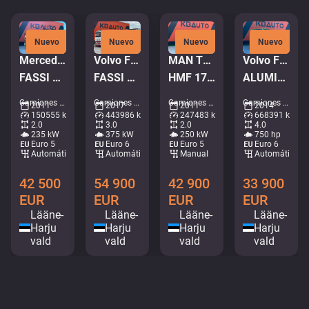
Nuevo
Nuevo
Nuevo
Nuevo
Mercedes-Benz Actros 1832 4x2
Volvo FH 500 6x2
MAN TGM 18.340 4x4
Volvo FH16 750 8x4*4
FASSI F135A22 / BOX L=3707 mm
FASSI F195A.2.25 / PLATFORM L=6510 mm
HMF 1720-K5 / PLATFORM L=5009 mm
ALUMINIUM TIPPER BODY / EURO5
Camiones - Volquete grúa • M253-8328
Camiones - Plataforma de grúa • M705-0206
Camiones - Plataforma de grúa • M881-3929
Camiones - Volquete • M966-2659
2011
2017
2011
2014
150555 km
443986 km
247483 km
668391 km
2.0
3.0
2.0
4.0
235 kW
375 kW
250 kW
750 hp
Euro 5
Euro 6
Euro 5
Euro 6
Automático
Automático
Manual
Automático
42 500
54 900
42 900
33 900
EUR
EUR
EUR
EUR
Lääne-
Lääne-
Lääne-
Lääne-
Harju
Harju
Harju
Harju
vald
vald
vald
vald