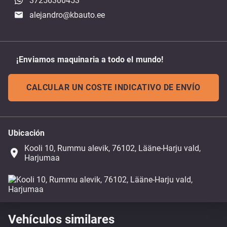
37256300453
alejandro@kbauto.ee
¡Enviamos maquinaria a todo el mundo!
CALCULAR UN COSTE INDICATIVO DE ENVÍO
Ubicación
Kooli 10, Rummu alevik, 76102, Lääne-Harju vald,
place
Harjumaa
Vehículos similares