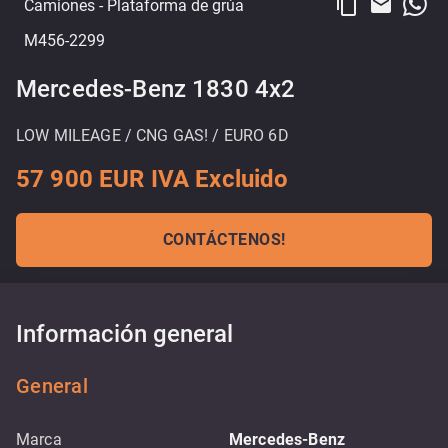
content_copy
email
Camiones
- Plataforma de grúa
M456-2299
Mercedes-Benz 1830 4x2
LOW MILEAGE / CNG GAS! / EURO 6D
57 900 EUR IVA Excluido
CONTÁCTENOS!
Información general
General
Marca
Mercedes-Benz