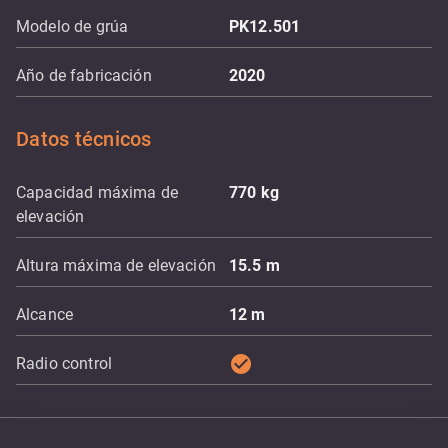
Modelo de grúa
PK12.501
Año de fabricación
2020
Datos técnicos
Capacidad máxima de
770
kg
elevación
Altura máxima de elevación
15.5
m
Alcance
12
m
check_circle
Radio control