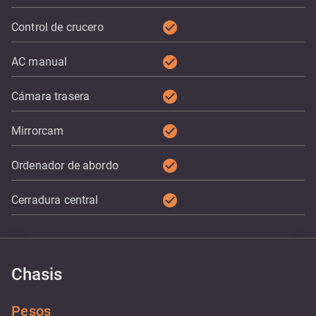
check_circle
Control de crucero
check_circle
AC manual
check_circle
Cámara trasera
check_circle
Mirrorcam
check_circle
Ordenador de abordo
check_circle
Cerradura central
Chasis
Pesos