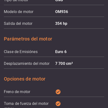
Modelo de motor
OM936
Salida del motor
354
hp
Parámetros del motor
Clase de Emisiónes
Euro 6
Desplazamiento del motor
7 700
cm³
Opciones de motor
check_circle
Freno de motor
check_circle
Toma de fuerza del motor