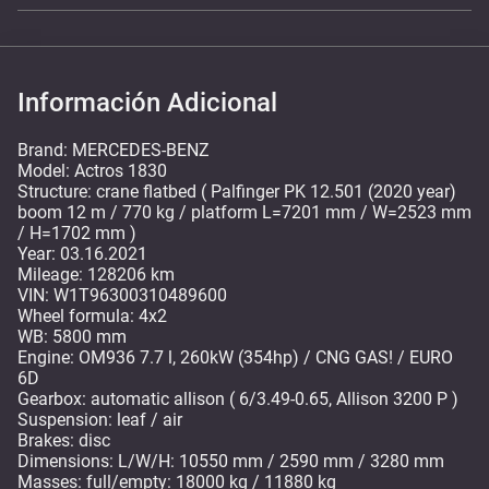
Información Adicional
Brand: MERCEDES-BENZ
Model: Actros 1830
Structure: crane flatbed ( Palfinger PK 12.501 (2020 year)
boom 12 m / 770 kg / platform L=7201 mm / W=2523 mm
/ H=1702 mm )
Year: 03.16.2021
Mileage: 128206 km
VIN: W1T96300310489600
Wheel formula: 4x2
WB: 5800 mm
Engine: OM936 7.7 l, 260kW (354hp) / CNG GAS! / EURO
6D
Gearbox: automatic allison ( 6/3.49-0.65, Allison 3200 P )
Suspension: leaf / air
Brakes: disc
Dimensions: L/W/H: 10550 mm / 2590 mm / 3280 mm
Masses: full/empty: 18000 kg / 11880 kg