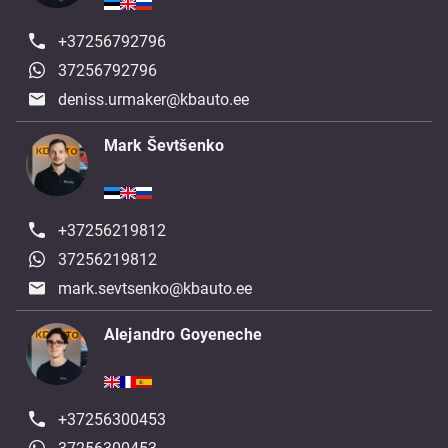
+37256792796
37256792796
deniss.urmaker@kbauto.ee
Mark Ševtšenko
+37256219812
37256219812
mark.sevtsenko@kbauto.ee
Alejandro Goyeneche
+37256300453