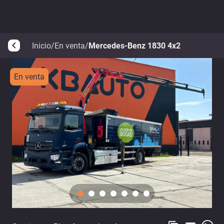
Inicio
/
En venta
/
Mercedes-Benz 1830 4x2
arrow_back_ios
En venta