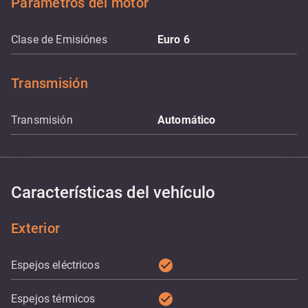
Parámetros del motor
Clase de Emisiónes
Euro 6
Transmisión
Transmisión
Automático
Características del vehículo
Exterior
check_circle
Espejos eléctricos
check_circle
Espejos térmicos