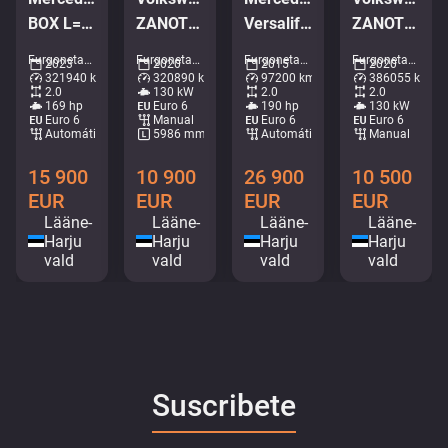
BOX L=4283 mm
ZANOTTI ZERO
Versalift ETM-38-145-F
ZANOTTI ZERO
Furgonetas - Caja • M529-3521
Furgonetas - Transporte refrigerado/congelador • M215-6888
Furgonetas - Plataforma aérea • M372-4994
Furgonetas - Transporte refrigerado/congelador • M873-1840
2023
2020
2015
2020
321940 km
320890 km
97200 km
386055 km
2.0
130 kW
2.0
2.0
169 hp
Euro 6
190 hp
130 kW
Euro 6
Manual
Euro 6
Euro 6
Automático
5986 mm
Automático
Manual
15 900
10 900
26 900
10 500
EUR
EUR
EUR
EUR
Lääne-
Lääne-
Lääne-
Lääne-
Harju
Harju
Harju
Harju
vald
vald
vald
vald
Suscribete