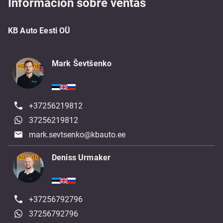
Informacion sobre ventas
KB Auto Eesti OÜ
Mark Ševtšenko
+37256219812
37256219812
mark.sevtsenko@kbauto.ee
Deniss Urmaker
+37256792796
37256792796