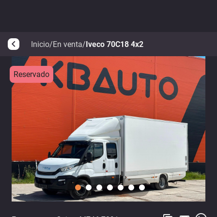
Inicio
/
En venta
/
Iveco 70C18 4x2
arrow_back_ios
Reservado