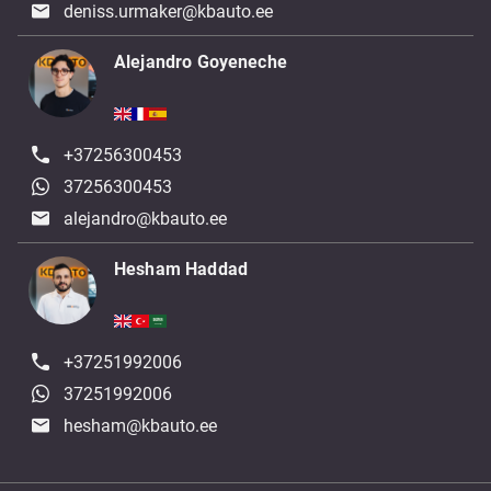
deniss.urmaker@kbauto.ee
Alejandro Goyeneche
+37256300453
37256300453
alejandro@kbauto.ee
Hesham Haddad
+37251992006
37251992006
hesham@kbauto.ee