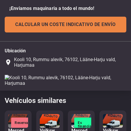
¡Enviamos maquinaria a todo el mundo!
CALCULAR UN COSTE INDICATIVO DE ENVÍO
Ubicación
Kooli 10, Rummu alevik, 76102, Lääne-Harju vald,
place
Harjumaa
Vehículos similares
Reservado
Es
financiable
Mercedes-Benz Sprinter 317 CDI
Volkswagen Crafter 4x2
Mercedes-Benz Sprinter 519 CDI 4x4
Volkswagen Crafter 4x2