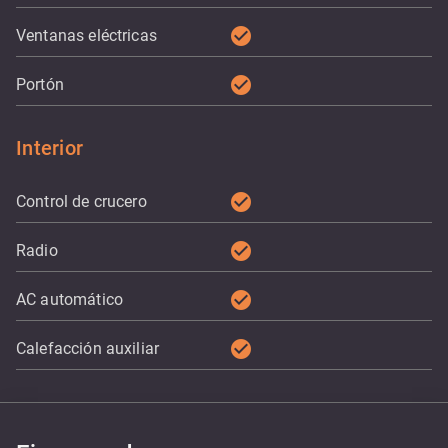
check_circle
Ventanas eléctricas
check_circle
Portón
Interior
check_circle
Control de crucero
check_circle
Radio
check_circle
AC automático
check_circle
Calefacción auxiliar