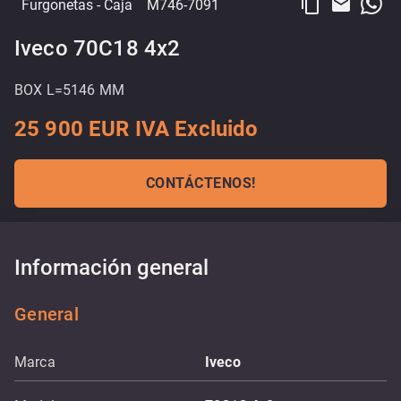
content_copy
email
Furgonetas
- Caja
M746-7091
Iveco 70C18 4x2
BOX L=5146 MM
25 900 EUR IVA Excluido
CONTÁCTENOS!
Información general
General
Marca
Iveco