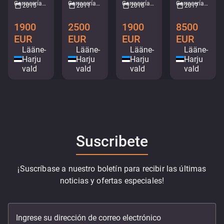
Carrocerías de camiones - Caja • M819-0953
Carrocerías de camiones - Volquete • M034-3846
Carrocerías de camiones - Caja • M977-1998
Carrocerías de camiones - Volquete • M277-7853
2015
2011
2016
2017
1900
2500
1900
8500
EUR
EUR
EUR
EUR
Lääne-
Lääne-
Lääne-
Lääne-
Harju
Harju
Harju
Harju
vald
vald
vald
vald
Suscribete
¡Suscríbase a nuestro boletín para recibir las últimas
noticias y ofertas especiales!
Ingrese su dirección de correo electrónico