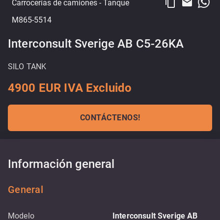
content_copy
email
Carrocerías de camiones
- Tanque
M865-5514
Interconsult Sverige AB C5-26KA
SILO TANK
4900 EUR IVA Excluido
CONTÁCTENOS!
Información general
General
Modelo
Interconsult Sverige AB