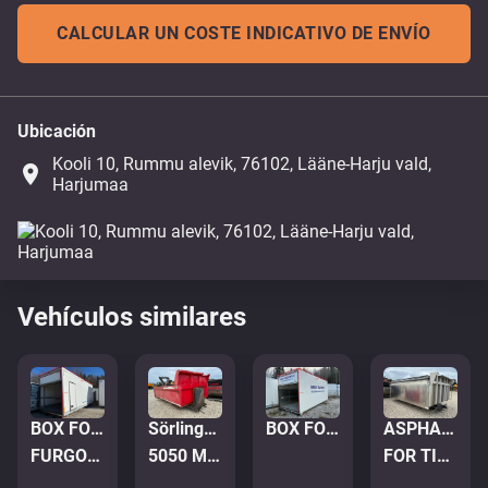
CALCULAR UN COSTE INDICATIVO DE ENVÍO
Ubicación
Kooli 10, Rummu alevik, 76102, Lääne-Harju vald,
place
Harjumaa
Vehículos similares
BOX FOR TRUCK
Sörling-Ilsbo TIPPER TRUCK BODY
BOX FOR TRUCK
ASPHALT THERMO CONTAINER
FURGOON 8000x2600x3200 MM
5050 MM
FOR TIPPER TRUCK