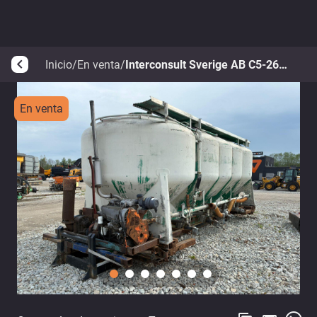
Inicio
/
En venta
/
Interconsult Sverige AB C5-26KA
arrow_back_ios
En venta