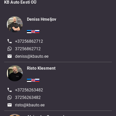
KB Auto Eesti OÜ
Deniss Hmeljov
+37256862712
37256862712
deniss@kbauto.ee
Risto Klesment
+37256263482
37256263482
risto@kbauto.ee