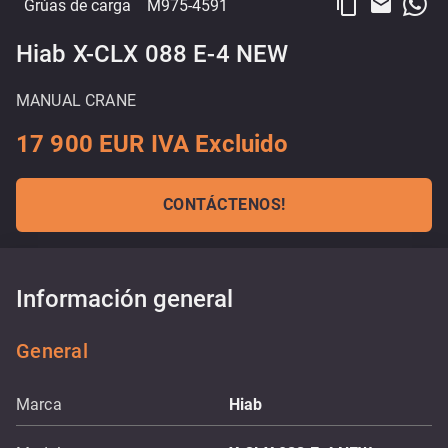
content_copy
email
Grúas de carga
M975-4591
Hiab X-CLX 088 E-4 NEW
MANUAL CRANE
17 900 EUR IVA Excluido
CONTÁCTENOS!
Información general
General
Marca
Hiab