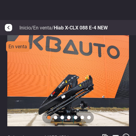
Inicio
/
En venta
/
Hiab X-CLX 088 E-4 NEW
arrow_back_ios
En venta