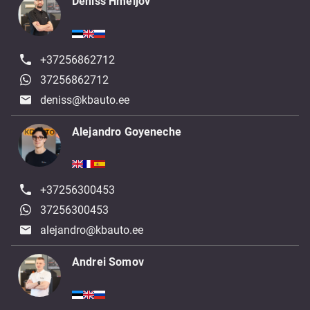
Deniss Hmeljov
+37256862712
37256862712
deniss@kbauto.ee
Alejandro Goyeneche
+37256300453
37256300453
alejandro@kbauto.ee
Andrei Somov