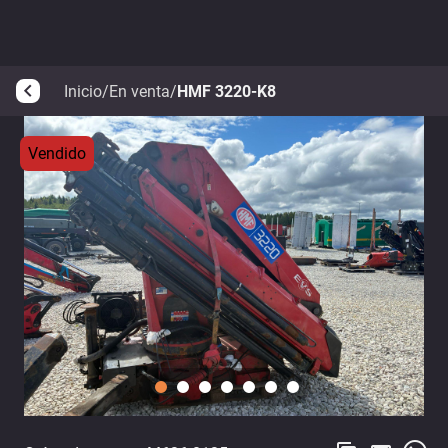
Inicio
/
En venta
/
HMF 3220-K8
arrow_back_ios
Vendido