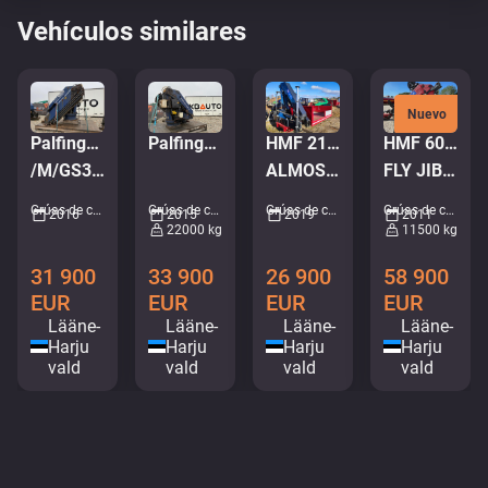
Vehículos similares
Nuevo
HMF 2120K-RC WITH PLATFORM
Palfinger PK50002
Palfinger PK65002/M/GS65S
HMF 6020 K6
ALMOST NEW
/M/GS35S
FLY JIB FJ1200
Grúas de carga • M687-6601
Grúas de carga • M239-5031
Grúas de carga • M922-7692
Grúas de carga • M482-1775
2019
2016
2015
2011
22000 kg
11500 kg
26 900
31 900
33 900
58 900
EUR
EUR
EUR
EUR
Lääne-
Lääne-
Lääne-
Lääne-
Harju
Harju
Harju
Harju
vald
vald
vald
vald