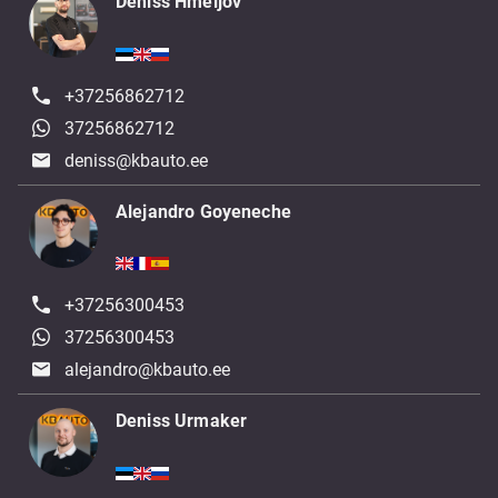
Deniss Hmeljov
+37256862712
37256862712
deniss@kbauto.ee
Alejandro Goyeneche
+37256300453
37256300453
alejandro@kbauto.ee
Deniss Urmaker