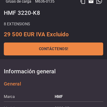
content_copy
email
Grúas de carga
M636-0135
HMF 3220-K8
8 EXTENSIONS
29 500 EUR IVA Excluido
CONTÁCTENOS!
Información general
General
Marca
HMF