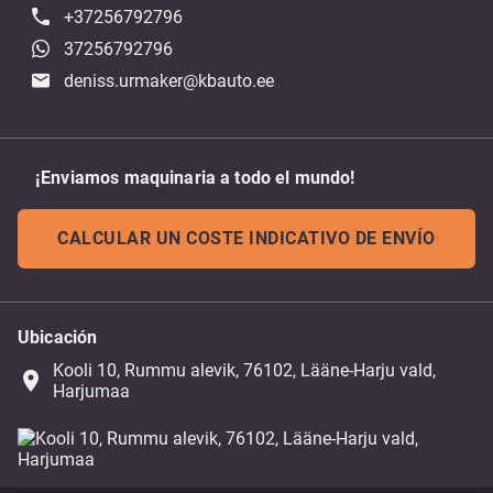
+37256792796
37256792796
deniss.urmaker@kbauto.ee
¡Enviamos maquinaria a todo el mundo!
CALCULAR UN COSTE INDICATIVO DE ENVÍO
Ubicación
Kooli 10, Rummu alevik, 76102, Lääne-Harju vald,
place
Harjumaa