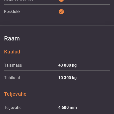
check_circle
Kesklukk
Raam
Kaalud
Täismass
43 000
kg
Tühikaal
10 300
kg
Teljevahe
Teljevahe
4 600
mm