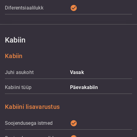
check_circle
Diferentsiaalilukk
Kabiin
Kabiin
Juhi asukoht
Vasak
Kabiini tüüp
Päevakabiin
Kabiini lisavarustus
check_circle
Soojendusega istmed