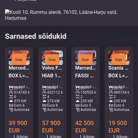
Sarnased sõidukid
Uus
Uus
Uus
Uus
Mercedes-Benz Arocs 3251 8x4
Volvo FM 500 8x4*4
Mercedes-Benz Actros 1832 4x2
Scania P 320 4x2
BOX L=6155 mm
HIAB 144E-5 / BOX L=5992 mm
FASSI F135A22 / BOX L=3707 mm
BOX L=7578 mm
Veoautod - Kallur • M635-6038
Veoautod - Kraanaga kallur • M571-8434
Veoautod - Kraanaga kallur • M253-8328
Veoautod - Furgoon • M754-0553
2015
2016
2011
2016
514745 km
432112 km
150555 km
485734 km
4
4
2
2
375 kW
375 kW
235 kW
235 kW
Euro 6
Euro 6
Euro 5
Euro 6
Automaat
Automaat
Automaat
Automaat
39 900
57 900
42 500
19 500
EUR
EUR
EUR
EUR
Lääne-
Lääne-
Lääne-
Lääne-