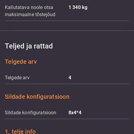
Kallutatava noole otsa
1 340
kg
maksimaalne tõstejõud
Teljed ja rattad
Telgede arv
Telgede arv
4
Sildade konfiguratsioon
Sildade konfiguratsioon
8x4*4
1. telje info