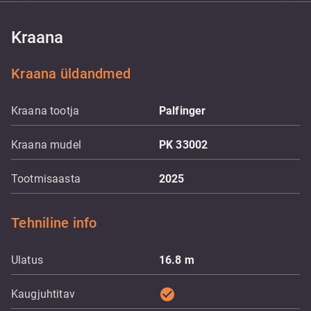
Kraana
Kraana üldandmed
Kraana tootja
Palfinger
Kraana mudel
PK 33002
Tootmisaasta
2025
Tehniline info
Ulatus
16.8
m
check_circle
Kaugjuhtitav