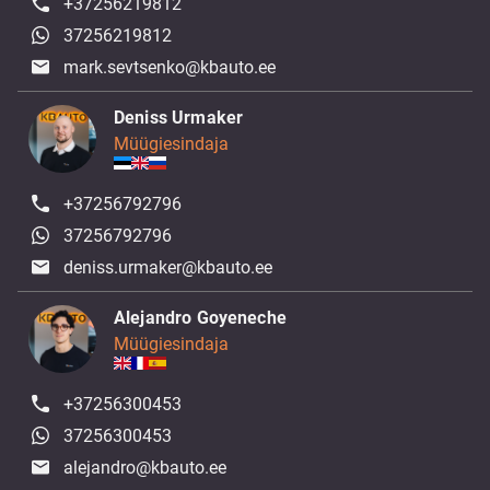
+37256219812
37256219812
mark.sevtsenko@kbauto.ee
Deniss Urmaker
Müügiesindaja
+37256792796
37256792796
deniss.urmaker@kbauto.ee
Alejandro Goyeneche
Müügiesindaja
+37256300453
37256300453
alejandro@kbauto.ee