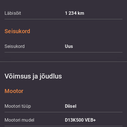
Läbisõit
1 234
km
Seisukord
Seisukord
Uus
Võimsus ja jõudlus
Mootor
Mootori tüüp
Diisel
Mootori mudel
D13K500 VEB+