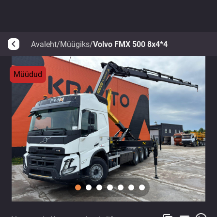
Avaleht
/
Müügiks
/
Volvo FMX 500 8x4*4
arrow_back_ios
Müüdud