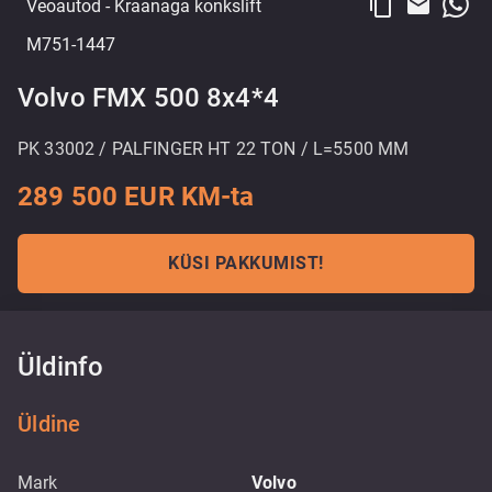
content_copy
email
Veoautod
- Kraanaga konkslift
M751-1447
Volvo FMX 500 8x4*4
PK 33002 / PALFINGER HT 22 TON / L=5500 MM
289 500 EUR KM-ta
KÜSI PAKKUMIST!
Üldinfo
Üldine
Mark
Volvo