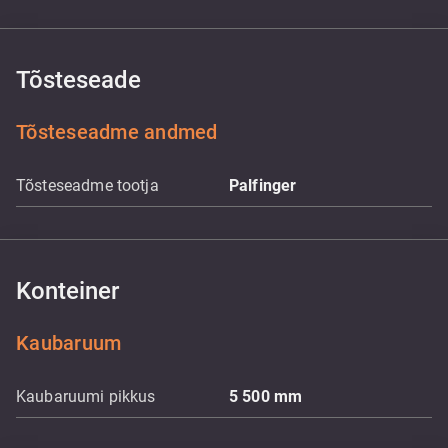
Tõsteseade
Tõsteseadme andmed
Tõsteseadme tootja
Palfinger
Konteiner
Kaubaruum
Kaubaruumi pikkus
5 500
mm