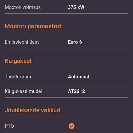
Mootori võimsus
375
kW
Mootori parameetrid
Emissiooniklass
Euro 6
Käigukast
Jõuülekanne
Automaat
Käigukasti mudel
AT2612
Jõuülekande valikud
check_circle
PTO