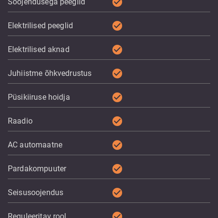
check_circle
Soojendusega peeglid
check_circle
Elektrilised peeglid
check_circle
Elektrilised aknad
check_circle
Juhiistme õhkvedrustus
check_circle
Püsikiiruse hoidja
check_circle
Raadio
check_circle
AC automaatne
check_circle
Pardakompuuter
check_circle
Seisusoojendus
check_circle
Reguleeritav rool