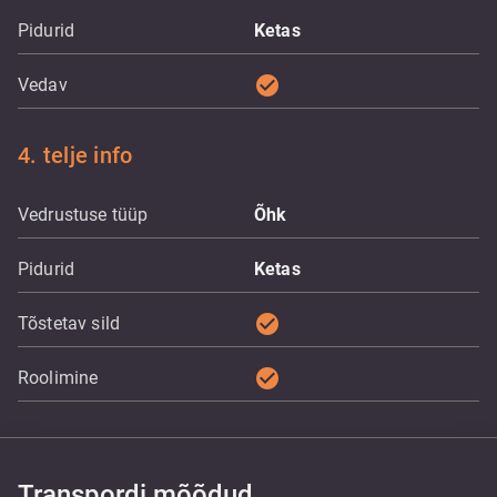
Pidurid
Ketas
check_circle
Vedav
4. telje info
Vedrustuse tüüp
Õhk
Pidurid
Ketas
check_circle
Tõstetav sild
check_circle
Roolimine
Transpordi mõõdud