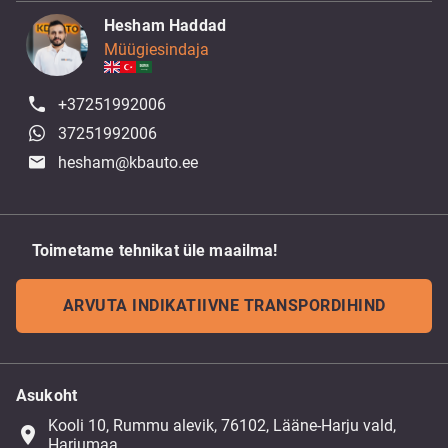
Hesham Haddad
Müügiesindaja
+37251992006
37251992006
hesham@kbauto.ee
Toimetame tehnikat üle maailma!
ARVUTA INDIKATIIVNE TRANSPORDIHIND
Asukoht
Kooli 10, Rummu alevik, 76102, Lääne-Harju vald,
place
Harjumaa