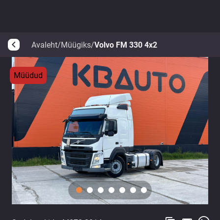
Avaleht
/
Müügiks
/
Volvo FM 330 4x2
arrow_back_ios
Müüdud