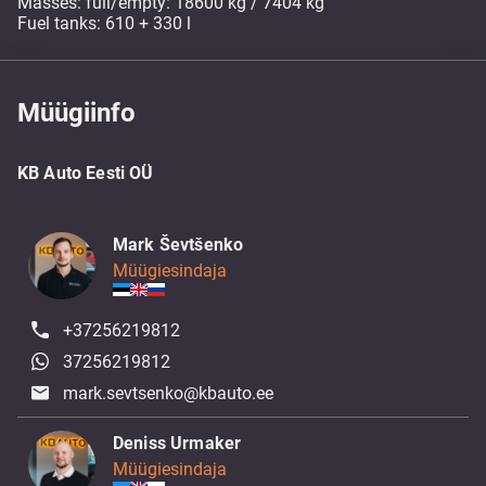
Masses: full/empty: 18600 kg / 7404 kg
Fuel tanks: 610 + 330 l
Müügiinfo
KB Auto Eesti OÜ
Mark Ševtšenko
Müügiesindaja
+37256219812
37256219812
mark.sevtsenko@kbauto.ee
Deniss Urmaker
Müügiesindaja