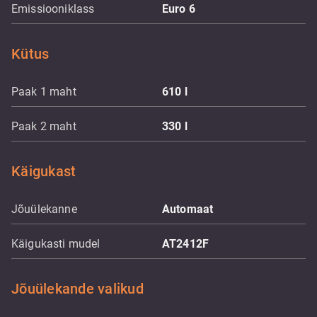
Emissiooniklass
Euro 6
Kütus
Paak 1 maht
610
l
Paak 2 maht
330
l
Käigukast
Jõuülekanne
Automaat
Käigukasti mudel
AT2412F
Jõuülekande valikud