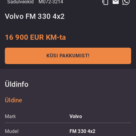
content_copy
email
Sadulveokid
M072-3214
Volvo FM 330 4x2
16 900 EUR KM-ta
KÜSI PAKKUMIST!
Üldinfo
Üldine
Mark
Volvo
Mudel
FM 330 4x2