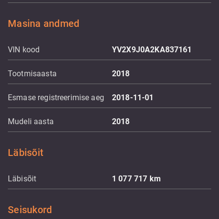
Masina andmed
VIN kood
YV2X9J0A2KA837161
Tootmisaasta
2018
Esmase registreerimise aeg
2018-11-01
Mudeli aasta
2018
Läbisõit
Läbisõit
1 077 717
km
Seisukord