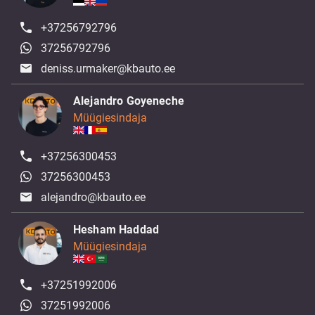
+37256792796
37256792796
deniss.urmaker@kbauto.ee
Alejandro Goyeneche
Müügiesindaja
+37256300453
37256300453
alejandro@kbauto.ee
Hesham Haddad
Müügiesindaja
+37251992006
37251992006