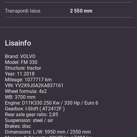
Transpordi laius
2 550
mm
Lisainfo
Brand: VOLVO
Model: FM 330
Structure: tractor
Year: 11.2018
Mileage: 1077717 km
VIN: YV2X9J0A2KA837161
Wheel formula: 4x2
WB: 3700 mm
Engine: D11K330 250 Kw / 330 Hp / Euro 6
Gearbox: I-Shift ( AT2412F )
Rear axle gear ratio: 2,85
Suspension: steel / air
Brakes: disc
Dimensions: L/W: 5950 mm / 2550 mm