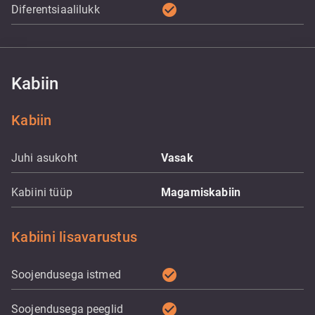
check_circle
Diferentsiaalilukk
Kabiin
Kabiin
Juhi asukoht
Vasak
Kabiini tüüp
Magamiskabiin
Kabiini lisavarustus
check_circle
Soojendusega istmed
check_circle
Soojendusega peeglid