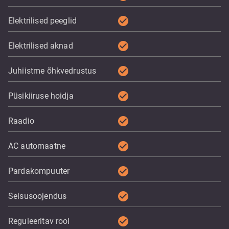
check_circle
Elektrilised peeglid
check_circle
Elektrilised aknad
check_circle
Juhiistme õhkvedrustus
check_circle
Püsikiiruse hoidja
check_circle
Raadio
check_circle
AC automaatne
check_circle
Pardakompuuter
check_circle
Seisusoojendus
check_circle
Reguleeritav rool