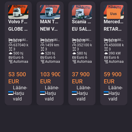
Uus
Volvo FH 500 6x2
MAN TGX 28.520 6x2
Scania R 580 6x4
Mercedes-Benz Actros 2653 6x2
GLOBE XL / RETARDER / DOUBLE BOGIE
NEW VEHICLE ! / GX CAB / INTARDER / DOUBLE BOGIE
EU SALES 1606.- Euro TAX WILL BE ADDED / GCW 80 ton / RETARDER / BIG AXLES
RETARDER / DOUBLE BOGIE / GIGASPACE
Sadulveokid • M635-9922
Sadulveokid • M521-6765
Sadulveokid • M945-2968
Sadulveokid • M237-5168
2019
2023
2015
2018
637040 km
1459 km
352100 km
450008 km
3
3
3
3
500 hj
520 hj
580 hj
390 kW
Euro 6
Euro 6
Euro 6
Euro 6
Automaat
Automaat
Automaat
Automaat
53 500
103 900
37 900
59 900
EUR
EUR
EUR
EUR
Lääne-
Lääne-
Lääne-
Lääne-
Harju
Harju
Harju
Harju
vald
vald
vald
vald