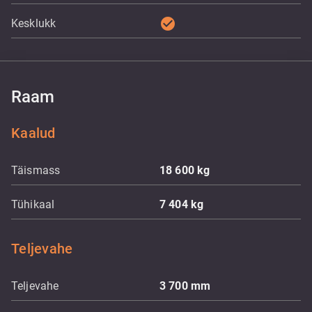
check_circle
Kesklukk
Raam
Kaalud
Täismass
18 600
kg
Tühikaal
7 404
kg
Teljevahe
Teljevahe
3 700
mm