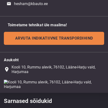
hesham@kbauto.ee
Toimetame tehnikat üle maailma!
ARVUTA INDIKATIIVNE TRANSPORDIHIND
Asukoht
Kooli 10, Rummu alevik, 76102, Lääne-Harju vald,
place
Harjumaa
Sarnased sõidukid