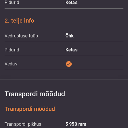
Pidurid
Ketas
2. telje info
Vedrustuse tüüp
Õhk
Pidurid
Ketas
check_circle
Vedav
Transpordi mõõdud
Transpordi mõõdud
Transpordi pikkus
5 950
mm