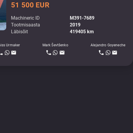
51 500 EUR
Machineric ID
M391-7689
Tootmisaasta
2019
Läbisõit
419405 km
iss Urmaker
Mark Ševtšenko
Alejandro Goyeneche