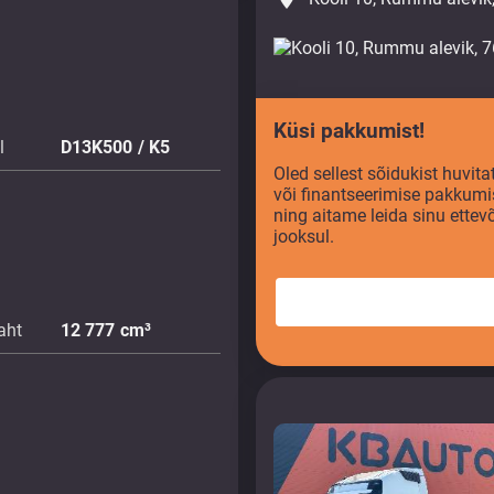
Küsi pakkumist!
l
D13K500 / K5
Oled sellest sõidukist huvi
või finantseerimise pakkumi
ning aitame leida sinu ette
jooksul.
aht
12 777
cm³