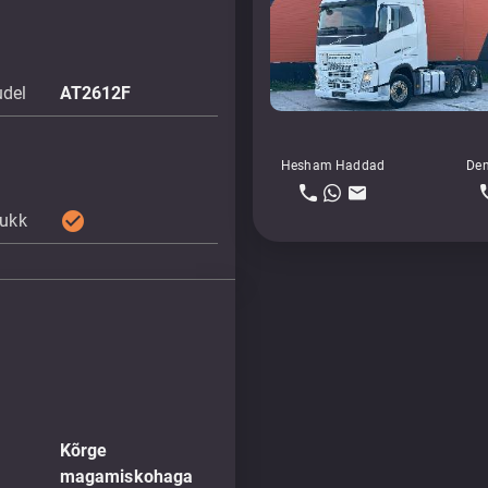
udel
AT2612F
Hesham Haddad
Den
check_circle
lukk
Kõrge
magamiskohaga