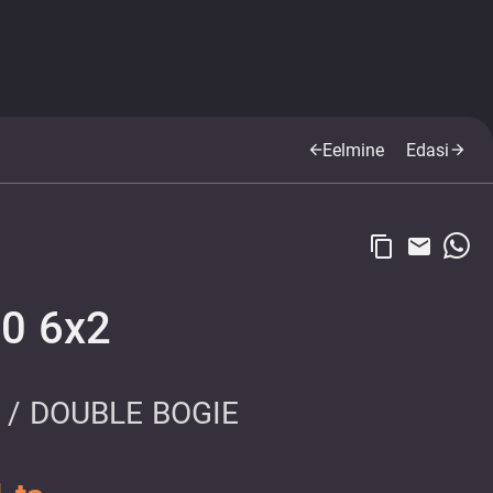
Eelmine
Edasi
arrow_back
arrow_forward
content_copy
email
0 6x2
 / DOUBLE BOGIE