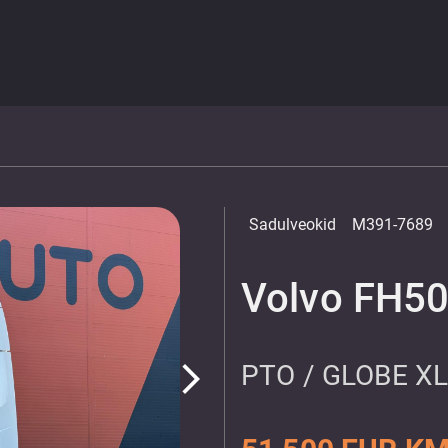
Sadulveokid
M391-7689
Volvo FH50
PTO / GLOBE XL
arrow_forward_ios