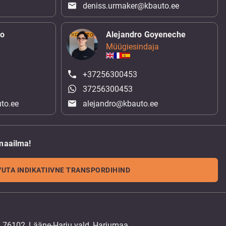
deniss.urmaker@kbauto.ee
ko
Alejandro Goyeneche
Müügiesindaja
+37256300453
37256300453
to.ee
alejandro@kbauto.ee
maailma!
UTA INDIKATIIVNE TRANSPORDIHIND
, 76102, Lääne-Harju vald, Harjumaa