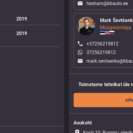
hesham@kbauto.ee
2019
Mark Ševtšen
Müügiesindaja
2019
+37256219812
37256219812
mark.sevtsenko@kbau
Toimetame tehnikat üle 
ARV
Asukoht
place
Kooli 10, Rummu alevik