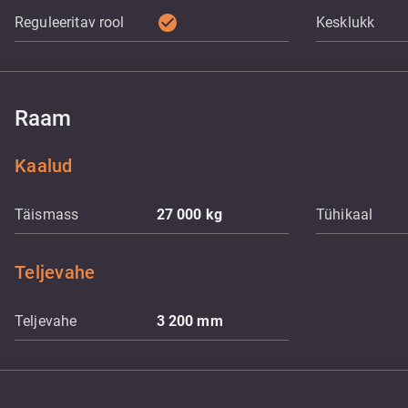
check_circle
Reguleeritav rool
Kesklukk
Raam
Kaalud
Täismass
27 000
kg
Tühikaal
Teljevahe
Teljevahe
3 200
mm