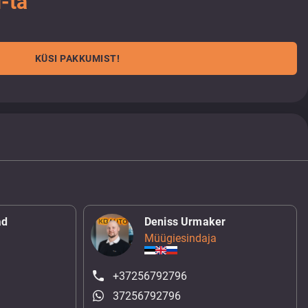
-ta
KÜSI PAKKUMIST!
ad
Deniss Urmaker
Müügiesindaja
+37256792796
37256792796