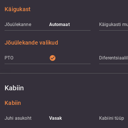
Käigukast
Jõuülekanne
Automaat
Käigukasti m
Jõuülekande valikud
check_circle
PTO
Diferentsiaali
Kabiin
Kabiin
Juhi asukoht
Vasak
Kabiini tüüp