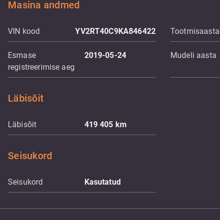
Masina andmed
VIN kood
YV2RT40C9KA846422
Tootmisaasta
Esmase
2019-05-24
Mudeli aasta
registreerimise aeg
Läbisõit
Läbisõit
419 405
km
Seisukord
Seisukord
Kasutatud