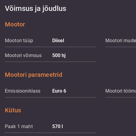
Võimsus ja jõudlus
Mootor
Mootori tüüp
Diisel
Mootori mude
Mootori võimsus
500
hj
Mootori parameetrid
Emissiooniklass
Euro 6
Mootori tööm
Kütus
Paak 1 maht
570
l