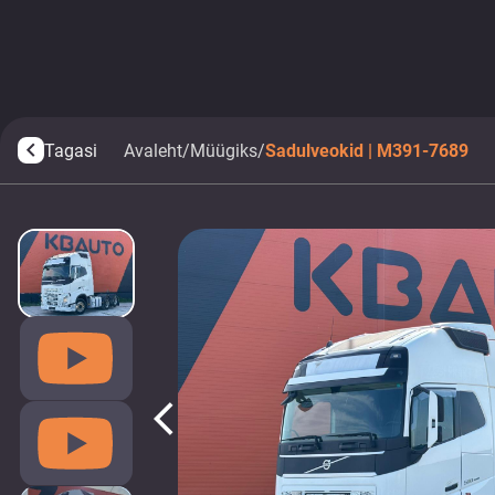
Tagasi
Avaleht
/
Müügiks
/
Sadulveokid | M391-7689
arrow_back_ios
arrow_back_ios