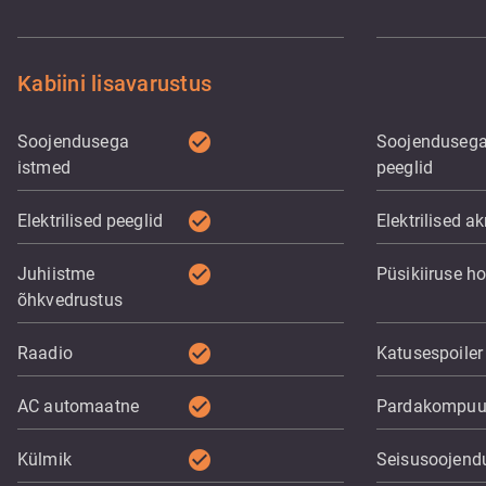
Kabiini lisavarustus
check_circle
Soojendusega
Soojenduseg
istmed
peeglid
check_circle
Elektrilised peeglid
Elektrilised a
check_circle
Juhiistme
Püsikiiruse ho
õhkvedrustus
check_circle
Raadio
Katusespoiler
check_circle
AC automaatne
Pardakompuu
check_circle
Külmik
Seisusoojend