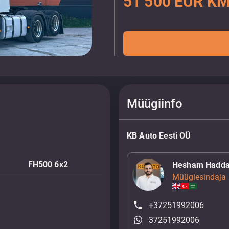
51 500 EUR KM
Müügiinfo
KB Auto Eesti OÜ
FH500 6x2
Hesham Hadd
Müügiesindaja
+37251992006
37251992006