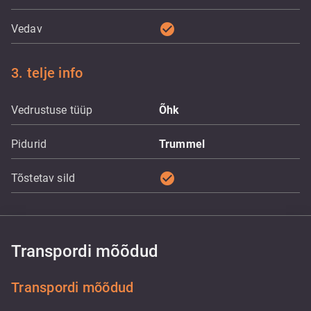
check_circle
Vedav
3. telje info
Vedrustuse tüüp
Õhk
Pidurid
Trummel
check_circle
Tõstetav sild
Transpordi mõõdud
Transpordi mõõdud