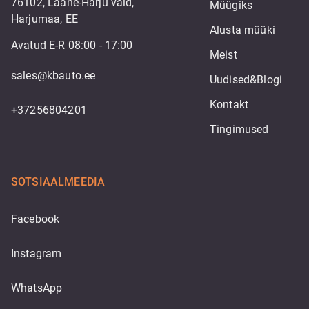
76102, Lääne-Harju vald,
Müügiks
Harjumaa, EE
Alusta müüki
Avatud E-R 08:00 - 17:00
Meist
sales@kbauto.ee
Uudised&Blogi
Kontakt
+37256804201
Tingimused
SOTSIAALMEEDIA
Facebook
Instagram
WhatsApp