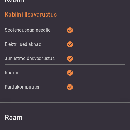
Kabiini lisavarustus
check_circle
Soojendusega peeglid
check_circle
Elektrilised aknad
check_circle
Juhiistme õhkvedrustus
check_circle
Raadio
check_circle
Pardakompuuter
Raam