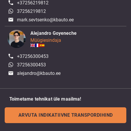
+37256219812
37256219812
mark.sevtsenko@kbauto.ee
Alejandro Goyeneche
Müügiesindaja
+37256300453
37256300453
alejandro@kbauto.ee
Toimetame tehnikat üle maailma!
ARVUTA INDIKATIIVNE TRANSPORDIHIND