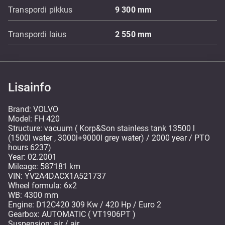
Transpordi pikkus
9 300
mm
Transpordi laius
2 550
mm
Lisainfo
Brand: VOLVO
Model: FH 420
Structure: vacuum ( Korp&Son stainless tank 13500 l
(1500l water , 3000l+9000l grey water) / 2000 year / PTO
hours 6237)
Year: 02.2001
Mileage: 587181 km
VIN: YV2A4DACX1A521737
Wheel formula: 6x2
WB: 4300 mm
Engine: D12C420 309 Kw / 420 Hp / Euro 2
Gearbox: AUTOMATIC ( VT1906PT )
Suspension: air / air