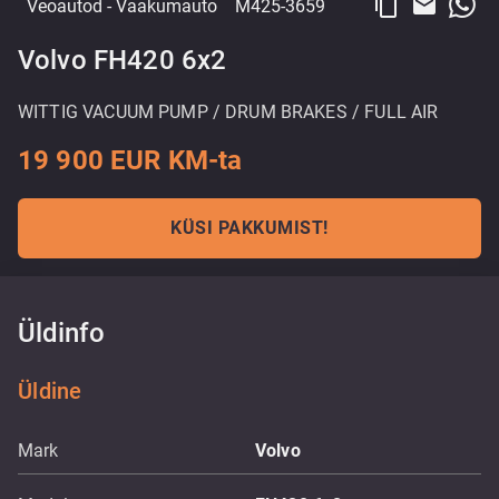
content_copy
email
Veoautod
- Vaakumauto
M425-3659
Volvo FH420 6x2
WITTIG VACUUM PUMP / DRUM BRAKES / FULL AIR
19 900 EUR KM-ta
KÜSI PAKKUMIST!
Üldinfo
Üldine
Mark
Volvo