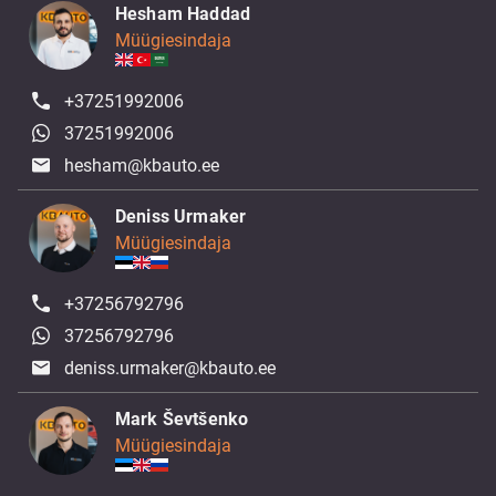
Hesham Haddad
Müügiesindaja
+37251992006
37251992006
hesham@kbauto.ee
Deniss Urmaker
Müügiesindaja
+37256792796
37256792796
deniss.urmaker@kbauto.ee
Mark Ševtšenko
Müügiesindaja