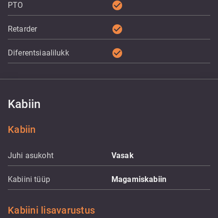
check_circle
PTO
check_circle
Retarder
check_circle
Diferentsiaalilukk
Kabiin
Kabiin
Juhi asukoht
Vasak
Kabiini tüüp
Magamiskabiin
Kabiini lisavarustus