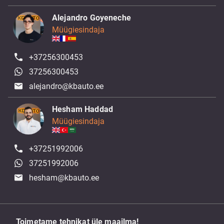
Alejandro Goyeneche
Müügiesindaja
+37256300453
37256300453
alejandro@kbauto.ee
Hesham Haddad
Müügiesindaja
+37251992006
37251992006
hesham@kbauto.ee
Toimetame tehnikat üle maailma!