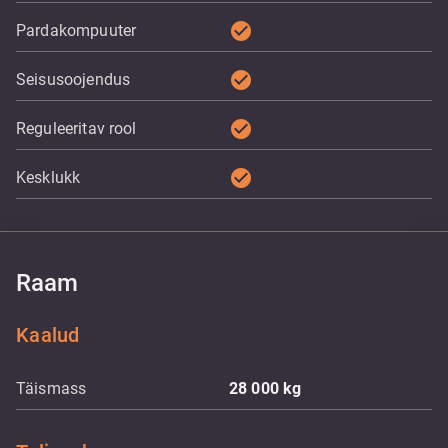
check_circle
Pardakompuuter
check_circle
Seisusoojendus
check_circle
Reguleeritav rool
check_circle
Kesklukk
Raam
Kaalud
Täismass
28 000
kg