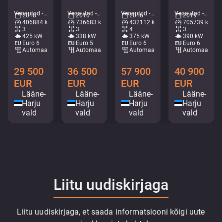
Veoautod - Raam • M435-3734
Veoautod - Kraanaga konkslift • M062-7905
Veoautod - Kraanaga kallur • M571-8434
Veoautod - Raam • M190-4102
2018
2010
2016
2019
406884 km
736683 km
432112 km
705739 km
3
3
4
3
425 kW
338 kW
375 kW
390 kW
Euro 6
Euro 5
Euro 6
Euro 6
Automaat
Automaat
Automaat
Automaat
29 500
36 500
57 900
40 900
EUR
EUR
EUR
EUR
Lääne-
Lääne-
Lääne-
Lääne-
Harju
Harju
Harju
Harju
vald
vald
vald
vald
Liitu uudiskirjaga
Liitu uudiskirjaga, et saada informatsiooni kõigi uute