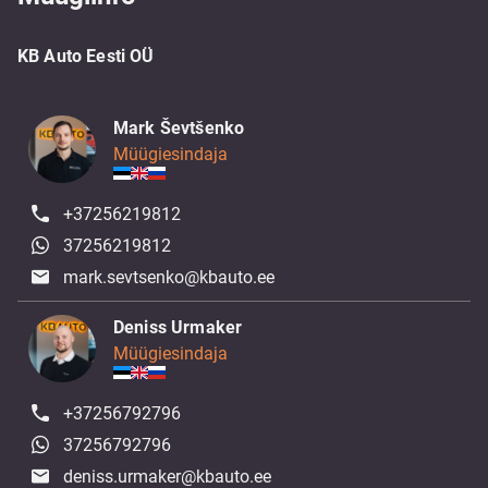
KB Auto Eesti OÜ
Mark Ševtšenko
Müügiesindaja
+37256219812
37256219812
mark.sevtsenko@kbauto.ee
Deniss Urmaker
Müügiesindaja
+37256792796
37256792796
deniss.urmaker@kbauto.ee