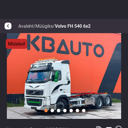
Avaleht
/
Müügiks
/
Volvo FH 540 6x2
arrow_back_ios
Müüdud