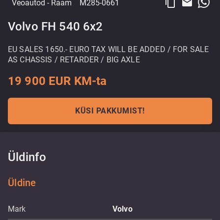
content_copy
email
Veoautod
- Raam
M285-0661
Volvo FH 540 6x2
EU SALES 1650.- EURO TAX WILL BE ADDED / FOR SALE
AS CHASSIS / RETARDER / BIG AXLE
19 900 EUR KM-ta
KÜSI PAKKUMIST!
Üldinfo
Üldine
Mark
Volvo