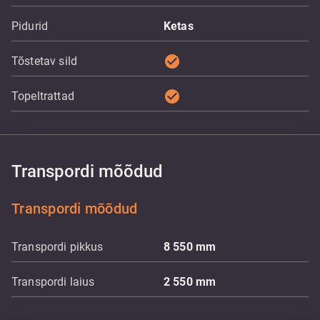
Pidurid
Ketas
check_circle
Tõstetav sild
check_circle
Topeltrattad
Transpordi mõõdud
Transpordi mõõdud
Transpordi pikkus
8 550
mm
Transpordi laius
2 550
mm