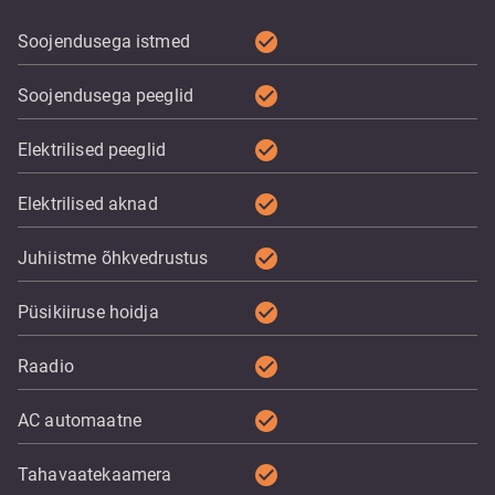
check_circle
Soojendusega istmed
check_circle
Soojendusega peeglid
check_circle
Elektrilised peeglid
check_circle
Elektrilised aknad
check_circle
Juhiistme õhkvedrustus
check_circle
Püsikiiruse hoidja
check_circle
Raadio
check_circle
AC automaatne
check_circle
Tahavaatekaamera