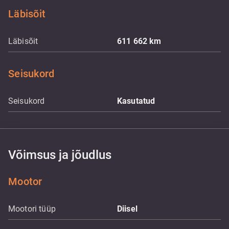
Läbisõit
Läbisõit
611 662
km
Seisukord
Seisukord
Kasutatud
Võimsus ja jõudlus
Mootor
Mootori tüüp
Diisel