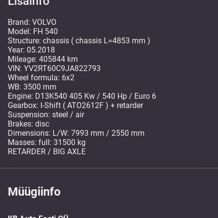
Lisainfo
Brand: VOLVO
Model: FH 540
Structure: chassis ( chassis L=4853 mm )
Year: 05.2018
Mileage: 405844 km
VIN: YV2RT60C9JA822793
Wheel formula: 6x2
WB: 3500 mm
Engine: D13K540 405 Kw / 540 Hp / Euro 6
Gearbox: I-Shift ( ATO2612F ) + retarder
Suspension: steel / air
Brakes: disc
Dimensions: L/W: 7993 mm / 2550 mm
Masses: full: 31500 kg
RETARDER / BIG AXLE
Müügiinfo