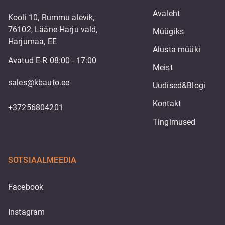
Avaleht
Kooli 10, Rummu alevik,
76102, Lääne-Harju vald,
Müügiks
Harjumaa, EE
Alusta müüki
Avatud E-R 08:00 - 17:00
Meist
sales@kbauto.ee
Uudised&Blogi
Kontakt
+37256804201
Tingimused
SOTSIAALMEEDIA
Facebook
Instagram