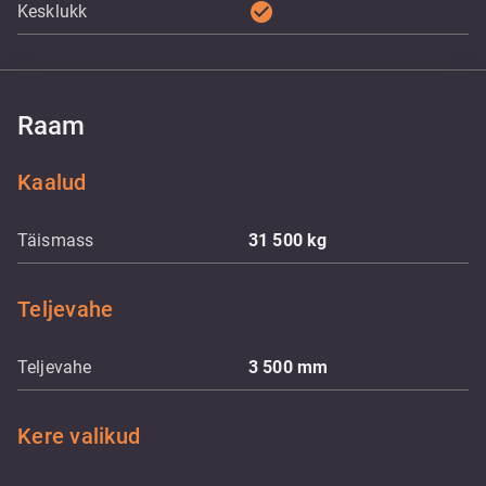
check_circle
Kesklukk
Raam
Kaalud
Täismass
31 500
kg
Teljevahe
Teljevahe
3 500
mm
Kere valikud