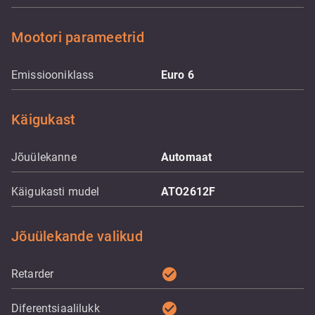
Mootori parameetrid
Emissiooniklass
Euro 6
Käigukast
Jõuülekanne
Automaat
Käigukasti mudel
ATO2612F
Jõuülekande valikud
check_circle
Retarder
check_circle
Diferentsiaalilukk