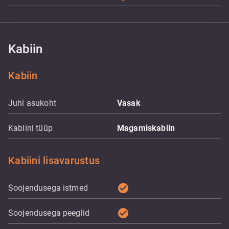
Kabiin
Kabiin
Juhi asukoht
Vasak
Kabiini tüüp
Magamiskabiin
Kabiini lisavarustus
check_circle
Soojendusega istmed
check_circle
Soojendusega peeglid