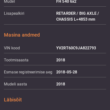
Mudel
FH 540 6x2
Lisapealkiri
RETARDER / BIG AXLE /
CHASSIS L=4853 mm
Masina andmed
VIN kood
YV2RT60C9JA822793
Tootmisaasta
2018
Esmase registreerimise aeg
2018-05-28
Mudeli aasta
2018
Läbisõit