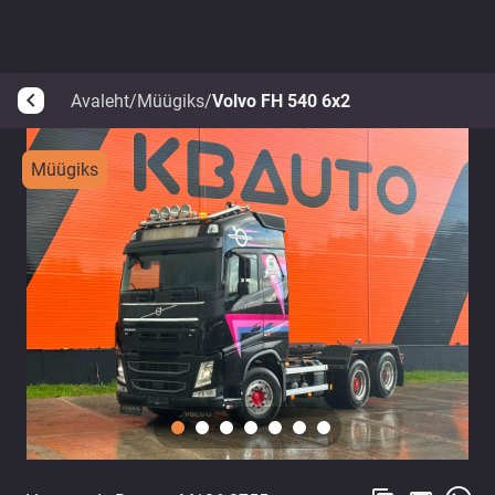
Avaleht
/
Müügiks
/
Volvo FH 540 6x2
arrow_back_ios
Müügiks