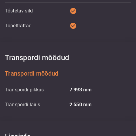
check_circle
Tõstetav sild
check_circle
Topeltrattad
Transpordi mõõdud
Transpordi mõõdud
Transpordi pikkus
7 993
mm
Transpordi laius
2 550
mm