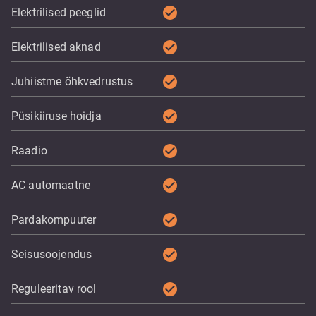
check_circle
Elektrilised peeglid
check_circle
Elektrilised aknad
check_circle
Juhiistme õhkvedrustus
check_circle
Püsikiiruse hoidja
check_circle
Raadio
check_circle
AC automaatne
check_circle
Pardakompuuter
check_circle
Seisusoojendus
check_circle
Reguleeritav rool