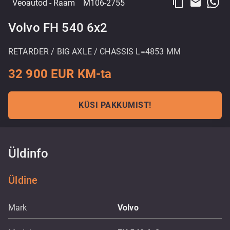
content_copy
email
Veoautod
- Raam
M106-2755
Volvo FH 540 6x2
RETARDER / BIG AXLE / CHASSIS L=4853 MM
32 900 EUR KM-ta
KÜSI PAKKUMIST!
Üldinfo
Üldine
Mark
Volvo