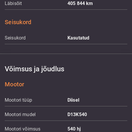
Läbisõit
405 844
km
Seisukord
Seisukord
Kasutatud
Võimsus ja jõudlus
Mootor
Mootori tüüp
Diisel
Mootori mudel
D13K540
Mootori võimsus
540
hj