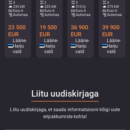
3
2
3
4
235 kW
235 kW
510 hj
375 kW
Euro 6
Euro 6
Euro 6
Euro 6
Automaat
Automaat
Automaat
Automaat
23 500
19 500
36 900
39 900
EUR
EUR
EUR
EUR
Lääne-
Lääne-
Lääne-
Lääne-
Harju
Harju
Harju
Harju
vald
vald
vald
vald
Liitu uudiskirjaga
Liitu uudiskirjaga, et saada informatsiooni kõigi uute
eripakkumiste kohta!