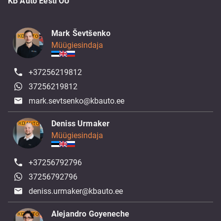
KB Auto Eesti OÜ
Mark Ševtšenko
Müügiesindaja
+37256219812
37256219812
mark.sevtsenko@kbauto.ee
Deniss Urmaker
Müügiesindaja
+37256792796
37256792796
deniss.urmaker@kbauto.ee
Alejandro Goyeneche